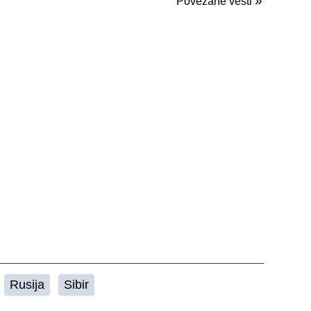
»
Povezane vesti
Rusija
Sibir