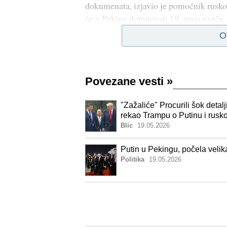
dokumenata, izjavio je pomoćnik ruskog
će u Peking doputovati 19. maja uveče,
O
Povezane vesti
»
"Zažaliće" Procurili šok detal
rekao Trampu o Putinu i ruskoj
Blic
19.05.2026
Putin u Pekingu, počela velik
Politika
19.05.2026