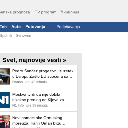
enska prognoza
TV program
Ћирилица
Teh
Auto
Putovanja
Podešavanja
Sputnik
Svi izvori
Svet, najnovije vesti »
Pedro Sančez progesivni izuzetak
u Evropi: Zašto EU suočena sa
hibridnim napadom na Španiju nije
Danas
pre 49 minuta
bila u stanju da koordinira
zajednički odgovor?
Moskva tvrdi da nije dobila
nikakav predlog od Kijeva za
nastavak dijaloga
N1 Info
pre 39 minuta
Novi pomaci oko Ormuskog
moreuza: Iran i Oman blizu