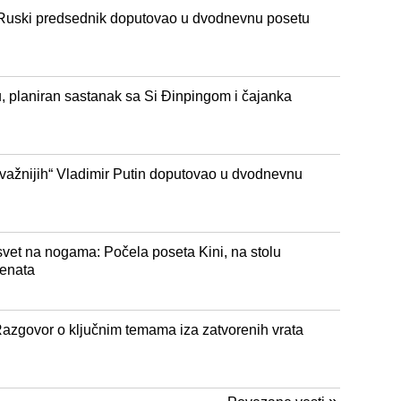
: Ruski predsednik doputovao u dvodnevnu posetu
u, planiran sastanak sa Si Đinpingom i čajanka
jvažnijih“ Vladimir Putin doputovao u dvodnevnu
 svet na nogama: Počela poseta Kini, na stolu
menata
 Razgovor o ključnim temama iza zatvorenih vrata