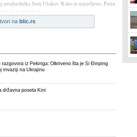
 predsednika Jurij Ušakov. Kako je najavljeno, Putin
 gde će ga dočekati
tvori na
blic.rs
ji razgovora iz Pekinga: Otkriveno šta je Si Đinping
 invaziji na Ukrajinu
a državna poseta Kini