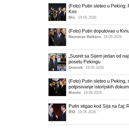
(Foto) Putin sleteo u Peking
Kini
Blic
19.05.2026
(Foto) Putin doputovao u Kin
Newsmax Balkans
19.05.2026
„Susret sa Sijem jedan od na
posetu Pekingu
Dnevnik
19.05.2026
(Foto) Putin sleteo u Peking,
potpisivanje istorijskih doku
Mondo
19.05.2026
Putin stigao kod Sija na čaj;
B92
19.05.2026