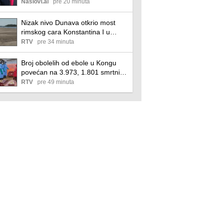
privremenog sporazuma
Naslovi.ai
pre 20 minuta
Nizak nivo Dunava otkrio most
rimskog cara Konstantina I u
Bugarskoj
RTV
pre 34 minuta
Broj obolelih od ebole u Kongu
povećan na 3.973, 1.801 smrtni
slučaj
RTV
pre 49 minuta