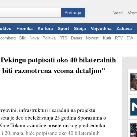
Vesti
Vrem
uštvo
Hronika
Kultura
Sport
Srbija
Vojvodina
Zabava
loomberg
Blic
Nova
Politika
RTS
Danas
Novosti
Kurir
RTV
DW
Pekingu potpisati oko 40 bilateralnih
biti razmotrena veoma detaljno"
rgovini, infrastrukturi i saradnji na projektu
oseta je deo obeležavanja 25 godina Sporazuma o
i Kine Tokom zvanične posete ruskog predsednika
 i 20. maja, biće potpisano oko 40 bilateralnih