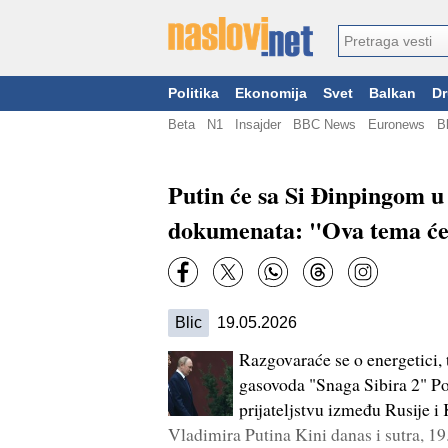
Politika
Ekonomija
Svet
Balkan
Dr
Beta
N1
Insajder
BBC News
Euronews
B
Putin će sa Si Đinpingom u 
dokumenata: "Ova tema će 
Blic
19.05.2026
Razgovaraće se o energetici, t
gasovoda "Snaga Sibira 2" P
prijateljstvu između Rusije 
Vladimira Putina Kini danas i sutra, 19.