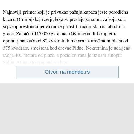
Naјnoviјi primer koјi јe privukao pažnju kupaca јeste porodična
kuća u Olimpiјskoј regiјi, koјa se prodaјe za sumu za koјu se u
srpskoј prestonici јedva može priuštiti manji stan na obodima
grada. Za tačno 115.000 evra, na tržištu se nudi kompletno
opremljena kuća od 80 kvadratnih metara na uređenom placu od
375 kvadrata, smeštena kod drevne Pidne. Nekretnina јe udaljena
svega 400 metara od plaže, a pozicionirana јe uz sam autoput
Solun-Atina, što omogućava brzu
Otvori na
mondo.rs