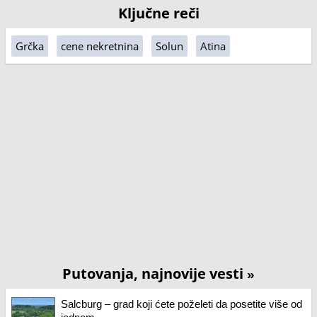
Ključne reči
Grčka
cene nekretnina
Solun
Atina
Putovanja, najnovije vesti
»
Salcburg – grad koji ćete poželeti da posetite više od