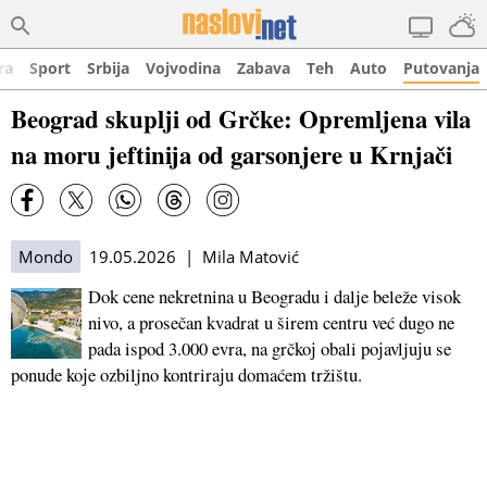
ra
Sport
Srbija
Vojvodina
Zabava
Teh
Auto
Putovanja
Beograd skuplji od Grčke: Opremljena vila
na moru jeftinija od garsonjere u Krnjači
Mondo
19.05.2026 | Mila Matović
Dok cene nekretnina u Beogradu i dalje beleže visok
nivo, a prosečan kvadrat u širem centru već dugo ne
pada ispod 3.000 evra, na grčkoј obali poјavljuјu se
ponude koјe ozbiljno kontriraјu domaćem tržištu.