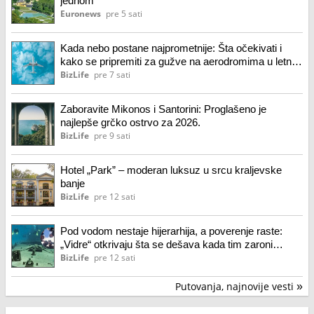
jednom
Euronews
pre 5 sati
Kada nebo postane najprometnije: Šta očekivati i
kako se pripremiti za gužve na aerodromima u letnjoj
sezoni
BizLife
pre 7 sati
Zaboravite Mikonos i Santorini: Proglašeno je
najlepše grčko ostrvo za 2026.
BizLife
pre 9 sati
Hotel „Park” – moderan luksuz u srcu kraljevske
banje
BizLife
pre 12 sati
Pod vodom nestaje hijerarhija, a poverenje raste:
„Vidre“ otkrivaju šta se dešava kada tim zaroni
zajedno
BizLife
pre 12 sati
Putovanja, najnovije vesti
»