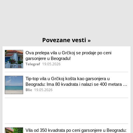
Povezane vesti
»
Ova prelepa vila u Grčkoj se prodaje po ceni
garsonjere u Beogradu!
Telegraf
19.05.2026
Tip-top vila u Grčkoj košta kao garsonjera u
Beogradu: Ima 80 kvadrata i nalazi se 400 metara od
plaže
Blic
19.05.2026
Vila od 350 kvadrata po ceni garsonjere u Beogradu: