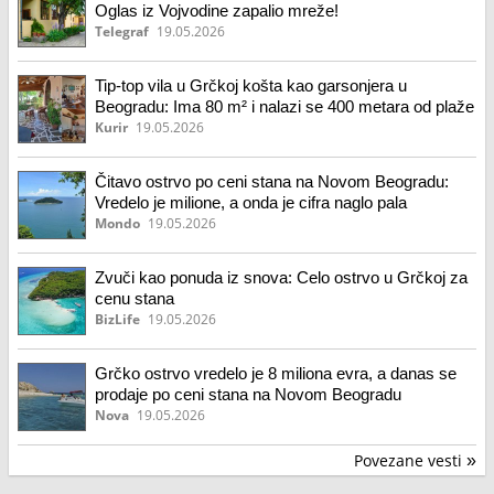
Oglas iz Vojvodine zapalio mreže!
Telegraf
19.05.2026
Tip-top vila u Grčkoj košta kao garsonjera u
Beogradu: Ima 80 m² i nalazi se 400 metara od plaže
Kurir
19.05.2026
Čitavo ostrvo po ceni stana na Novom Beogradu:
Vredelo je milione, a onda je cifra naglo pala
Mondo
19.05.2026
Zvuči kao ponuda iz snova: Celo ostrvo u Grčkoj za
cenu stana
BizLife
19.05.2026
Grčko ostrvo vredelo je 8 miliona evra, a danas se
prodaje po ceni stana na Novom Beogradu
Nova
19.05.2026
Povezane vesti
»