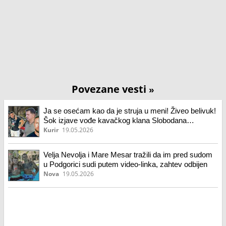
Povezane vesti
»
Ja se osećam kao da je struja u meni! Živeo belivuk!
Šok izjave vođe kavačkog klana Slobodana
Kašćelana u sudnici, stručnjaci kažu da nije psihički
Kurir
19.05.2026
bolestan
Velja Nevolja i Mare Mesar tražili da im pred sudom
u Podgorici sudi putem video-linka, zahtev odbijen
Nova
19.05.2026