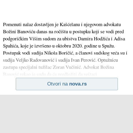
Pomenuti nalaz dostavljen je Kašćelanu i njegovom advokatu
Božini Banoviću danas na ročištu u postupku koji se vodi pred
podgoričkim Višim sudom za ubistva Damira Hodžića i Adisa
Spahića, koje je izvršeno u oktobru 2020. godine u Spužu.
Postupak vodi sudija Nikola Boričić, a članovi sudskog veća su i
sudija Veljko Radovanović i sudija Ivan Perović. Optužnicu
zastupa specijalni tužilac Zoran Vučinić. Advokat Božina
Banović rekao je sudu da će predložiti da veštaci
Otvori na
nova.rs