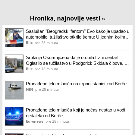
Hronika, najnovije vesti
»
Saslušan "Beogradski fantom" Evo kako je upadao u
automobile, tužilaštvo otkrilo šemu: U jednim kolima
je izveo neviđenu prevaru
Blic
pre 28 minuta
Srpkinja Osumnjičena da je orobila tržni centar!
Oglasilo se tužilaštvo u Podgorici: Skidala čipove, pa
gurala stvari u torbu
Blic
pre 18 minuta
Pronađeno telo mladića na crpnoj stanici kod Borče
NIN
pre 28 minuta
Pronađeno telo mladića koji je noćas nestao u vodi
nedaleko od Borče
Euronews
pre 28 minuta