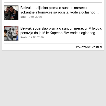
Belivuk sudiji slao pisma o suncu i mesecu:
šokantne informacije sa ročišta, vođe zloglasnog
klana traže da učestvuju u suđenju u Crnoj Gori
Blic
19.05.2026
Belivuk sudiji slao pisma o suncu i mesecu, Miljković
ponavlja da je Mile Kapetan živ: Vođe zloglasnog
klana traže da učestvuju u suđenju u Crnoj Gori
Kurir
19.05.2026
Povezane vesti
»