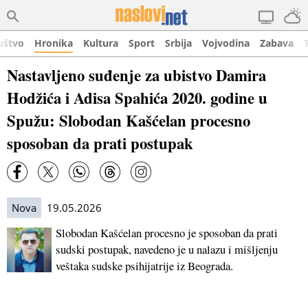
uštvo
Hronika
Kultura
Sport
Srbija
Vojvodina
Zabava
Nastavljeno suđenje za ubistvo Damira
Hodžića i Adisa Spahića 2020. godine u
Spužu: Slobodan Kašćelan procesno
sposoban da prati postupak
Nova
19.05.2026
Slobodan Kašćelan procesno je sposoban da prati
sudski postupak, navedeno je u nalazu i mišljenju
veštaka sudske psihijatrije iz Beograda.