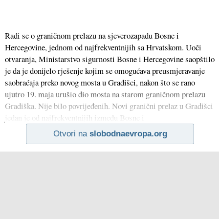
Radi se o graničnom prelazu na sjeverozapadu Bosne i
Hercegovine, jednom od najfrekventnijih sa Hrvatskom. Uoči
otvaranja, Ministarstvo sigurnosti Bosne i Hercegovine saopštilo
je da je donijelo rješenje kojim se omogućava preusmjeravanje
saobraćaja preko novog mosta u Gradišci, nakon što se rano
ujutro 19. maja urušio dio mosta na starom graničnom prelazu
Gradiška. Nije bilo povrijeđenih. Novi granični prelaz u Gradišci
jedan je od najfrekventnijih između Bosne i
Otvori na
slobodnaevropa.org