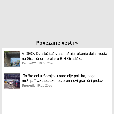
Povezane vesti
»
VIDEO: Dva tužilaštva istražuju rušenje dela mosta
na Graničnom prelazu BIH Gradiška
Radio 021
19.05.2026
„To što oni u Sarajevu rade nije politika, nego
mržnja!” Uz aplauze, otvoren novi granični prelaz
Gradiška koji povezuje BiH sa Hrvatskom (video)
Dnevnik
19.05.2026