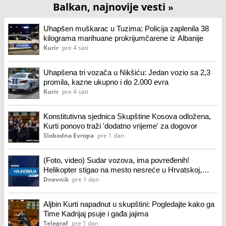
Balkan, najnovije vesti
»
Uhapšen muškarac u Tuzima: Policija zaplenila 38
kilograma marihuane prokrijumčarene iz Albanije
Kurir
pre 4 sati
Uhapšena tri vozača u Nikšiću: Jedan vozio sa 2,3
promila, kazne ukupno i do 2.000 evra
Kurir
pre 4 sati
Konstitutivna sjednica Skupštine Kosova odložena,
Kurti ponovo traži 'dodatno vrijeme' za dogovor
Slobodna Evropa
pre 1 dan
(Foto, video) Sudar vozova, ima povređenih!
Helikopter stigao na mesto nesreće u Hrvatskoj,
pruga zatvorena
Dnevnik
pre 1 dan
Aljbin Kurti napadnut u skupštini: Pogledajte kako ga
Time Kadrijaj psuje i gađa jajima
Telegraf
pre 1 dan