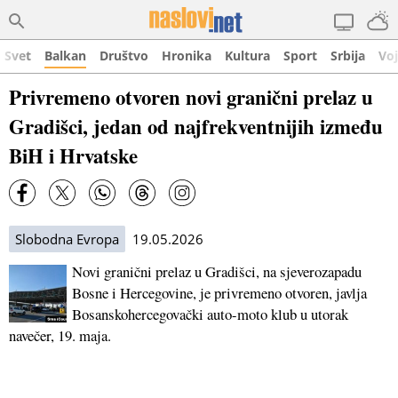
Svet
Balkan
Društvo
Hronika
Kultura
Sport
Srbija
Vo
Privremeno otvoren novi granični prelaz u
Gradišci, jedan od najfrekventnijih između
BiH i Hrvatske
Slobodna Evropa
19.05.2026
Novi granični prelaz u Gradišci, na sjeverozapadu
Bosne i Hercegovine, je privremeno otvoren, javlja
Bosanskohercegovački auto-moto klub u utorak
navečer, 19. maja.