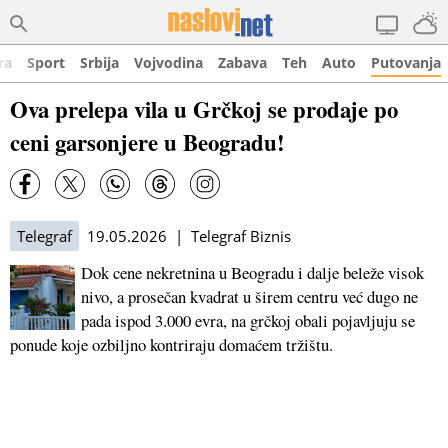
ra
Sport
Srbija
Vojvodina
Zabava
Teh
Auto
Putovanja
Ova prelepa vila u Grčkoj se prodaje po
ceni garsonjere u Beogradu!
Telegraf
19.05.2026 | Telegraf Biznis
Dok cene nekretnina u Beogradu i dalje beleže visok
nivo, a prosečan kvadrat u širem centru već dugo ne
pada ispod 3.000 evra, na grčkoj obali pojavljuju se
ponude koje ozbiljno kontriraju domaćem tržištu.