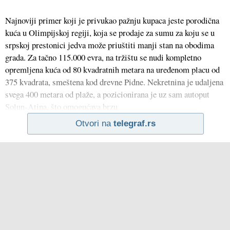
Najnoviji primer koji je privukao pažnju kupaca jeste porodična
kuća u Olimpijskoj regiji, koja se prodaje za sumu za koju se u
srpskoj prestonici jedva može priuštiti manji stan na obodima
grada. Za tačno 115.000 evra, na tržištu se nudi kompletno
opremljena kuća od 80 kvadratnih metara na uređenom placu od
375 kvadrata, smeštena kod drevne Pidne. Nekretnina je udaljena
svega 400 metara od plaže, a pozicionirana je uz sam autoput
Solun-Atina, što omogućava brzu
Otvori na
telegraf.rs