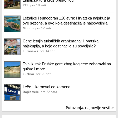
turistička tura kroz prestonicu
RTS
pre 10 sati
Ležaljke i suncobran 120 evra: Hrvatska najskuplja
ove sezone, a evo koja destinacija je najpovoljnija
Mondo
pre 12 sati
Cene letnjih turističkih aranžmana: Hrvatska
najskuplja, a koje destinacije su povoljnije?
Euronews
pre 14 sati
Tajni kutak Fruške gore zbog kog ćete zaboraviti na
gužve i more
Luftika
pre 20 sati
Leče – karneval od kamena
Dojče vele
pre 22 sata
Putovanja, najnovije vesti
»