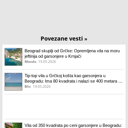
Povezane vesti
»
Beograd skuplji od Grčke: Opremljena vila na moru
jeftinija od garsonjere u Krnjači
Mondo
19.05.2026
Tip-top vila u Grčkoj košta kao garsonjera u
Beogradu: Ima 80 kvadrata i nalazi se 400 metara od
plaže
Blic
19.05.2026
Vila od 350 kvadrata po ceni garsonjere u Beogradu: