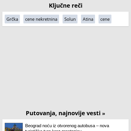
Ključne reči
Grčka
cene nekretnina
Solun
Atina
cene
Putovanja, najnovije vesti
»
Beograd noću iz otvorenog autobusa – nova