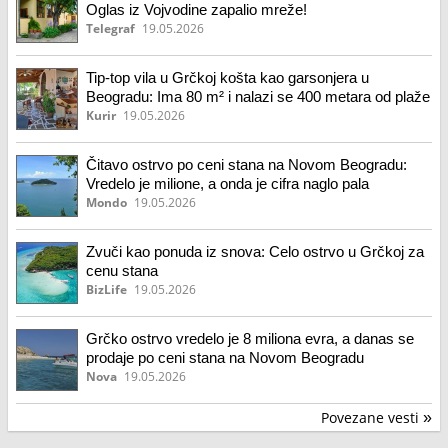
Oglas iz Vojvodine zapalio mreže!
Telegraf
19.05.2026
Tip-top vila u Grčkoj košta kao garsonjera u
Beogradu: Ima 80 m² i nalazi se 400 metara od plaže
Kurir
19.05.2026
Čitavo ostrvo po ceni stana na Novom Beogradu:
Vredelo je milione, a onda je cifra naglo pala
Mondo
19.05.2026
Zvuči kao ponuda iz snova: Celo ostrvo u Grčkoj za
cenu stana
BizLife
19.05.2026
Grčko ostrvo vredelo je 8 miliona evra, a danas se
prodaje po ceni stana na Novom Beogradu
Nova
19.05.2026
Povezane vesti
»