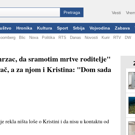
Vesti
Vrem
uštvo
Hronika
Kultura
Sport
Srbija
Vojvodina
Zabava
loomberg
Blic
Nova
Politika
RTS
Danas
Novosti
Kurir
RTV
DW
mrzac, da sramotim mrtve roditelje"
ač, a za njom i Kristina: "Dom sada
e rekla ništa loše o Kristini i da nisu u kontaktu od