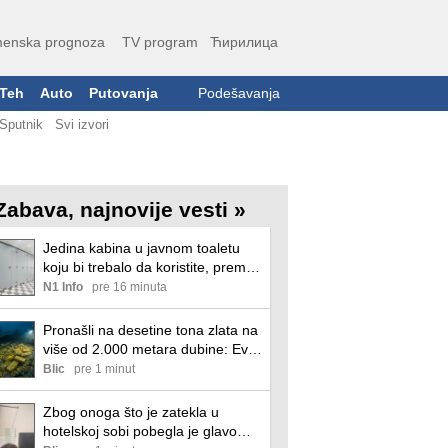
enska prognoza
TV program
Ћирилица
Teh
Auto
Putovanja
Podešavanja
Sputnik
Svi izvori
Zabava, najnovije vesti »
Jedina kabina u javnom toaletu
koju bi trebalo da koristite, prema
mišljenju stručnjaka
N1 Info
pre 16 minuta
Pronašli na desetine tona zlata na
više od 2.000 metara dubine: Evo
kome je pripalo blago sa "zlatnog
Blic
pre 1 minut
broda"
Zbog onoga što je zatekla u
hotelskoj sobi pobegla je glavom