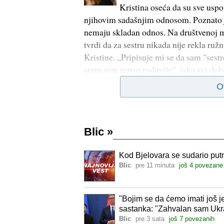
Kristina oseća da su sve uspo
njihovim sadašnjim odnosom. Poznato j
nemaju skladan odnos. Na društvenoj m
tvrdi da za sestru nikada nije rekla ruž
Kristine. „Pripisuje mi se da sam "ses
sramotim mrtve roditelje", iako svi dob
O
Blic
»
Kod Bjelovara se sudario putni
Blic
pre 11 minuta
još 4 povezane
"Bojim se da ćemo imati još je
sastanka: "Zahvalan sam Ukrajin
video)
Blic
pre 3 sata
još 7 povezanih