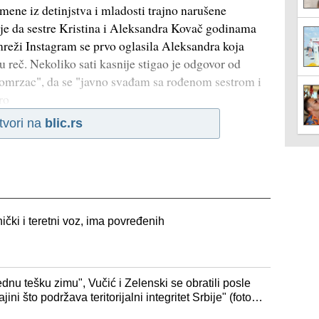
mene iz detinjstva i mladosti trajno narušene
e da sestre Kristina i Aleksandra Kovač godinama
reži Instagram se prvo oglasila Aleksandra koja
nu reč. Nekoliko sati kasnije stigao je odgovor od
tromrzac", da se "javno svađam sa rođenom sestrom i
ro
tvori na
blic.rs
čki i teretni voz, ima povređenih
dnu tešku zimu", Vučić i Zelenski se obratili posle
i što podržava teritorijalni integritet Srbije" (foto,