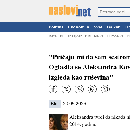
Politika
Ekonomija
Svet
Balkan
Dr
Beta
N1
Insajder
BBC News
Euronews
B
"Pričaju mi da sam sestro
Oglasila se Aleksandra Kov
izgleda kao ruševina"
Blic
20.05.2026
Aleksandra tvrdi da nikada nij
2014. godine.