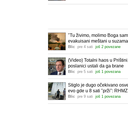
"Tu živimo, molimo Boga samo
evakuisani meštani u suzama:
požar više od 30 sati"
Blic
pre 4 sati
još 2 povezane
(Video) Totalni haos u Prištin
poslanici ustali da ga brane
Blic
pre 5 sati
još 1 povezana
Stiglo je dugo očekivano osv
evo gde u 8 sati "prži": RHM
Blic
pre 9 sati
još 1 povezana