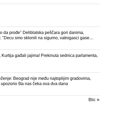
 da prođe" Deliblatska peščara gori danima,
 "Decu smo sklonili na sigurno, vatrogasci gase
i, Kurtija gađali jajima! Prekinuta sednica parlamenta,
eženje: Beograd nije među najtoplijim gradovima,
Z upozorio šta nas čeka ova dva dana
»
Blic