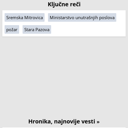
Ključne reči
Sremska Mitrovica
Ministarstvo unutrašnjih poslova
požar
Stara Pazova
Hronika, najnovije vesti
»