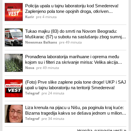
Policija upala u tajnu laboratoriju kod Smedereva!
Zaplenjeno pola tone opojnih droga, otkriven
najsavremeniji pogon (foto)
Kurir
pre 4 minuta
Tukao majku (83) do smrti na Novom Beogradu:
Muškarac (57) u subotu na saslušanju zbog sumnje
na svirepo ubistvo
Newsmax Balkans
pre 49 minuta
Pronađena laboratorija marihuane i oprema među
kojom su i filteri za skrivanje mirisa: Velika akcija
policije u Smederevu
Nova
pre 49 minuta
(Foto) Prve slike zaplene pola tone droge! UKP i SAJ
upali u tajnu laboratoriju na teritoriji Smedereva!
Telegraf
pre 24 minuta
Liza krenula na pijacu u Nišu, pa poginula kraj kuće:
Bizarna tragedija kakva se dešava jednom u milion
godina
Telegraf
pre 34 minuta
Hronika, najnovije vesti
»