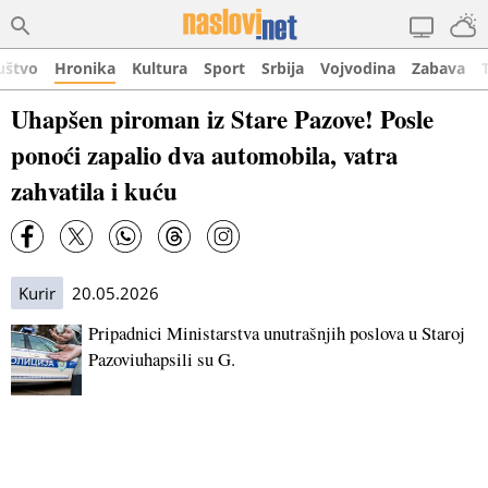
uštvo
Hronika
Kultura
Sport
Srbija
Vojvodina
Zabava
Uhapšen piroman iz Stare Pazove! Posle
ponoći zapalio dva automobila, vatra
zahvatila i kuću
Kurir
20.05.2026
Pripadnici Ministarstva unutrašnjih poslova u Staroj
Pazoviuhapsili su G.