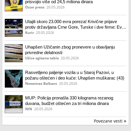
prisvojio više od 24,5 miliona dinara
Ozon press
20.05.2026
Utajili skoro 23.000 evra poreza! Krivične prijave
protiv državljana Crne Gore, Turske i dve firme: Evo
šta im se sve stavlja na teret!
Kurir
20.05.2026
Uhapšen Užičanin zbog pronevere u obavljanju
privredne delatnosti
Užice oglasna tabla
20.05.2026
Rasvetljeno paljenje vozila u u Staroj Pazovi, u
požaru oštećen i deo kuće: Uhapšen muškarac (43)
Newsmax Balkans
20.05.2026
MUP: Policija pronašla 330 kilograma rezanog
duvana, budžet oštećen za tri miliona dinara
NIN
20.05.2026
Povezane vesti
»