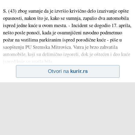
S. (43) zbog sumnje da je izvršio krivično delo izazivanje opšte
opasnosti, nakon što je, kako se sumnja, zapalio dva automobila
ispred jedne kuće u ovom mestu. - Incident se dogodio 17. aprila,
nešto posle ponoći, kada je osumnjičeni navodno podmetnuo
požar na vozilima parkiranim ispred porodične kuće - piše u
saopštenju PU Sremska Mitrovica. Vatra je brzo zahvatila
automobile, koji su delimično izgoreli, dok je oštećen i deo kuće
ispred koje su vozila bila
Otvori na
kurir.rs