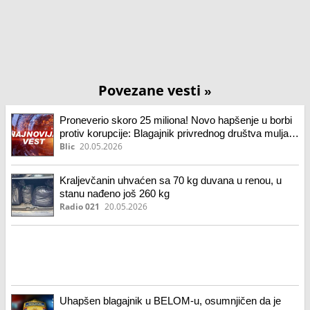
Povezane vesti
»
Proneverio skoro 25 miliona! Novo hapšenje u borbi
protiv korupcije: Blagajnik privrednog društva muljao
sa parama, pa ih stavljao u džep! (video)
Blic
20.05.2026
Kraljevčanin uhvaćen sa 70 kg duvana u renou, u
stanu nađeno još 260 kg
Radio 021
20.05.2026
Uhapšen blagajnik u BELOM-u, osumnjičen da je