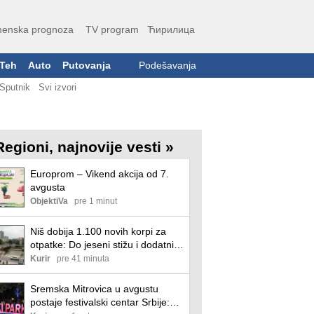
enska prognoza
TV program
Ћирилица
Teh
Auto
Putovanja
Podešavanja
Sputnik
Svi izvori
Regioni, najnovije vesti »
Europrom – Vikend akcija od 7.
avgusta
ObjektiVa
pre 1 minut
Niš dobija 1.100 novih korpi za
otpatke: Do jeseni stižu i dodatni
podzemni kontejneri
Kurir
pre 41 minuta
Sremska Mitrovica u avgustu
postaje festivalski centar Srbije: