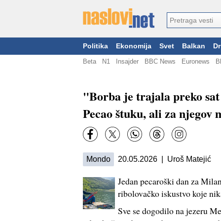
Politika
Ekonomija
Svet
Balkan
Dr
Beta
N1
Insajder
BBC News
Euronews
B
"Borba je trajala preko sa
Pecao štuku, ali za njegov 
Mondo
20.05.2026 | Uroš Matejić
Jedan pecaroški dan za Milan
ribolovačko iskustvo koje nik
Sve se dogodilo na jezeru Me