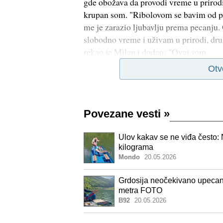
gde obožava da provodi vreme u prirodi
krupan som. "Ribolovom se bavim od pet
me je zarazio ljubavlju prema pecanj
slobodno vreme i uživam u prirodi, druž
rekao je Milan i dodao: "Ovaj som
Otv
Povezane vesti
»
Ulov kakav se ne viđa često:
kilograma
Mondo
20.05.2026
Grdosija neočekivano upecan
metra FOTO
B92
20.05.2026