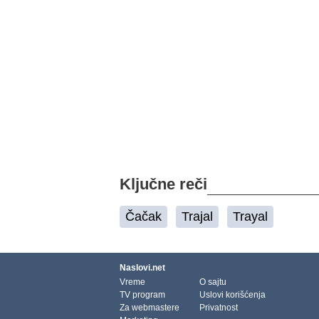
Ključne reči
Čačak
Trajal
Trayal
Naslovi.net
Vreme
O sajtu
TV program
Uslovi korišćenja
Za webmastere
Privatnost