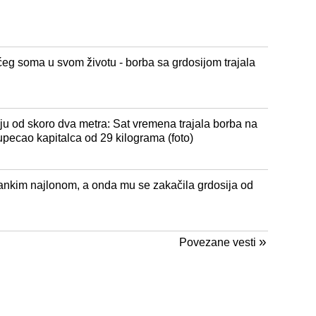
eg soma u svom životu - borba sa grdosijom trajala
iju od skoro dva metra: Sat vremena trajala borba na
upecao kapitalca od 29 kilograma (foto)
ankim najlonom, a onda mu se zakačila grdosija od
»
Povezane vesti