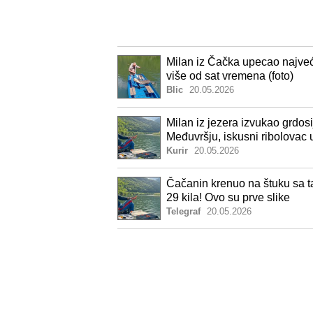
Milan iz Čačka upecao najveć
više od sat vremena (foto)
Blic
20.05.2026
Milan iz jezera izvukao grdos
Međuvršju, iskusni ribolovac 
Kurir
20.05.2026
Čačanin krenuo na štuku sa t
29 kila! Ovo su prve slike
Telegraf
20.05.2026