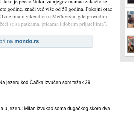
. Iako je pecao štuku, za njegov mamac zakačio se
e godine, znači već više od 50 godina. Pokojni otac
u. Ovde imam vikendicu u Međuvršju, gde provodim
eći se sa patkama, pticama i dobrim prijateljima",
ori na
mondo.rs
 Na jezeru kod Čačka izvučen som težak 29
a u jezeru: Milan izvukao soma dugačkog skoro dva