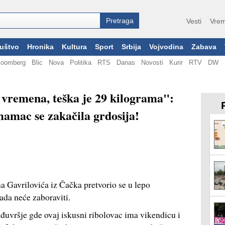
Vesti
Vrem
uštvo
Hronika
Kultura
Sport
Srbija
Vojvodina
Zabava
loomberg
Blic
Nova
Politika
RTS
Danas
Novosti
Kurir
RTV
DW
t vremena, teška je 29 kilograma":
mamac se zakačila grdosija!
a Gavrilovića iz Čačka pretvorio se u lepo
ada neće zaboraviti.
đuvršje gde ovaj iskusni ribolovac ima vikendicu i