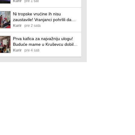
četiri velike manifestacije očekuju
Kurir
pre 1 sat
desetine hiljada posetilaca
Ni tropske vrućine ih nisu
zaustavile! Vranjanci pohrlili da
daju krv, među davaocima žene i
Kurir
pre 2 sata
muškarci svih generacija
Prva kafica za najvažniju ulogu!
Buduće mame u Kruševcu dobile
dragocene savete patronažnih
Kurir
pre 4 sati
sestara (foto)