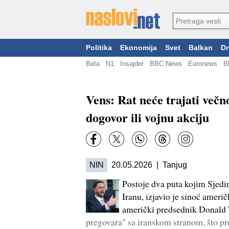
Politika
Ekonomija
Svet
Balkan
Dr
Beta
N1
Insajder
BBC News
Euronews
B
Vens: Rat neće trajati večn
dogovor ili vojnu akciju
NIN
20.05.2026 | Tanjug
Postoje dva puta kojim Sjed
Iranu, izjavio je sinoć ameri
američki predsednik Donald 
pregovara" sa iranskom stranom, što pr