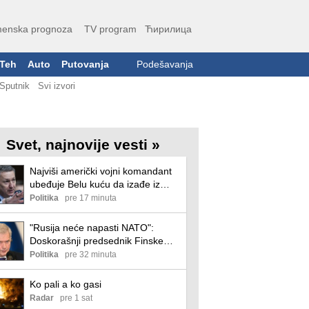
enska prognoza
TV program
Ћирилица
Teh
Auto
Putovanja
Podešavanja
Sputnik
Svi izvori
Svet, najnovije vesti »
Najviši američki vojni komandant
ubeđuje Belu kuću da izađe iz
sukoba sa Iranom
Politika
pre 17 minuta
"Rusija neće napasti NATO":
Doskorašnji predsednik Finske
odbacuje takav scenario
Politika
pre 32 minuta
Ko pali a ko gasi
Radar
pre 1 sat