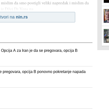
 mislim da smo postigli veliki napredak i mislim da
o je Džej Di Vens na
tvori na
nin.rs
 Opcija A za Iran je da se pregovara, opcija B
 se pregovara, opcija B ponovno pokretanje napada