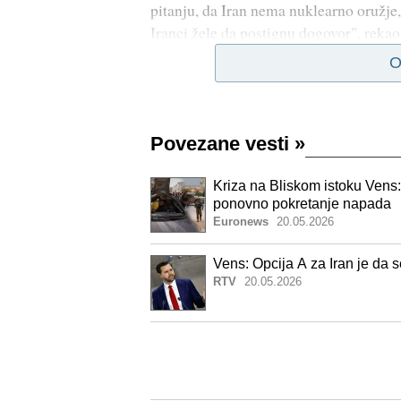
pitanju, da Iran nema nuklearno oružje,
Iranci žele da postignu dogovor", reka
O
Povezane vesti
»
Kriza na Bliskom istoku Vens:
ponovno pokretanje napada
Euronews
20.05.2026
Vens: Opcija A za Iran je da
RTV
20.05.2026