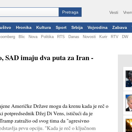
Vesti
Vrem
uštvo
Hronika
Kultura
Sport
Srbija
Vojvodina
Zabava
loomberg
Blic
Nova
Politika
RTS
Danas
Novosti
Kurir
RTV
DW
o, SAD imaju dva puta za Iran -
injene Američke Države mogu da krenu kada je reč o
čki potpredsednik Džej Di Vens, ističući da je
Tramp zatražio od svog tima da "agresivno
edstavlja prvu opciju. "Kada je reč o ključnom