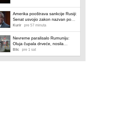
Amerika pooštrava sankcije Rusiji:
Senat usvojio zakon nazvan po
pokojnom senatoru Lindziju
Kurir
pre 57 minuta
Grejemu
Nevreme paralisalo Rumuniju:
Oluja čupala drveće, nosila
krovove i izazvala poplave
Blic
pre 1 sat