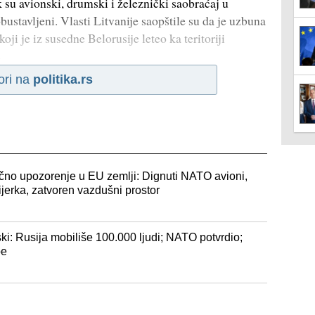
ok su avionski, drumski i železnički saobraćaj u
stavljeni. Vlasti Litvanije saopštile su da je uzbuna
ji je iz susedne Belorusije leteo ka teritoriji
e
ori na
politika.rs
čno upozorenje u EU zemlji: Dignuti NATO avioni,
jerka, zatvoren vazdušni prostor
 Rusija mobiliše 100.000 ljudi; NATO potvrdio;
be