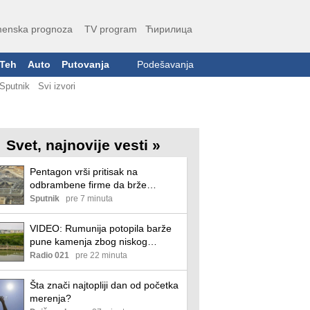
enska prognoza
TV program
Ћирилица
Teh
Auto
Putovanja
Podešavanja
Sputnik
Svi izvori
Svet, najnovije vesti »
Pentagon vrši pritisak na
odbrambene firme da brže
proizvode oružje i municiju
Sputnik
pre 7 minuta
VIDEO: Rumunija potopila barže
pune kamenja zbog niskog
vodostaja Dunava
Radio 021
pre 22 minuta
Šta znači najtopliji dan od početka
merenja?