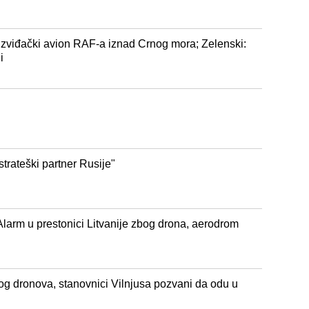
i izviđački avion RAF-a iznad Crnog mora; Zelenski:
i
strateški partner Rusije"
Alarm u prestonici Litvanije zbog drona, aerodrom
og dronova, stanovnici Vilnjusa pozvani da odu u