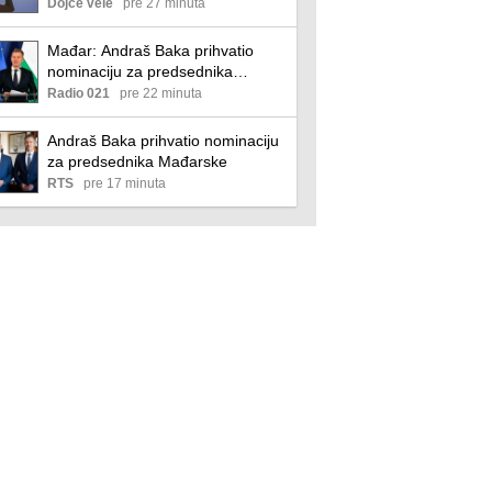
Dojče vele
pre 27 minuta
Mađar: Andraš Baka prihvatio
nominaciju za predsednika
Mađarske
Radio 021
pre 22 minuta
Andraš Baka prihvatio nominaciju
za predsednika Mađarske
RTS
pre 17 minuta