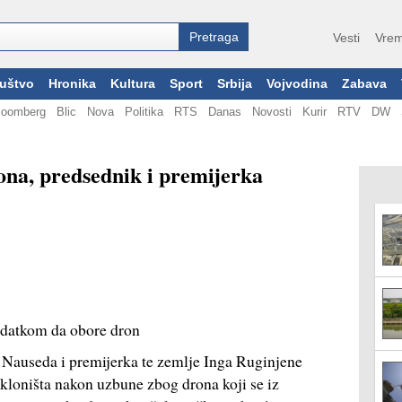
Vesti
Vrem
uštvo
Hronika
Kultura
Sport
Srbija
Vojvodina
Zabava
loomberg
Blic
Nova
Politika
RTS
Danas
Novosti
Kurir
RTV
DW
ona, predsednik i premijerka
adatkom da obore dron
 Nauseda i premijerka te zemlje Inga Ruginjene
skloništa nakon uzbune zbog drona koji se iz