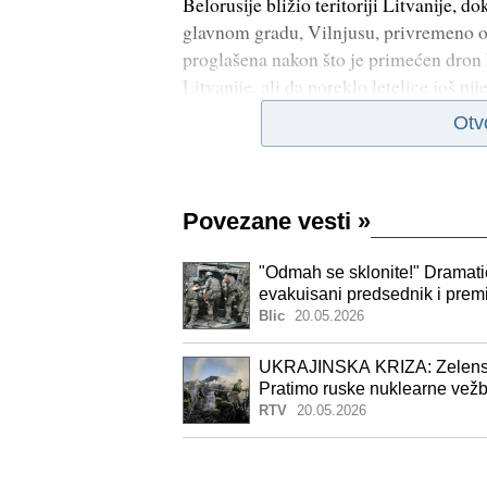
Belorusije bližio teritoriji Litvanije, d
glavnom gradu, Vilnjusu, privremeno obu
proglašena nakon što je primećen dron ko
Litvanije, ali da poreklo letelice još nij
Otv
Povezane vesti
»
"Odmah se sklonite!" Dramati
evakuisani predsednik i premi
Blic
20.05.2026
UKRAJINSKA KRIZA: Zelenski:
Pratimo ruske nuklearne vež
RTV
20.05.2026