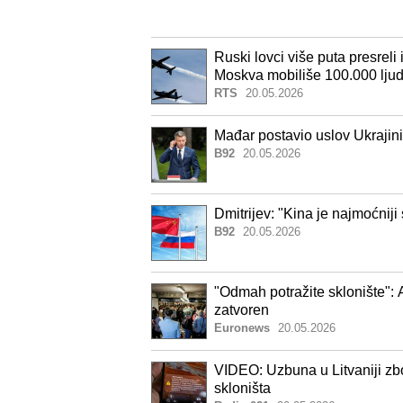
Ruski lovci više puta presrel
Moskva mobiliše 100.000 ljud
RTS
20.05.2026
Mađar postavio uslov Ukrajini
B92
20.05.2026
Dmitrijev: "Kina je najmoćniji 
B92
20.05.2026
"Odmah potražite sklonište": 
zatvoren
Euronews
20.05.2026
VIDEO: Uzbuna u Litvaniji zb
skloništa