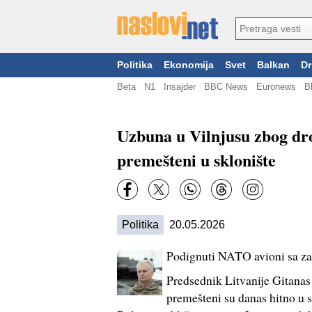
Politika
Ekonomija
Svet
Balkan
Dr
Beta
N1
Insajder
BBC News
Euronews
B
Uzbuna u Vilnjusu zbog dr
premešteni u sklonište
Politika
20.05.2026
Podignuti NATO avioni sa z
Predsednik Litvanije Gitanas
premešteni su danas hitno u 