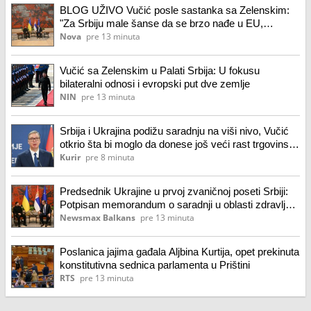
BLOG UŽIVO Vučić posle sastanka sa Zelenskim:
"Za Srbiju male šanse da se brzo nađe u EU,
Ukrajinu nikad nećemo kočiti"
Nova
pre 13 minuta
Vučić sa Zelenskim u Palati Srbija: U fokusu
bilateralni odnosi i evropski put dve zemlje
NIN
pre 13 minuta
Srbija i Ukrajina podižu saradnju na viši nivo, Vučić
otkrio šta bi moglo da donese još veći rast trgovinske
razmene
Kurir
pre 8 minuta
Predsednik Ukrajine u prvoj zvaničnoj poseti Srbiji:
Potpisan memorandum o saradnji u oblasti zdravlja
životinja i hrane
Newsmax Balkans
pre 13 minuta
Poslanica jajima gađala Aljbina Kurtija, opet prekinuta
konstitutivna sednica parlamenta u Prištini
RTS
pre 13 minuta