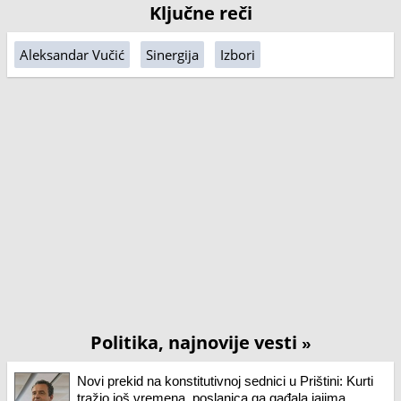
Ključne reči
Aleksandar Vučić
Sinergija
Izbori
Politika, najnovije vesti
»
Novi prekid na konstitutivnoj sednici u Prištini: Kurti
tražio još vremena, poslanica ga gađala jajima