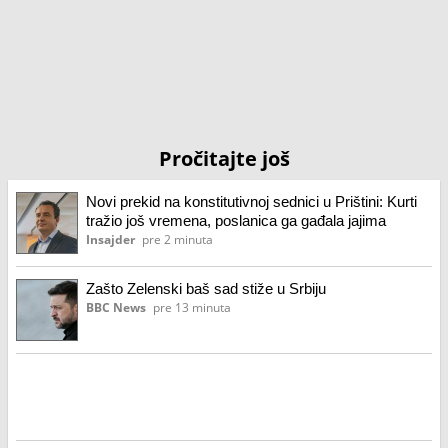
Pročitajte još
Novi prekid na konstitutivnoj sednici u Prištini: Kurti
tražio još vremena, poslanica ga gađala jajima
Insajder
pre 2 minuta
Zašto Zelenski baš sad stiže u Srbiju
BBC News
pre 13 minuta