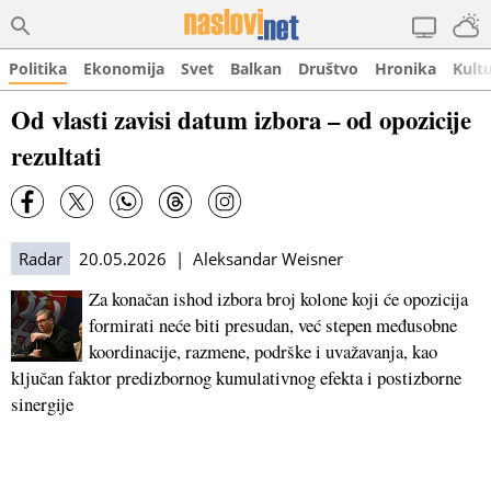
Politika
Ekonomija
Svet
Balkan
Društvo
Hronika
Kult
Od vlasti zavisi datum izbora – od opozicije
rezultati
Radar
20.05.2026 | Aleksandar Weisner
Za konačan ishod izbora broj kolone koji će opozicija
formirati neće biti presudan, već stepen međusobne
koordinacije, razmene, podrške i uvažavanja, kao
ključan faktor predizbornog kumulativnog efekta i postizborne
sinergije