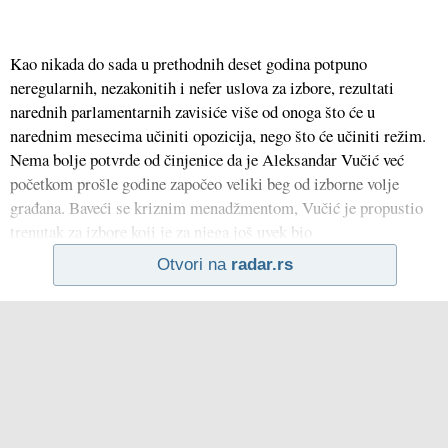
Kao nikada do sada u prethodnih deset godina potpuno
neregularnih, nezakonitih i nefer uslova za izbore, rezultati
narednih parlamentarnih zavisiće više od onoga što će u
narednim mesecima učiniti opozicija, nego što će učiniti režim.
Nema bolje potvrde od činjenice da je Aleksandar Vučić već
početkom prošle godine započeo veliki beg od izborne volje
građana. Baveći se kriznim menadžmentom, Vučić je propustio
trenutak za izbore koji je za njega još uvek bio
Otvori na
radar.rs