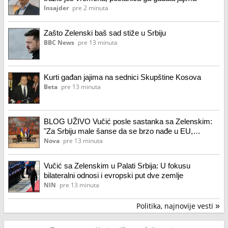
Insajder
pre 2 minuta
Zašto Zelenski baš sad stiže u Srbiju
BBC News
pre 13 minuta
Kurti gađan jajima na sednici Skupštine Kosova
Beta
pre 13 minuta
BLOG UŽIVO Vučić posle sastanka sa Zelenskim:
"Za Srbiju male šanse da se brzo nađe u EU,
Ukrajinu nikad nećemo kočiti"
Nova
pre 13 minuta
Vučić sa Zelenskim u Palati Srbija: U fokusu
bilateralni odnosi i evropski put dve zemlje
NIN
pre 13 minuta
Politika, najnovije vesti
»