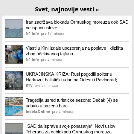
Svet, najnovije vesti
»
Iran zadržava blokadu Ormuskog moreuza dok SAD
ne ispuni uslove
N1 Info
pre 17 minuta
Vlasti u Kini izdale upozorenja na poplave i klizišta
zbog očekivanog tajfuna
N1 Info
pre 2 minuta
UKRAJINSKA KRIZA: Rusi pogodili soliter u
Harkovu, balistički udari na Odesu i Pavlograd;
dronovi napali Belgorod
RTV
pre 57 minuta
Tragedija usred turističke sezone: Dečak (4) se
udavio u bazenu bara
IndeksOnline
pre 2 minuta
„SAD da isprave svoje ponašanje“: Novi uslovi
Teherana za deblokadu Ormuskog moreuza