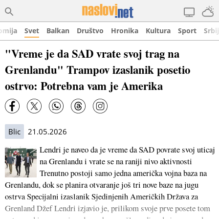
omija
Svet
Balkan
Društvo
Hronika
Kultura
Sport
Srbi
"Vreme je da SAD vrate svoj trag na
Grenlandu" Trampov izaslanik posetio
ostrvo: Potrebna vam je Amerika
Blic
21.05.2026
Lendri je naveo da je vreme da SAD povrate svoj uticaj
na Grenlandu i vrate se na raniji nivo aktivnosti
Trenutno postoji samo jedna američka vojna baza na
Grenlandu, dok se planira otvaranje još tri nove baze na jugu
ostrva Specijalni izaslanik Sjedinjenih Američkih Država za
Grenland Džef Lendri izjavio je, prilikom svoje prve posete tom