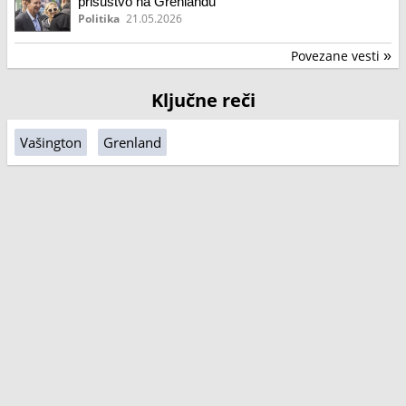
prisustvo na Grenlandu
Politika
21.05.2026
Povezane vesti
»
Ključne reči
Vašington
Grenland