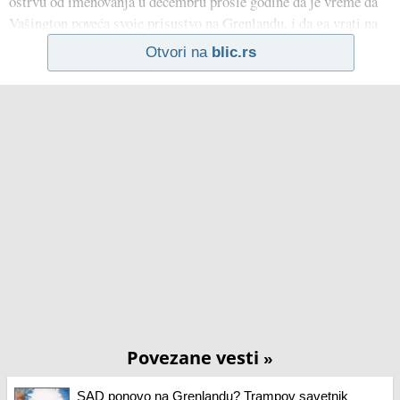
ostrvu od imenovanja u decembru prošle godine da je vreme da
Vašington poveća svoje prisustvo na Grenlandu, i da ga vrati na
Otvori na
blic.rs
Povezane vesti
»
SAD ponovo na Grenlandu? Trampov savetnik