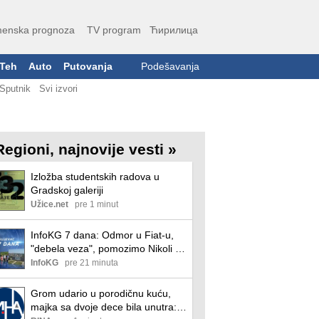
enska prognoza
TV program
Ћирилица
Teh
Auto
Putovanja
Podešavanja
Sputnik
Svi izvori
Regioni, najnovije vesti »
Izložba studentskih radova u
Gradskoj galeriji
Užice.net
pre 1 minut
InfoKG 7 dana: Odmor u Fiat-u,
"debela veza", pomozimo Nikoli i
Lani, stabilno vodosanbdevanje,
InfoKG
pre 21 minuta
EXPO 2027...
Grom udario u porodičnu kuću,
majka sa dvoje dece bila unutra: