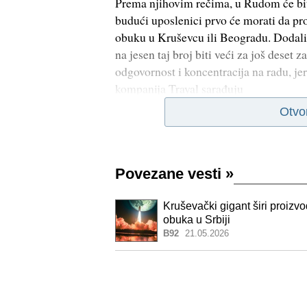
Prema njihovim rečima, u Rudom će bit
budući uposlenici prvo će morati da pro
obuku u Kruševcu ili Beogradu. Dodali 
na jesen taj broj biti veći za još deset 
odgovornost i koncentracija na radu, je
kompanija Trayal sarađuju
Otvo
Povezane vesti
»
Kruševački gigant širi proizvo
obuka u Srbiji
B92
21.05.2026