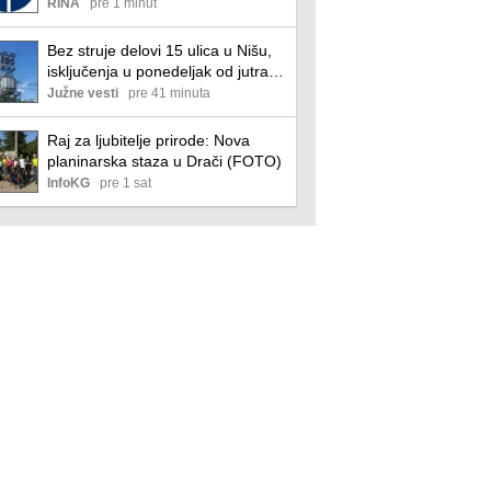
Požar progutao dom Pavlovića -
RINA
pre 1 minut
sve što su godinama stvarali
nestalo za pola sata (FOTO)
Bez struje delovi 15 ulica u Nišu,
isključenja u ponedeljak od jutra
do večeri
Južne vesti
pre 41 minuta
Raj za ljubitelje prirode: Nova
planinarska staza u Drači (FOTO)
InfoKG
pre 1 sat