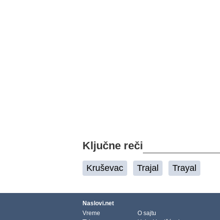
Ključne reči
Kruševac
Trajal
Trayal
Naslovi.net
Vreme
O sajtu