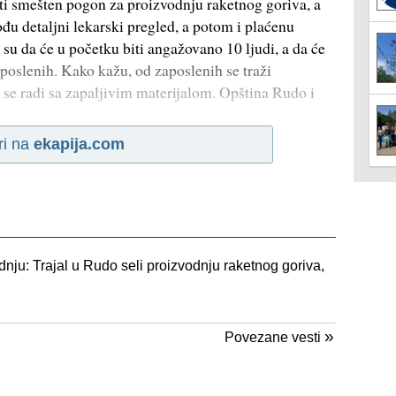
i smešten pogon za proizvodnju raketnog goriva, a
đu detaljni lekarski pregled, a potom i plaćenu
su da će u početku biti angažovano 10 ljudi, a da će
zaposlenih. Kako kažu, od zaposlenih se traži
r se radi sa zapaljivim materijalom. Opština Rudo i
ri na
ekapija.com
dnju: Trajal u Rudo seli proizvodnju raketnog goriva,
»
Povezane vesti