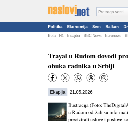
Politika
Ekonomija
Svet
Balkan
Dr
Beta
N1
Insajder
BBC News
Euronews
B
Trayal u Rudom dovodi proi
obuka radnika u Srbiji
Ekapija
21.05.2026
Ilustracija (Foto: TheDigital
u Rudom održali su informativ
precizirali uslove i poslove k