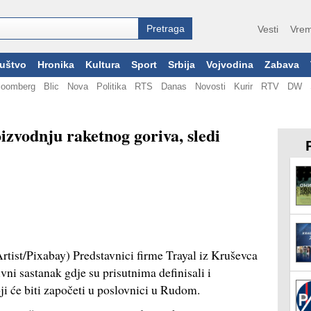
Vesti
Vrem
uštvo
Hronika
Kultura
Sport
Srbija
Vojvodina
Zabava
loomberg
Blic
Nova
Politika
RTS
Danas
Novosti
Kurir
RTV
DW
zvodnju raketnog goriva, sledi
Artist/Pixabay) Predstavnici firme Trayal iz Kruševca
ni sastanak gdje su prisutnima definisali i
oji će biti započeti u poslovnici u Rudom.