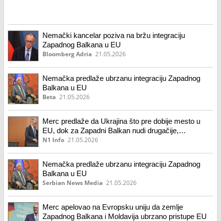
Nemački kancelar poziva na bržu integraciju
Zapadnog Balkana u EU
Bloomberg Adria
21.05.2026
Nemačka predlaže ubrzanu integraciju Zapadnog
Balkana u EU
Beta
21.05.2026
Merc predlaže da Ukrajina što pre dobije mesto u
EU, dok za Zapadni Balkan nudi drugačije,
"inovativno rešenje"
N1 Info
21.05.2026
Nemačka predlaže ubrzanu integraciju Zapadnog
Balkana u EU
Serbian News Media
21.05.2026
Merc apelovao na Evropsku uniju da zemlje
Zapadnog Balkana i Moldavija ubrzano pristupe EU