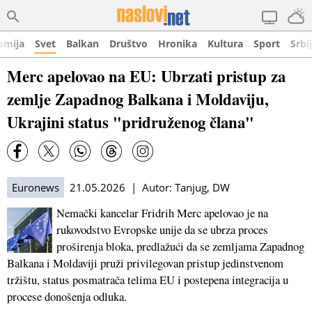
omija
Svet
Balkan
Društvo
Hronika
Kultura
Sport
Srbi
Merc apelovao na EU: Ubrzati pristup za
zemlje Zapadnog Balkana i Moldaviju,
Ukrajini status "pridruženog člana"
Euronews
21.05.2026 | Autor: Tanjug, DW
Nemački kancelar Fridrih Merc apelovao je na
rukovodstvo Evropske unije da se ubrza proces
proširenja bloka, predlažući da se zemljama Zapadnog
Balkana i Moldaviji pruži privilegovan pristup jedinstvenom
tržištu, status posmatrača telima EU i postepena integracija u
procese donošenja odluka.