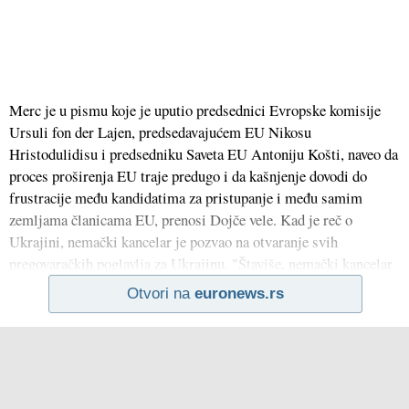
Merc je u pismu koje je uputio predsednici Evropske komisije
Ursuli fon der Lajen, predsedavajućem EU Nikosu
Hristodulidisu i predsedniku Saveta EU Antoniju Košti, naveo da
proces proširenja EU traje predugo i da kašnjenje dovodi do
frustracije među kandidatima za pristupanje i među samim
zemljama članicama EU, prenosi Dojče vele. Kad je reč o
Ukrajini, nemački kancelar je pozvao na otvaranje svih
pregovaračkih poglavlja za Ukrajinu. "Štaviše, nemački kancelar
Otvori na
euronews.rs