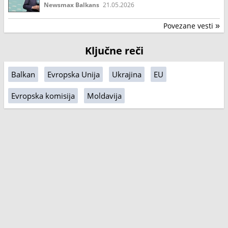
Newsmax Balkans
21.05.2026
Povezane vesti
»
Ključne reči
Balkan
Evropska Unija
Ukrajina
EU
Evropska komisija
Moldavija