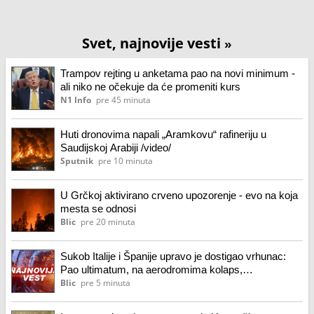
Svet, najnovije vesti
»
Trampov rejting u anketama pao na novi minimum -
ali niko ne očekuje da će promeniti kurs
N1 Info
pre 45 minuta
Huti dronovima napali „Aramkovu“ rafineriju u
Saudijskoj Arabiji /video/
Sputnik
pre 10 minuta
U Grčkoj aktivirano crveno upozorenje - evo na koja
mesta se odnosi
Blic
pre 20 minuta
Sukob Italije i Španije upravo je dostigao vrhunac:
Pao ultimatum, na aerodromima kolaps,
suspendovan Šengen, na granicama pakao
Blic
pre 5 minuta