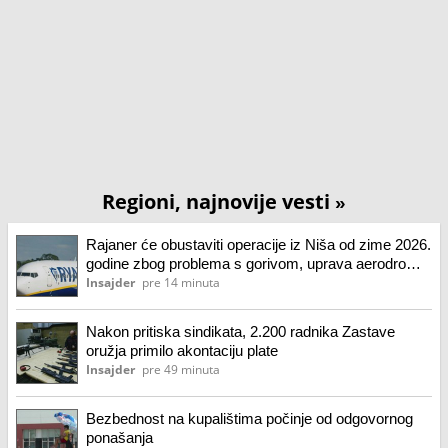
Regioni, najnovije vesti
»
Rajaner će obustaviti operacije iz Niša od zime 2026.
godine zbog problema s gorivom, uprava aerodroma
kaže da prati situaciju
Insajder
pre 14 minuta
Nakon pritiska sindikata, 2.200 radnika Zastave
oružja primilo akontaciju plate
Insajder
pre 49 minuta
Bezbednost na kupalištima počinje od odgovornog
ponašanja