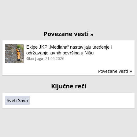
Povezane vesti
»
Ekipe JKP „Mediana“ nastavljaju uređenje i
održavanje javnih površina u Nišu
Glas juga
21.05.2026
Povezane vesti
»
Ključne reči
Sveti Sava