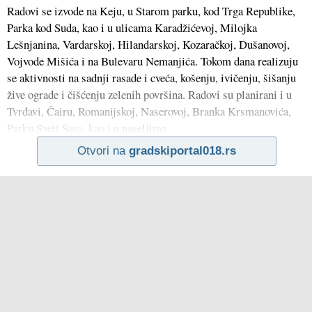
Radovi se izvode na Keju, u Starom parku, kod Trga Republike,
Parka kod Suda, kao i u ulicama Karadžićevoj, Milojka
Lešnjanina, Vardarskoj, Hilandarskoj, Kozaračkoj, Dušanovoj,
Vojvode Mišića i na Bulevaru Nemanjića. Tokom dana realizuju
se aktivnosti na sadnji rasade i cveća, košenju, ivičenju, šišanju
žive ograde i čišćenju zelenih površina. Radovi su planirani i u
Tvrđavi, Čairu, Romanijskoj, Naserovoj, Branka Krsmanovića,
Parku Sveti Sava, kao i u naseljima
Otvori na
gradskiportal018.rs