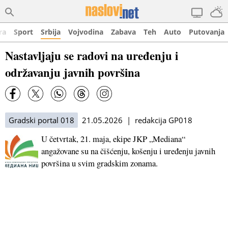
ra
Sport
Srbija
Vojvodina
Zabava
Teh
Auto
Putovanja
Nastavljaju se radovi na uređenju i
održavanju javnih površina
Gradski portal 018
21.05.2026 | redakcija GP018
U četvrtak, 21. maja, ekipe JKP „Mediana“
angažovane su na čišćenju, košenju i uređenju javnih
površina u svim gradskim zonama.