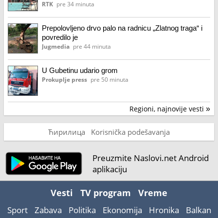
RTK
pre 34 minuta
Prepolovljeno drvo palo na radnicu „Zlatnog traga“ i
povredilo je
Jugmedia
pre 44 minuta
U Gubetinu udario grom
Prokuplje press
pre 50 minuta
Regioni, najnovije vesti
»
Ћирилица
Korisnička podešavanja
Preuzmite Naslovi.net Android
aplikaciju
Vesti
TV program
Vreme
Sport
Zabava
Politika
Ekonomija
Hronika
Balkan