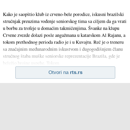
Kako je saopštio klub iz crveno-bele porodice, iskusni brazilski
stručnjak preuzima vođenje seniorskog tima sa ciljem da ga vrati
u borbu za trofeje u domaćim takmičenjima. Švanke na klupu
Crvene zvezde dolazi posle angažmana u katarskom Al Rajanu, a
tokom prethodnog perioda radio je i u Kuvajtu. Reč je o treneru
sa značajnim međunarodnim iskustvom i dugogodišnjem članu
stručnog štaba muške seniorske reprezentacije Brazila, gde je
beležio brojne uspehe. Tokom
Otvori na
rts.rs