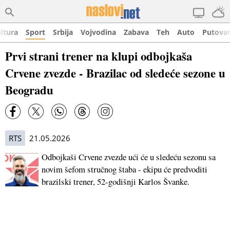
ltura
Sport
Srbija
Vojvodina
Zabava
Teh
Auto
Putova
Prvi strani trener na klupi odbojkaša
Crvene zvezde - Brazilac od sledeće sezone u
Beogradu
RTS
21.05.2026
Odbojkaši Crvene zvezde ući će u sledeću sezonu sa
novim šefom stručnog štaba - ekipu će predvoditi
brazilski trener, 52-godišnji Karlos Švanke.