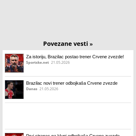
Povezane vesti
»
Za istoriju, Brazilac postao trener Crvene zvezde!
Sportske.net
21.05.2026
Brazilac novi trener odbojkaša Crvene zvezde
Danas
21.05.2026
Prvi stranac na klupi odbojkaša Crvene zvezde