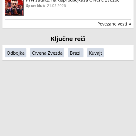
Sport klub
21.05.2026
Povezane vesti
»
Ključne reči
Odbojka
Crvena Zvezda
Brazil
Kuvajt