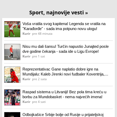
Sport, najnovije vesti
»
Voša vratila svog kapitena! Legenda se vratila na
"Karađorđe" - sada ima potpuno novu ulogu!
Kurir
pre 48 minuta
Nisu mu dali šansu! Turčin napustio Junajted posle
dve godine čekanja - sada ide u Ligu Evrope!
Kurir
pre 1 sat
Reprezentativac Gane naplatio dobre igre na
Mundijalu: Kaleb Jirenki novi fudbaler Koventrija,
šesto pojačanje Franka Lamparda
Kurir
pre 2 sata
Raspad sistema u Litvaniji! Bez pola tima kreću u
borbu za Mundobasket - nema najvećih imena!
Kurir
pre 4 sati
Odbojkašice Srbije bolje od Rusije u prijateljskoj