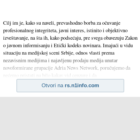
Cilj im je, kako su naveli, prevashodno borba za očuvanje
profesionalnog integriteta, javni interes, istinito i objektivno
izveštavanje, na šta ih, kako podsećaju, pre svega obavezuju Zakon
o javnom informisanju i Etički kodeks novinara. Imajući u vidu
situaciju na medijskoj sceni Srbije, odnos vlasti prema
nezavisnim medijima i najavljenu prodaju medija unutar
novoformirane grupacije Adria News Network, poručujemo da
nećemo pristati na bilo kakav vid cenzure i da
Otvori na
rs.n1info.com