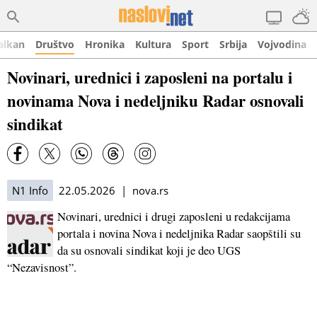
alkan
Društvo
Hronika
Kultura
Sport
Srbija
Vojvodina
Novinari, urednici i zaposleni na portalu i
novinama Nova i nedeljniku Radar osnovali
sindikat
N1 Info
22.05.2026 | nova.rs
Novinari, urednici i drugi zaposleni u redakcijama
portala i novina Nova i nedeljnika Radar saopštili su
da su osnovali sindikat koji je deo UGS
“Nezavisnost”.