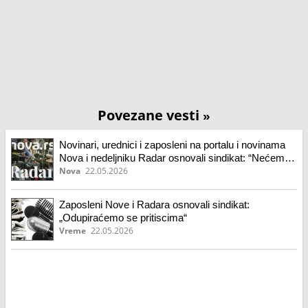
Povezane vesti
»
Novinari, urednici i zaposleni na portalu i novinama
Nova i nedeljniku Radar osnovali sindikat: “Nećemo
pristati na cenzuru, odupiraćemo se pritiscima”
Nova
22.05.2026
Zaposleni Nove i Radara osnovali sindikat:
„Odupiraćemo se pritiscima“
Vreme
22.05.2026