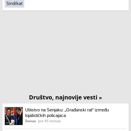
Sindikat
Društvo, najnovije vesti
»
Ubistvo na Senjaku: „Građanski rat“ između
lojalističkih policajaca
Danas
pre 45 minuta