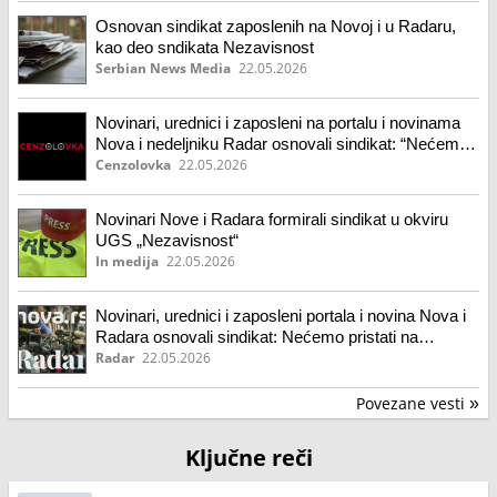
Osnovan sindikat zaposlenih na Novoj i u Radaru,
kao deo sndikata Nezavisnost
Serbian News Media
22.05.2026
Novinari, urednici i zaposleni na portalu i novinama
Nova i nedeljniku Radar osnovali sindikat: “Nećemo
pristati na cenzuru, odupiraćemo se pritiscima”
Cenzolovka
22.05.2026
Novinari Nove i Radara formirali sindikat u okviru
UGS „Nezavisnost“
In medija
22.05.2026
Novinari, urednici i zaposleni portala i novina Nova i
Radara osnovali sindikat: Nećemo pristati na
cenzuru, odupiraćemo se pritiscima
Radar
22.05.2026
Povezane vesti
»
Ključne reči