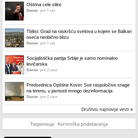
Oštrina cele slike
Danas
pre 1 sat
Tbilisi: Grad na raskršću svetova u kojem se Balkan
oseća neobično blizu
Danas
pre 1 sat
Socijalistička partija Srbije je samo nominalno
levičarska
Danas
pre 2 sata
Predsednica Opštine Kovin: Sve raspoložive snage
na terenu, u javnosti mnogo dezinformacija
Danas
pre 2 sata
Društvo, najnovije vesti
»
Ћирилица
Korisnička podešavanja