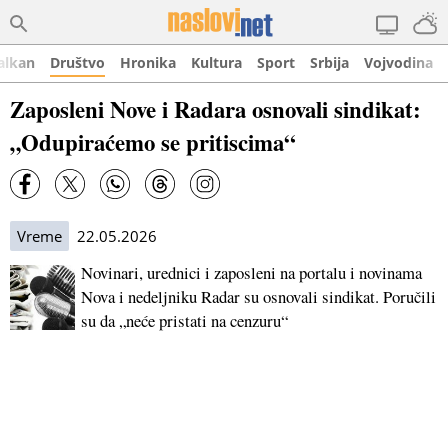
alkan
Društvo
Hronika
Kultura
Sport
Srbija
Vojvodina
Zaposleni Nove i Radara osnovali sindikat:
„Odupiraćemo se pritiscima“
Vreme
22.05.2026
Novinari, urednici i zaposleni na portalu i novinama
Nova i nedeljniku Radar su osnovali sindikat. Poručili
su da „neće pristati na cenzuru“