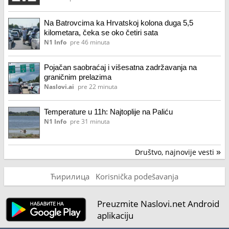
Na Batrovcima ka Hrvatskoj kolona duga 5,5
kilometara, čeka se oko četiri sata
N1 Info
pre 46 minuta
Pojačan saobraćaj i višesatna zadržavanja na
graničnim prelazima
Naslovi.ai
pre 22 minuta
Temperature u 11h: Najtoplije na Paliću
N1 Info
pre 31 minuta
Društvo, najnovije vesti
»
Ћирилица
Korisnička podešavanja
Preuzmite Naslovi.net Android
aplikaciju