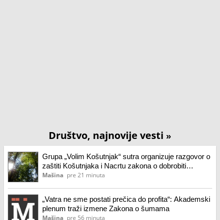
Društvo, najnovije vesti
»
Grupa „Volim Košutnjak“ sutra organizuje razgovor o
zaštiti Košutnjaka i Nacrtu zakona o dobrobiti
životinja
Mašina
pre 21 minuta
„Vatra ne sme postati prečica do profita“: Akademski
plenum traži izmene Zakona o šumama
Mašina
pre 56 minuta