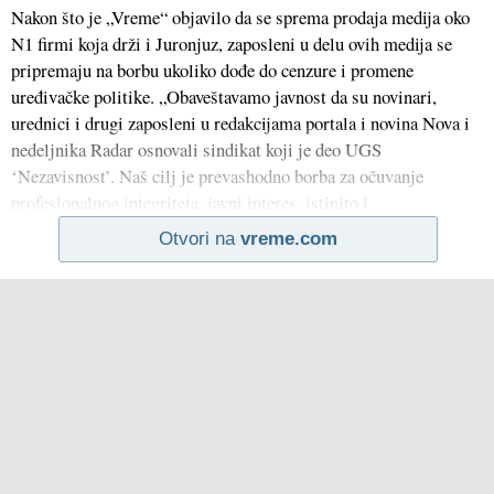
Nakon što je „Vreme“ objavilo da se sprema prodaja medija oko
N1 firmi koja drži i Juronjuz, zaposleni u delu ovih medija se
pripremaju na borbu ukoliko dođe do cenzure i promene
uređivačke politike. „Obaveštavamo javnost da su novinari,
urednici i drugi zaposleni u redakcijama portala i novina Nova i
nedeljnika Radar osnovali sindikat koji je deo UGS
‘Nezavisnost’. Naš cilj je prevashodno borba za očuvanje
profesionalnog integriteta, javni interes, istinito i
Otvori na
vreme.com