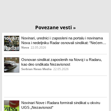
Povezane vesti
»
Novinari, urednici i zaposleni na portalu i novinama
Nova i nedeljniku Radar osnovali sindikat: “Nećemo
pristati na cenzuru, odupiraćemo se pritiscima”
Nova
22.05.2026
Osnovan sindikat zaposlenih na Novoj i u Radaru,
kao deo sndikata Nezavisnost
Serbian News Media
22.05.2026
Novinari Nove i Radara formirali sindikat u okviru
UGS „Nezavisnost“