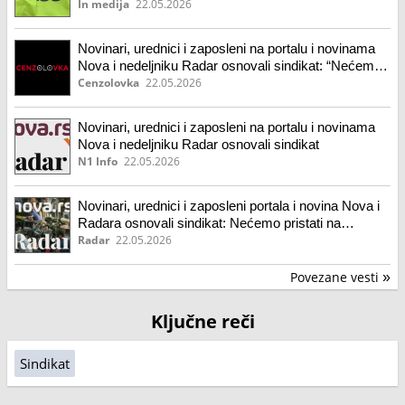
In medija
22.05.2026
Novinari, urednici i zaposleni na portalu i novinama
Nova i nedeljniku Radar osnovali sindikat: “Nećemo
pristati na cenzuru, odupiraćemo se pritiscima”
Cenzolovka
22.05.2026
Novinari, urednici i zaposleni na portalu i novinama
Nova i nedeljniku Radar osnovali sindikat
N1 Info
22.05.2026
Novinari, urednici i zaposleni portala i novina Nova i
Radara osnovali sindikat: Nećemo pristati na
cenzuru, odupiraćemo se pritiscima
Radar
22.05.2026
Povezane vesti
»
Ključne reči
Sindikat