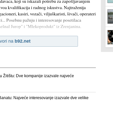
davaca, koji su iskazali potrebu za zapošljavanjem
ivoa kvalifikacija i radnog iskustva. Najtraženija
ioneri, kasiri, vozači, viljuškaristi, šivači, operateri
i... Posebnu pažnju i interesovanje posetilaca
ešnal Jurop" i "Mlekoprodukt" iz Zrenjanina.
vori na
b92.net
 Žitištu: Dve kompanije izazvale najveće
Banatu: Najveće interesovanje izazvale dve velike