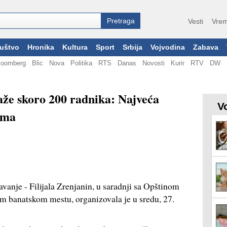
Vesti
Vrem
uštvo
Hronika
Kultura
Sport
Srbija
Vojvodina
Zabava
loomberg
Blic
Nova
Politika
RTS
Danas
Novosti
Kurir
RTV
DW
aže skoro 200 radnika: Najveća
V
ima
vanje - Filijala Zrenjanin, u saradnji sa Opštinom
om banatskom mestu, organizovala je u sredu, 27.