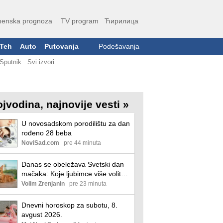
enska prognoza
TV program
Ћирилица
Teh
Auto
Putovanja
Podešavanja
Sputnik
Svi izvori
ojvodina, najnovije vesti »
U novosadskom porodilištu za dan
rođeno 28 beba
NoviSad.com
pre 44 minuta
Danas se obeležava Svetski dan
mačaka: Koje ljubimce više volite,
mačke ili pse?
Volim Zrenjanin
pre 23 minuta
Dnevni horoskop za subotu, 8.
avgust 2026.