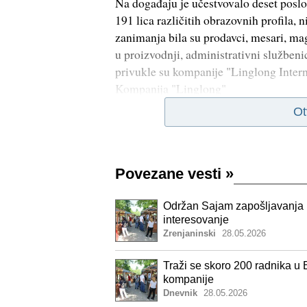
Na događaju je učestvovalo deset poslo
191 lica različitih obrazovnih profila, n
zanimanja bila su prodavci, mesari, magac
u proizvodnji, administrativni službenic
privukle su kompanije "Linglong Intern
Kompanija "Linglong"
Ot
Povezane vesti
»
Održan Sajam zapošljavanja u
interesovanje
Zrenjaninski
28.05.2026
Traži se skoro 200 radnika u 
kompanije
Dnevnik
28.05.2026