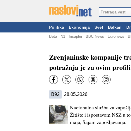
Politika
Ekonomija
Svet
Balkan
Dr
Beta
N1
Insajder
BBC News
Euronews
B
Zrenjaninske kompanije tr
potražnja je za ovim profil
B92
28.05.2026
Nacionalna služba za zapošlja
Žitište i ispostavom NSZ u t
maja, Sajam zapošljavanja.