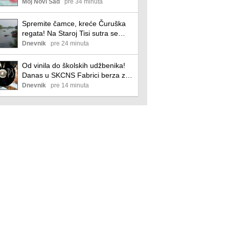
Moj Novi Sad
pre 34 minuta
Spremite čamce, kreće Čuruška
regata! Na Staroj Tisi sutra se
okupljaju ljubitelji plovidbe, cilj je u
Dnevnik
pre 24 minuta
Bačkom Gradištu
Od vinila do školskih udžbenika!
Danas u SKCNS Fabrici berza za
kolekcionare i razmena školskih
Dnevnik
pre 14 minuta
knjiga i pribora