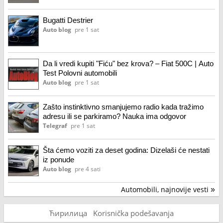
Bugatti Destrier
Auto blog
pre 1 sat
Da li vredi kupiti "Fiću" bez krova? – Fiat 500C | Auto
Test Polovni automobili
Auto blog
pre 1 sat
Zašto instinktivno smanjujemo radio kada tražimo
adresu ili se parkiramo? Nauka ima odgovor
Telegraf
pre 1 sat
Šta ćemo voziti za deset godina: Dizelaši će nestati
iz ponude
Auto blog
pre 4 sati
Automobili, najnovije vesti
»
Ћирилица
Korisnička podešavanja