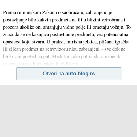
Prema rumunskom Zakonu o saobraćaju, zabranjeno je
postavljanje bilo kakvih predmeta na ili u blizini vetrobrana i
prozora ukoliko oni smanjuju vidno polje ili ometaju vožnju. To
znači da se ne kažnjava postavljanje predmeta, već potencijalna
opasnost koju stvara. U praksi, mirisna jelkica, plišana igračka
ili sličan predmet na retrovizoru nisu zabranjeni – sve dok ne
blokiraju pogled na put. Međutim, ako policijski službenik
proceni da predmet zaklanja vidljivost,
Otvori na
auto.blog.rs