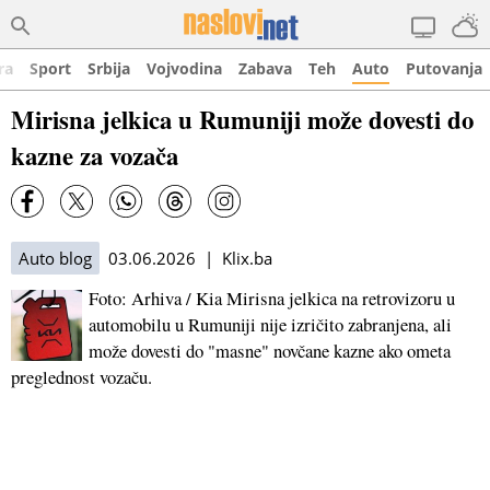
ra
Sport
Srbija
Vojvodina
Zabava
Teh
Auto
Putovanja
Mirisna jelkica u Rumuniji može dovesti do
kazne za vozača
Auto blog
03.06.2026 | Klix.ba
Foto: Arhiva / Kia Mirisna jelkica na retrovizoru u
automobilu u Rumuniji nije izričito zabranjena, ali
može dovesti do "masne" novčane kazne ako ometa
preglednost vozaču.