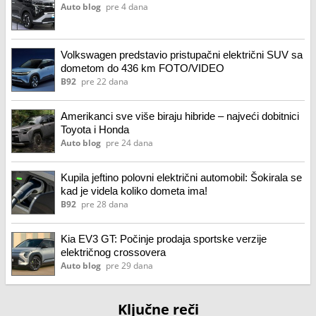
Auto blog
pre 4 dana
Volkswagen predstavio pristupačni električni SUV sa
dometom do 436 km FOTO/VIDEO
B92
pre 22 dana
Amerikanci sve više biraju hibride – najveći dobitnici
Toyota i Honda
Auto blog
pre 24 dana
Kupila jeftino polovni električni automobil: Šokirala se
kad je videla koliko dometa ima!
B92
pre 28 dana
Kia EV3 GT: Počinje prodaja sportske verzije
električnog crossovera
Auto blog
pre 29 dana
Ključne reči