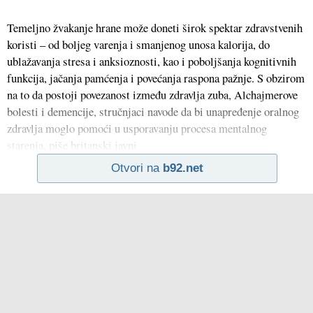
Temeljno žvakanje hrane može doneti širok spektar zdravstvenih
koristi – od boljeg varenja i smanjenog unosa kalorija, do
ublažavanja stresa i anksioznosti, kao i poboljšanja kognitivnih
funkcija, jačanja pamćenja i povećanja raspona pažnje. S obzirom
na to da postoji povezanost između zdravlja zuba, Alchajmerove
bolesti i demencije, stručnjaci navode da bi unapređenje oralnog
zdravlja moglo pomoći u usporavanju procesa mentalnog
starenja, piše britanski javni
Otvori na
b92.net