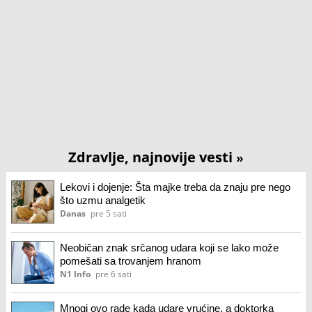
Zdravlje, najnovije vesti
»
Lekovi i dojenje: Šta majke treba da znaju pre nego
što uzmu analgetik
Danas
pre 5 sati
Neobičan znak srčanog udara koji se lako može
pomešati sa trovanjem hranom
N1 Info
pre 6 sati
Mnogi ovo rade kada udare vrućine, a doktorka