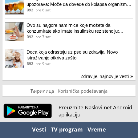
upozorava: Može da dovede do kolapsa organizma
VIDEO
B92
pre 6 sati
Ovo su najgore namirnice koje možete da
konzumirate ako imate insulinsku rezistenciju:
Pogoršavaju stanje
B92
pre 7 sati
Deca koja odrastaju uz pse su zdravija: Novo
istraživanje otkriva zašto
B92
pre 9 sati
Zdravlje, najnovije vesti
»
Ћирилица
Korisnička podešavanja
Preuzmite Naslovi.net Android
aplikaciju
Vesti
TV program
Vreme