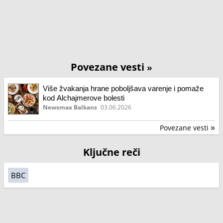
Povezane vesti
»
Više žvakanja hrane poboljšava varenje i pomaže
kod Alchajmerove bolesti
Newsmax Balkans
03.06.2026
Povezane vesti
»
Ključne reči
BBC