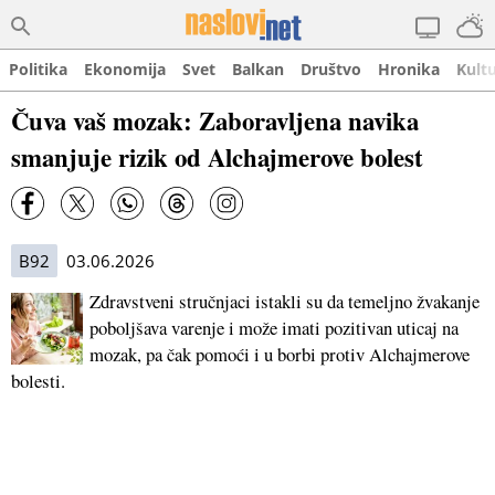
Politika
Ekonomija
Svet
Balkan
Društvo
Hronika
Kult
Čuva vaš mozak: Zaboravljena navika
smanjuje rizik od Alchajmerove bolest
B92
03.06.2026
Zdravstveni stručnjaci istakli su da temeljno žvakanje
poboljšava varenje i može imati pozitivan uticaj na
mozak, pa čak pomoći i u borbi protiv Alchajmerove
bolesti.