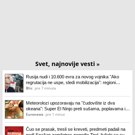
Svet, najnovije vesti
»
Rusija nudi i 10.600 evra za novog vojnika "Ako
regrutacija ne uspe, sledi mobilizacija": regioni
drastično povećali novčane nagrade
Blic
pre 7 minuta
Meteorolozi upozoravaju na "čudovište iz dva
okeana": Super El Ninjo preti sušama, poplavama i
glađu širom sveta
Euronews
pre 1 minut
Čuo se prasak, tresli se kreveti, predmeti padali na
pod! Snažan zemljotres pogodio Tirol, ljuljalo se sve