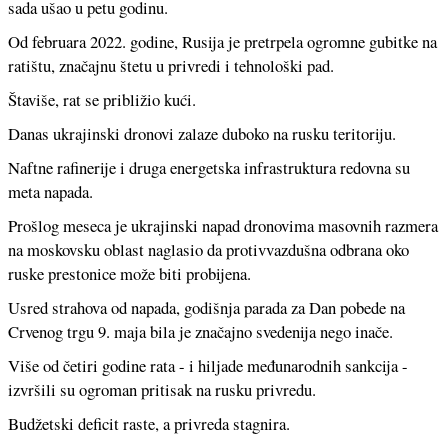
sada ušao u petu godinu.
Od februara 2022. godine, Rusija je pretrpela ogromne gubitke na
ratištu, značajnu štetu u privredi i tehnološki pad.
Štaviše, rat se približio kući.
Danas ukrajinski dronovi zalaze duboko na rusku teritoriju.
Naftne rafinerije i druga energetska infrastruktura redovna su
meta napada.
Prošlog meseca je ukrajinski napad dronovima masovnih razmera
na moskovsku oblast naglasio da protivvazdušna odbrana oko
ruske prestonice može biti probijena.
Usred strahova od napada, godišnja parada za Dan pobede na
Crvenog trgu 9. maja bila je značajno svedenija nego inače.
Više od četiri godine rata - i hiljade međunarodnih sankcija -
izvršili su ogroman pritisak na rusku privredu.
Budžetski deficit raste, a privreda stagnira.