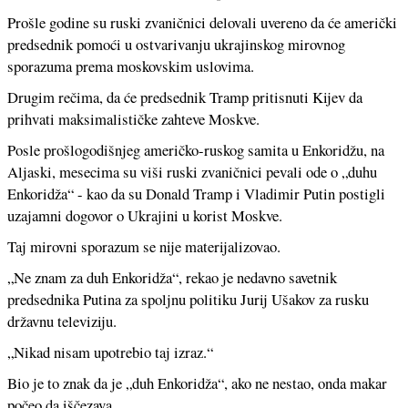
Prošle godine su ruski zvaničnici delovali uvereno da će američki
predsednik pomoći u ostvarivanju ukrajinskog mirovnog
sporazuma prema moskovskim uslovima.
Drugim rečima, da će predsednik Tramp pritisnuti Kijev da
prihvati maksimalističke zahteve Moskve.
Posle prošlogodišnjeg američko-ruskog samita u Enkoridžu, na
Aljaski, mesecima su viši ruski zvaničnici pevali ode o „duhu
Enkoridža“ - kao da su Donald Tramp i Vladimir Putin postigli
uzajamni dogovor o Ukrajini u korist Moskve.
Taj mirovni sporazum se nije materijalizovao.
„Ne znam za duh Enkoridža“, rekao je nedavno savetnik
predsednika Putina za spoljnu politiku Jurij Ušakov za rusku
državnu televiziju.
„Nikad nisam upotrebio taj izraz.“
Bio je to znak da je „duh Enkoridža“, ako ne nestao, onda makar
počeo da iščezava.