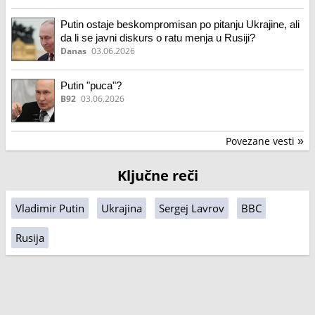
Putin ostaje beskompromisan po pitanju Ukrajine, ali
da li se javni diskurs o ratu menja u Rusiji?
Danas
03.06.2026
Putin "puca"?
B92
03.06.2026
Povezane vesti
»
Ključne reči
Vladimir Putin
Ukrajina
Sergej Lavrov
BBC
Rusija