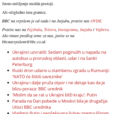
Javno mišljenje možda postoji.
Ali očigledno ima granice.
BBC na srpskom je od sada i na Jutjubu, pratite nas
OVDE.
Pratite nas na
Fejsbuku
,
Tviteru
,
Instagramu
,
Jutjubu
i
Vajberu
.
Ako imate predlog teme za nas, javite se na
bbcnasrpskom@bbc.co.uk
Ukrajinci uzvratili: Sedam poginulih u napadu na
autobus u proruskoj oblasti, udar i na Sankt
Peterburg
Ruski dron udario u stambenu zgradu u Rumuniji:
'NATO će štititi saveznike'
Ukrajina i dalje pruža otpor i ne deluje kao da je
blizu poraza: BBC urednik
'Mislim da se rat u Ukrajini bliži kraju': Putin
Parada na Dan pobede u Moskvi bila je drugačija:
Utisci BBC urednika
Vladimir Putin i neočekivana ljubav prema ličnom