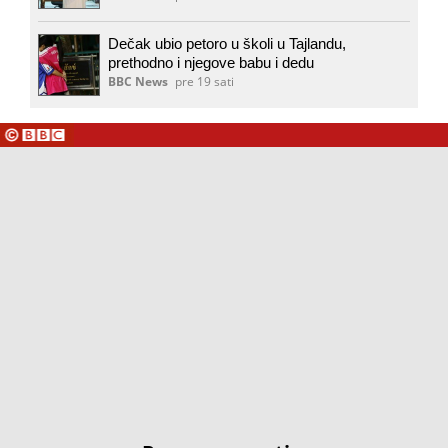
Dečak ubio petoro u školi u Tajlandu,
prethodno i njegove babu i dedu
BBC News
pre 19 sati