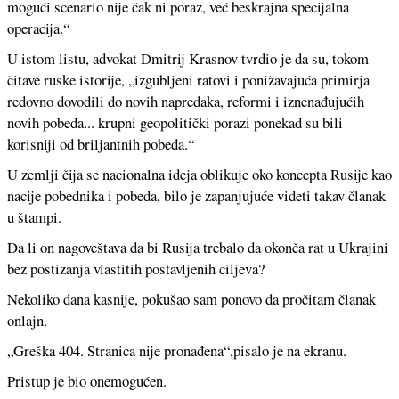
mogući scenario nije čak ni poraz, već beskrajna specijalna
operacija.“
U istom listu, advokat Dmitrij Krasnov tvrdio je da su, tokom
čitave ruske istorije, „izgubljeni ratovi i ponižavajuća primirja
redovno dovodili do novih napredaka, reformi i iznenađujućih
novih pobeda... krupni geopolitički porazi ponekad su bili
korisniji od briljantnih pobeda.“
U zemlji čija se nacionalna ideja oblikuje oko koncepta Rusije kao
nacije pobednika i pobeda, bilo je zapanjujuće videti takav članak
u štampi.
Da li on nagoveštava da bi Rusija trebalo da okonča rat u Ukrajini
bez postizanja vlastitih postavljenih ciljeva?
Nekoliko dana kasnije, pokušao sam ponovo da pročitam članak
onlajn.
„Greška 404. Stranica nije pronađena“,pisalo je na ekranu.
Pristup je bio onemogućen.