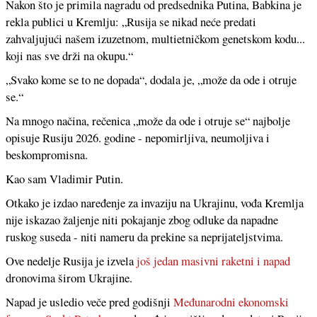
Nakon što je primila nagradu od predsednika Putina, Babkina je
rekla publici u Kremlju: „Rusija se nikad neće predati
zahvaljujući našem izuzetnom, multietničkom genetskom kodu...
koji nas sve drži na okupu.“
„Svako kome se to ne dopada“, dodala je, „može da ode i otruje
se.“
Na mnogo načina, rečenica „može da ode i otruje se“ najbolje
opisuje Rusiju 2026. godine - nepomirljiva, neumoljiva i
beskompromisna.
Kao sam Vladimir Putin.
Otkako je izdao naređenje za invaziju na Ukrajinu, vođa Kremlja
nije iskazao žaljenje niti pokajanje zbog odluke da napadne
ruskog suseda - niti nameru da prekine sa neprijateljstvima.
Ove nedelje Rusija je izvela
još jedan masivni raketni i napad
dronovima širom Ukrajine.
Napad je usledio veče pred godišnji
Međunarodni ekonomski