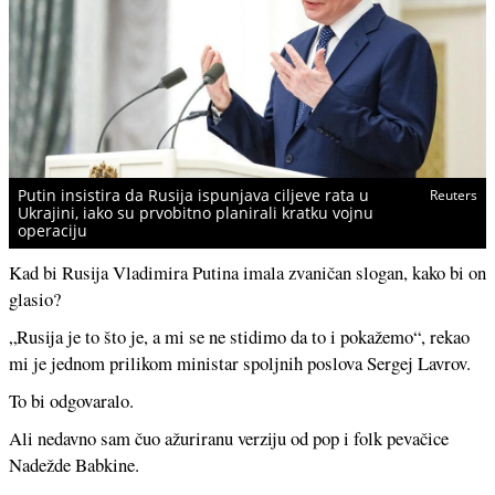
Putin insistira da Rusija ispunjava ciljeve rata u
Reuters
Ukrajini, iako su prvobitno planirali kratku vojnu
operaciju
Kad bi Rusija Vladimira Putina imala zvaničan slogan, kako bi on
glasio?
„Rusija je to što je, a mi se ne stidimo da to i pokažemo“, rekao
mi je jednom prilikom ministar spoljnih poslova Sergej Lavrov.
To bi odgovaralo.
Ali nedavno sam čuo ažuriranu verziju od pop i folk pevačice
Nadežde Babkine.