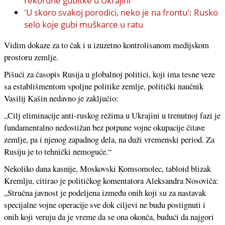
rekordne gubitke u Ukrajini
'U skoro svakoj porodici, neko je na frontu': Rusko
selo koje gubi muškarce u ratu
Vidim dokaze za to čak i u izuzetno kontrolisanom medijskom
prostoru zemlje.
Pišući za časopis Rusija u globalnoj politici, koji ima tesne veze
sa establišmentom spoljne politike zemlje, politički naučnik
Vasilij Kašin nedavno je zaključio:
„Cilj eliminacije anti-ruskog režima u Ukrajini u trenutnoj fazi je
fundamentalno nedostižan bez potpune vojne okupacije čitave
zemlje, pa i njenog zapadnog dela, na duži vremenski period. Za
Rusiju je to tehnički nemoguće.“
Nekoliko dana kasnije, Moskovski Komsomolec, tabloid blizak
Kremlju, citirao je političkog komentatora Aleksandra Nosoviča:
„Stručna javnost je podeljena između onih koji su za nastavak
specijalne vojne operacije sve dok ciljevi ne budu postignuti i
onih koji veruju da je vreme da se ona okonča, budući da najgori