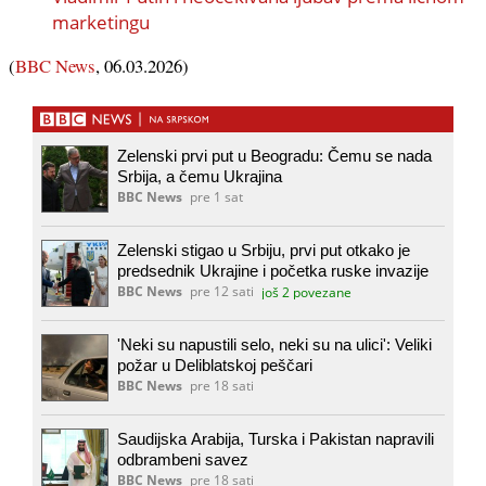
marketingu
(
BBC News
, 06.03.2026)
Zelenski prvi put u Beogradu: Čemu se nada
Srbija, a čemu Ukrajina
BBC News
pre 1 sat
Zelenski stigao u Srbiju, prvi put otkako je
predsednik Ukrajine i početka ruske invazije
BBC News
pre 12 sati
još 2 povezane
'Neki su napustili selo, neki su na ulici': Veliki
požar u Deliblatskoj peščari
BBC News
pre 18 sati
Saudijska Arabija, Turska i Pakistan napravili
odbrambeni savez
BBC News
pre 18 sati