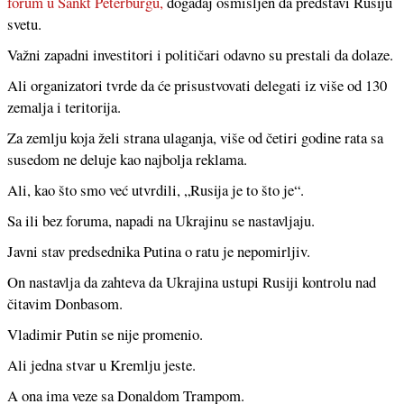
forum u Sankt Peterburgu,
događaj osmišljen da predstavi Rusiju
svetu.
Važni zapadni investitori i političari odavno su prestali da dolaze.
Ali organizatori tvrde da će prisustvovati delegati iz više od 130
zemalja i teritorija.
Za zemlju koja želi strana ulaganja, više od četiri godine rata sa
susedom ne deluje kao najbolja reklama.
Ali, kao što smo već utvrdili, „Rusija je to što je“.
Sa ili bez foruma, napadi na Ukrajinu se nastavljaju.
Javni stav predsednika Putina o ratu je nepomirljiv.
On nastavlja da zahteva da Ukrajina ustupi Rusiji kontrolu nad
čitavim Donbasom.
Vladimir Putin se nije promenio.
Ali jedna stvar u Kremlju jeste.
A ona ima veze sa Donaldom Trampom.