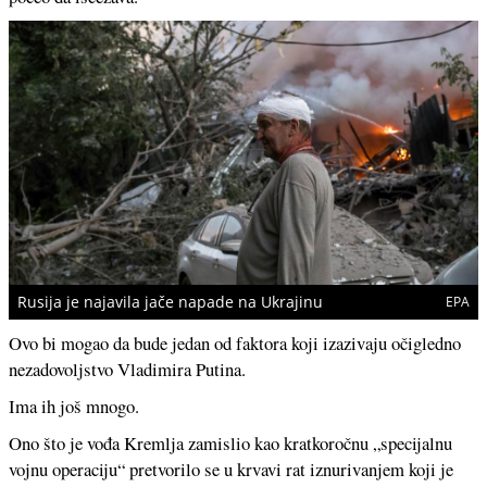
Rusija je najavila jače napade na Ukrajinu
EPA
Ovo bi mogao da bude jedan od faktora koji izazivaju očigledno
nezadovoljstvo Vladimira Putina.
Ima ih još mnogo.
Ono što je vođa Kremlja zamislio kao kratkoročnu „specijalnu
vojnu operaciju“ pretvorilo se u krvavi rat iznurivanjem koji je