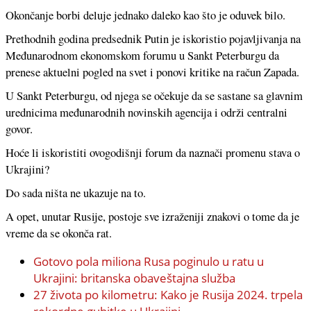
Okončanje borbi deluje jednako daleko kao što je oduvek bilo.
Prethodnih godina predsednik Putin je iskoristio pojavljivanja na
Međunarodnom ekonomskom forumu u Sankt Peterburgu da
prenese aktuelni pogled na svet i ponovi kritike na račun Zapada.
U Sankt Peterburgu, od njega se očekuje da se sastane sa glavnim
urednicima međunarodnih novinskih agencija i održi centralni
govor.
Hoće li iskoristiti ovogodišnji forum da naznači promenu stava o
Ukrajini?
Do sada ništa ne ukazuje na to.
A opet, unutar Rusije, postoje sve izraženiji znakovi o tome da je
vreme da se okonča rat.
Gotovo pola miliona Rusa poginulo u ratu u
Ukrajini: britanska obaveštajna služba
27 života po kilometru: Kako je Rusija 2024. trpela