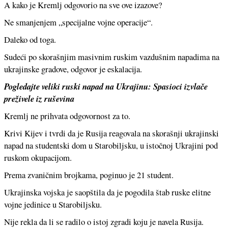
A kako je Kremlj odgovorio na sve ove izazove?
Ne smanjenjem „specijalne vojne operacije“.
Daleko od toga.
Sudeći po skorašnjim masivnim ruskim vazdušnim napadima na
ukrajinske gradove, odgovor je eskalacija.
Pogledajte veliki ruski napad na Ukrajinu: Spasioci izvlače
preživele iz ruševina
Kremlj ne prihvata odgovornost za to.
Krivi Kijev i tvrdi da je Rusija reagovala na skorašnji ukrajinski
napad na studentski dom u Starobiljsku, u istočnoj Ukrajini pod
ruskom okupacijom.
Prema zvaničnim brojkama, poginuo je 21 student.
Ukrajinska vojska je saopštila da je pogodila štab ruske elitne
vojne jedinice u Starobiljsku.
Nije rekla da li se radilo o istoj zgradi koju je navela Rusija.