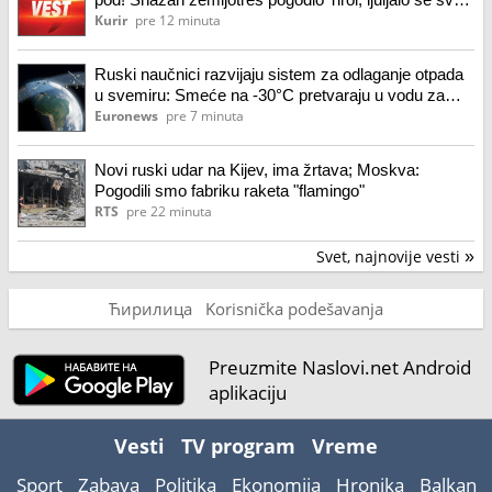
do Insbruka i Tuksa! Građani preplašeni!
Kurir
pre 12 minuta
Ruski naučnici razvijaju sistem za odlaganje otpada
u svemiru: Smeće na -30°C pretvaraju u vodu za
biljke
Euronews
pre 7 minuta
Novi ruski udar na Kijev, ima žrtava; Moskva:
Pogodili smo fabriku raketa "flamingo"
RTS
pre 22 minuta
Svet, najnovije vesti
»
Ћирилица
Korisnička podešavanja
Preuzmite Naslovi.net Android
aplikaciju
Vesti
TV program
Vreme
Sport
Zabava
Politika
Ekonomija
Hronika
Balkan