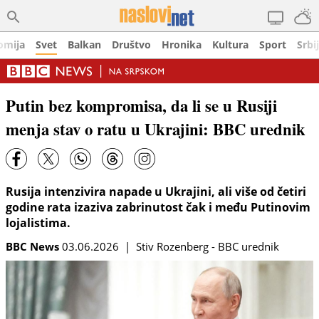
omija
Svet
Balkan
Društvo
Hronika
Kultura
Sport
Srbi
Putin bez kompromisa, da li se u Rusiji
menja stav o ratu u Ukrajini: BBC urednik
Rusija intenzivira napade u Ukrajini, ali više od četiri
godine rata izaziva zabrinutost čak i među Putinovim
lojalistima.
BBC News
03.06.2026 | Stiv Rozenberg - BBC urednik