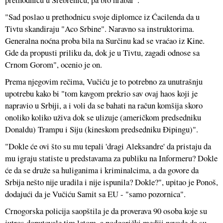
"Sad poslao u prethodnicu svoje diplomce iz Ćacilenda da u
Tivtu skandiraju "Aco Srbine". Naravno sa instruktorima.
Generalna noćna proba bila na Surčinu kad se vraćao iz Kine.
Gde da propusti priliku da, dok je u Tivtu, zagadi odnose sa
Crnom Gorom", ocenio je on.
Prema njegovim rečima, Vučiću je to potrebno za unutrašnju
upotrebu kako bi "tom kavgom prekrio sav ovaj haos koji je
napravio u Srbiji, a i voli da se bahati na račun komšija skoro
onoliko koliko uživa dok se ulizuje (američkom predsedniku
Donaldu) Trampu i Siju (kineskom predsedniku Đipingu)".
"Dokle će ovi što su mu tepali 'dragi Aleksandre' da pristaju da
mu igraju statiste u predstavama za publiku na Informeru? Dokle
će da se druže sa huliganima i kriminalcima, a da govore da
Srbija nešto nije uradila i nije ispunila? Dokle?", upitao je Ponoš,
dodajući da je Vučiću Samit sa EU - "samo pozornica".
Crnogorska policija saopštila je da proverava 90 osoba koje su
jutros doputovale tim letom, a podgorički mediji navode da su