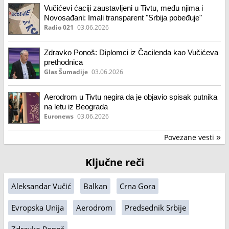
Vučićevi ćaciji zaustavljeni u Tivtu, među njima i
Novosađani: Imali transparent "Srbija pobeđuje"
Radio 021
03.06.2026
Zdravko Ponoš: Diplomci iz Čacilenda kao Vučićeva
prethodnica
Glas Šumadije
03.06.2026
Aerodrom u Tivtu negira da je objavio spisak putnika
na letu iz Beograda
Euronews
03.06.2026
Povezane vesti
»
Ključne reči
Aleksandar Vučić
Balkan
Crna Gora
Evropska Unija
Aerodrom
Predsednik Srbije