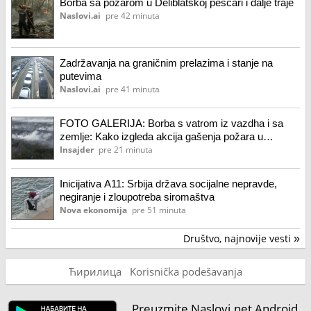
Borba sa požarom u Deliblatskoj peščari i dalje traje
Naslovi.ai
pre 42 minuta
Zadržavanja na graničnim prelazima i stanje na
putevima
Naslovi.ai
pre 41 minuta
FOTO GALERIJA: Borba s vatrom iz vazdha i sa
zemlje: Kako izgleda akcija gašenja požara u
Deliblatskoj peščari
Insajder
pre 21 minuta
Inicijativa A11: Srbija država socijalne nepravde,
negiranje i zloupotreba siromaštva
Nova ekonomija
pre 51 minuta
Društvo, najnovije vesti
»
Ћирилица
Korisnička podešavanja
Preuzmite Naslovi.net Android