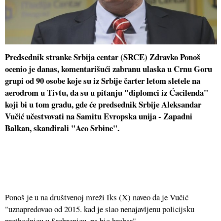
Predsednik stranke Srbija centar (SRCE) Zdravko Ponoš
ocenio je danas, komentarišući zabranu ulaska u Crnu Goru
grupi od 90 osobe koje su iz Srbije čarter letom sletele na
aerodrom u Tivtu, da su u pitanju "diplomci iz Ćacilenda"
koji bi u tom gradu, gde će predsednik Srbije Aleksandar
Vučić učestvovati na Samitu Evropska unija - Zapadni
Balkan, skandirali "Aco Srbine".
Ponoš je u na društvenoj mreži Iks (X) naveo da je Vučić
"uznapredovao od 2015. kad je slao nenajavljenu policijsku
prethodnicu u Srebrenicu, pa bio hrabar".