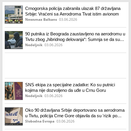
Crnogorska policija zabranila ulazak 87 državljana
Srbije: Vraćeni sa Aerodroma Tivat istim avionom
Newsmax Balkans
03.06.2026
90 putnika iz Beograda zaustavljeno na aerodromu u
Tivtu zbog „hibridnog delovanja“: Sumnja se da su
„neformalno obezbeđenje Vučića“
Nedeljnik
03.06.2026
SNS ekipa za specijalne zadatke: Ko su putnici
kojima nije dozvoljeno da uđe u Crnu Goru
Nedeljnik
03.06.2026
Oko 90 državljana Srbije deportovano sa aerodroma
u Tivtu, policija Crne Gore objavila da su 'rizik po
bezbednost'
Slobodna Evropa
03.06.2026