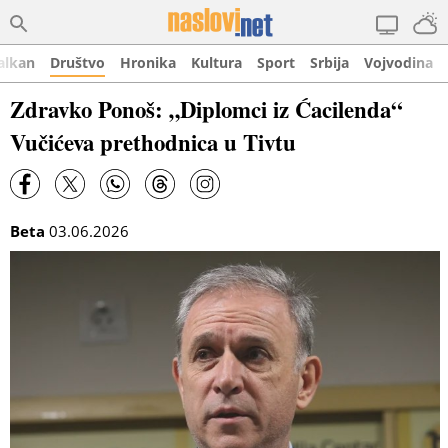
alkan
Društvo
Hronika
Kultura
Sport
Srbija
Vojvodina
Zdravko Ponoš: „Diplomci iz Ćacilenda“
Vučićeva prethodnica u Tivtu
Beta
03.06.2026