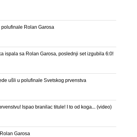
 u polufinale Rolan Garosa
 ispala sa Rolan Garosa, poslednji set izgubila 6:0!
bede ušli u polufinale Svetskog prvenstva
nstvu! Ispao branilac titule! I to od koga... (video)
u Rolan Garosa