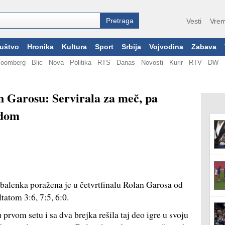
Vesti
Vrem
uštvo
Hronika
Kultura
Sport
Srbija
Vojvodina
Zabava
loomberg
Blic
Nova
Politika
RTS
Danas
Novosti
Kurir
RTV
DW
n Garosu: Servirala za meč, pa
edom
abalenka poražena je u četvrtfinalu Rolan Garosa od
tatom 3:6, 7:5, 6:0.
prvom setu i sa dva brejka rešila taj deo igre u svoju