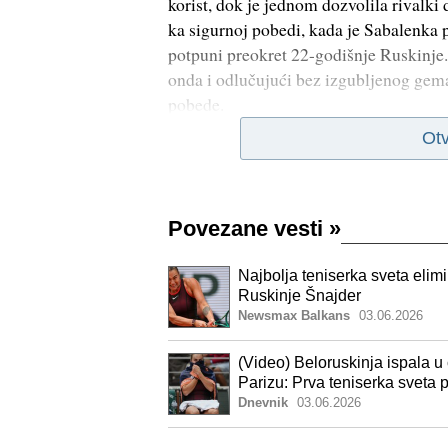
korist, dok je jednom dozvolila rivalki 
ka sigurnoj pobedi, kada je Sabalenka pr
potpuni preokret 22-godišnje Ruskinje. Š
onda i odlučujući bez izgubljenog gema
pobede.
Otv
Povezane vesti
»
Najbolja teniserka sveta eli
Ruskinje Šnajder
Newsmax Balkans
03.06.2026
(Video) Beloruskinja ispala u
Parizu: Prva teniserka sveta p
Dnevnik
03.06.2026