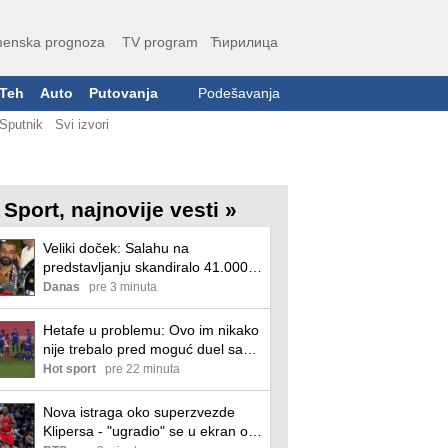
enska prognoza
TV program
Ћирилица
Teh
Auto
Putovanja
Podešavanja
Sputnik
Svi izvori
Sport, najnovije vesti »
Veliki doček: Salahu na
predstavljanju skandiralo 41.000
navijača (VIDEO)
Danas
pre 3 minuta
Hetafe u problemu: Ovo im nikako
nije trebalo pred moguć duel sa
Partizanom!
Hot sport
pre 22 minuta
Nova istraga oko superzvezde
Klipersa - "ugradio" se u ekran od