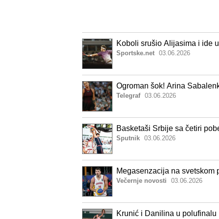
Koboli srušio Alijasima i ide
Sportske.net
03.06.2026
Ogroman šok! Arina Sabalenka
Telegraf
03.06.2026
Basketaši Srbije sa četiri po
Sputnik
03.06.2026
Megasenzacija na svetskom prve
Večernje novosti
03.06.2026
Krunić i Danilina u polufinal