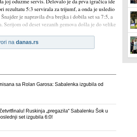
da joj oduzme servis. Delovalo je da prva igračica ide
i rezultatu 5:3 servirala za trijumf, a onda je usledio
najder je napravila dva brejka i dobila set sa 7:5, a
. Serijom od deset vezanih gemova došla je do velike
ori na
danas.rs
minisana sa Rolan Garosa: Sabalenka izgubila od
 četvrtfinalu! Ruskinja „pregazila“ Sabalenku Šok u
oslednji set izgubila 6:0!