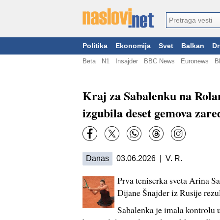
Politika
Ekonomija
Svet
Balkan
Dr
Beta
N1
Insajder
BBC News
Euronews
B
Kraj za Sabalenku na Rola
izgubila deset gemova zar
Danas
03.06.2026 | V. R.
Prva teniserka sveta Arina S
Dijane Šnajder iz Rusije rezul
Sabalenka je imala kontrolu u 