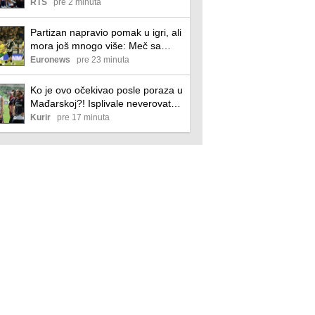
100 miliona dolara?
RTS
pre 2 minuta
Partizan napravio pomak u igri, ali
mora još mnogo više: Meč sa
Tobolom kao putokaz
Euronews
pre 23 minuta
Ko je ovo očekivao posle poraza u
Mađarskoj?! Isplivale neverovatne
informacije uoči revanša između
Kurir
pre 17 minuta
Zvezde i Hapoela!