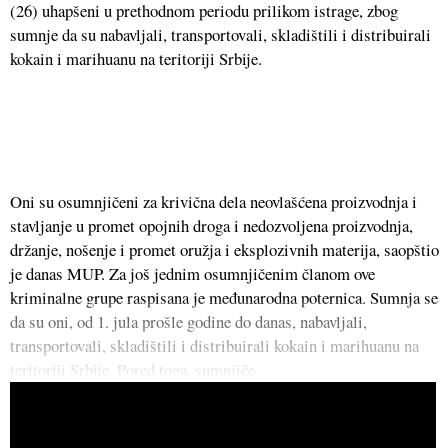
(26) uhapšeni u prethodnom periodu prilikom istrage, zbog
sumnje da su nabavljali, transportovali, skladištili i distribuirali
kokain i marihuanu na teritoriji Srbije.
Oni su osumnjičeni za krivična dela neovlašćena proizvodnja i
stavljanje u promet opojnih droga i nedozvoljena proizvodnja,
držanje, nošenje i promet oružja i eksplozivnih materija, saopštio
je danas MUP. Za još jednim osumnjičenim članom ove
kriminalne grupe raspisana je međunarodna poternica. Sumnja se
da su oni, od 1. jula prošle godine do danas, nabavljali,
transportovali, skladištili i distribuirali kokain i marihuanu na
teritoriji Srbije. Pored toga, sumnjiče