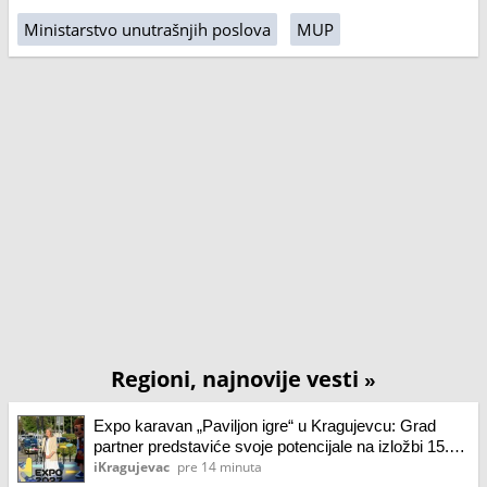
Ministarstvo unutrašnjih poslova
MUP
Regioni, najnovije vesti
»
Expo karavan „Paviljon igre“ u Kragujevcu: Grad
partner predstaviće svoje potencijale na izložbi 15.
maja naredne godine
iKragujevac
pre 14 minuta