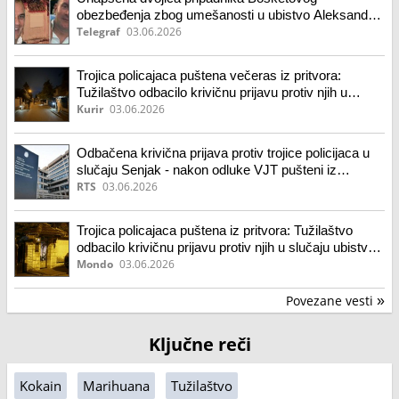
obezbeđenja zbog umešanosti u ubistvo Aleksandra
Nešovića
Telegraf
03.06.2026
Trojica policajaca puštena večeras iz pritvora:
Tužilaštvo odbacilo krivičnu prijavu protiv njih u
slučaju ubistva Baje
Kurir
03.06.2026
Odbačena krivična prijava protiv trojice policijaca u
slučaju Senjak - nakon odluke VJT pušteni iz
Centralnog zatvora
RTS
03.06.2026
Trojica policajaca puštena iz pritvora: Tužilaštvo
odbacilo krivičnu prijavu protiv njih u slučaju ubistva
Nešovića
Mondo
03.06.2026
Povezane vesti
»
Ključne reči
Kokain
Marihuana
Tužilaštvo