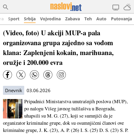
ra
Sport
Srbija
Vojvodina
Zabava
Teh
Auto
Putovanja
(Video, foto) U akciji MUP-a pala
organizovana grupa zajedno sa vođom
klana: Zaplenjeni kokain, marihuana,
oružje i 200.000 evra
Dnevnik
03.06.2026
Pripadnici Ministarstva unutrašnjih poslova (MUP),
po nalogu Višeg javnog tužilaštva u Beogradu,
uhapsili su M. G. (27), koji se sumnjiči da je
organizator kriminalne grupe, dok su osumnjičeni članovi ove
kriminalne grupe, J. K. (23), A. P. (26) I. S. (25) D. S. (23) S. P.