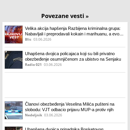
Povezane vesti
»
Velika akcija hapšenja Razbijena kriminalna grupa:
Nabavljali i preprodavali kokain i marihuanu, a evo
šta je sve policija našla kod njih (foto)
Blic
03.06.2026
Uhapšena dvojica policajaca koji su bili privatno
obezbeđenje osumnjičenom za ubistvo na Senjaku
Radio 021
03.06.2026
Članovi obezbeđenja Veselina Milića pušteni na
slobodu: VJT odbacio prijavu MUP-a protiv njih
Nedeljnik
03.06.2026
Uhapšena dvojica pripadnika Bosketovog