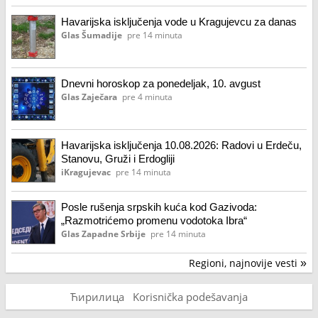
Havarijska isključenja vode u Kragujevcu za danas
Glas Šumadije
pre 14 minuta
Dnevni horoskop za ponedeljak, 10. avgust
Glas Zaječara
pre 4 minuta
Havarijska isključenja 10.08.2026: Radovi u Erdeču,
Stanovu, Gruži i Erdogliji
iKragujevac
pre 14 minuta
Posle rušenja srpskih kuća kod Gazivoda:
„Razmotrićemo promenu vodotoka Ibra“
Glas Zapadne Srbije
pre 14 minuta
Regioni, najnovije vesti
»
Ћирилица
Korisnička podešavanja