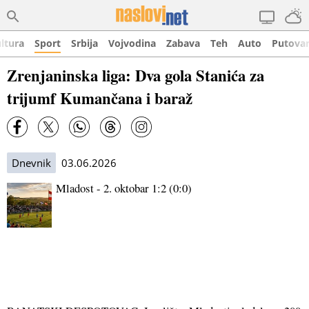
ltura
Sport
Srbija
Vojvodina
Zabava
Teh
Auto
Putova
Zrenjaninska liga: Dva gola Stanića za
trijumf Kumančana i baraž
Dnevnik
03.06.2026
Mladost - 2. oktobar 1:2 (0:0)