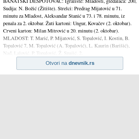
BANATSKI DESPOTOVAC: Igralište: Mladosti, gledalaca: 200,
Sudija: N. Božić (Žitište). Strelci: Predrag Mijatović u 71.
minutu za Mladost, Aleksandar Stanić u 73. i 78. minutu, iz
penala za 2. oktobar. Žuti kartoni: Ungur, Kovačev (2. oktobar).
Crveni karton: Milan Mitrović u 20. minutu (2. oktobar).
MLADOST: T. Marić, P. Mijatović, S. Topalović, I. Kostin, B.
Topalović 7, M. Topalović (A. Topalović), L. Kaurin (Barišić),
Nađ, Lalović, P. Topalović, Ž. Spajić. 2.
Otvori na
dnevnik.rs