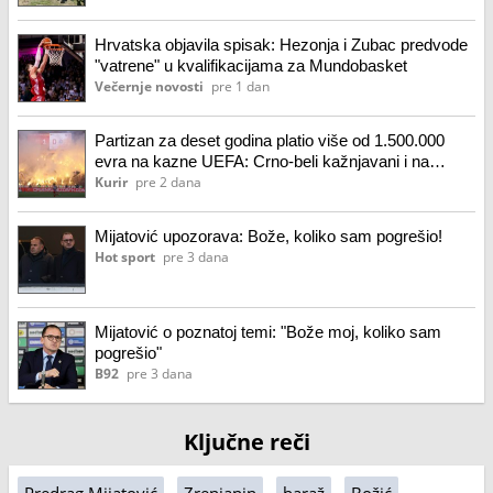
Hrvatska objavila spisak: Hezonja i Zubac predvode
"vatrene" u kvalifikacijama za Mundobasket
Večernje novosti
pre 1 dan
Partizan za deset godina platio više od 1.500.000
evra na kazne UEFA: Crno-beli kažnjavani i na
domaćoj sceni - na račun Zvezde morali da uplate
Kurir
pre 2 dana
ozbiljnu cifru!
Mijatović upozorava: Bože, koliko sam pogrešio!
Hot sport
pre 3 dana
Mijatović o poznatoj temi: "Bože moj, koliko sam
pogrešio"
B92
pre 3 dana
Ključne reči