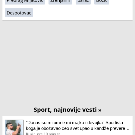
Predrag Mijatović
Zrenjanin
baraž
Božić
Despotovac
Sport, najnovije vesti
»
"Danas su mi umrle mi majka i devojka" Sportista
koga je obožavao ceo svet upao u kandže prevere
milenijuma: Njegova devojka nije ni postojala!
Kurir
pre 19 minuta