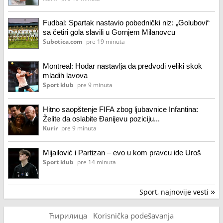
Fudbal: Spartak nastavio pobednički niz: „Golubovi“
sa četiri gola slavili u Gornjem Milanovcu
Subotica.com
pre 19 minuta
Montreal: Hodar nastavlja da predvodi veliki skok
mladih lavova
Sport klub
pre 9 minuta
Hitno saopštenje FIFA zbog ljubavnice Infantina:
Želite da oslabite Đanijevu poziciju...
Kurir
pre 9 minuta
Mijailović i Partizan – evo u kom pravcu ide Uroš
Sport klub
pre 14 minuta
Sport, najnovije vesti
»
Ћирилица
Korisnička podešavanja