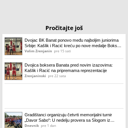
Pročitajte još
Dvojac BK Banat ponovo među najboljim juniorima
Srbije: Kašlik i Racić kreću po nove medalje Boks
klub Banat
Volim Zrenjanin
pre 15 sati
Dvojica boksera Banata pred novim izazovima:
Kašlik i Racić na pripremama reprezentacije
Zrenjaninski
pre 22 sata
Gradištanci organizuju četvrti memorijalni turnir
„Davor Sabo“: U nedelju provera sa Slogom iz
Temerina
Dnevnik
pre 1 dan