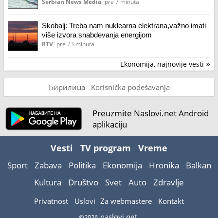
Serbian News Media
pre 7 minuta
Skobalj: Treba nam nuklearna elektrana,važno imati
više izvora snabdevanja energijom
RTV
pre 23 minuta
Ekonomija, najnovije vesti
»
Ћирилица
Korisnička podešavanja
Preuzmite Naslovi.net Android
aplikaciju
Vesti
TV program
Vreme
Sport
Zabava
Politika
Ekonomija
Hronika
Balkan
Kultura
Društvo
Svet
Auto
Zdravlje
Privatnost
Uslovi
Za webmastere
Kontakt
naslovi.net
©2026