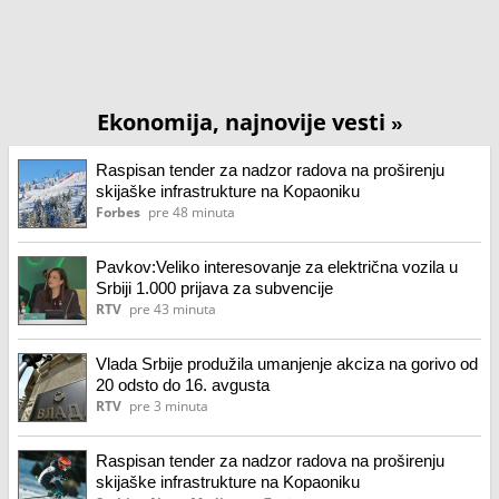
Ekonomija, najnovije vesti
»
Raspisan tender za nadzor radova na proširenju
skijaške infrastrukture na Kopaoniku
Forbes
pre 48 minuta
Pavkov:Veliko interesovanje za električna vozila u
Srbiji 1.000 prijava za subvencije
RTV
pre 43 minuta
Vlada Srbije produžila umanjenje akciza na gorivo od
20 odsto do 16. avgusta
RTV
pre 3 minuta
Raspisan tender za nadzor radova na proširenju
skijaške infrastrukture na Kopaoniku