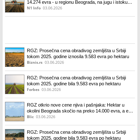
14.274 evra - u regionu Beograda, na jugu i istoku
Srbije tek trećina tog iznosa
N1 Info
03.06.2026
RGZ: Prosečna cena obradivog zemljišta u Srbiji
tokom 2025. godine iznosila 9.583 evra po hektaru
Biznis.rs
03.06.2026
RGZ: Prosečna cena obradivog zemljišta u Srbiji
tokom 2025. godine bila 9.583 evra po hektaru
Forbes
03.06.2026
RGZ otkrio nove cene njiva i pašnjaka: Hektar u
okolini Beograda skočio na preko 14.000 evra, a evo
gde je zabeležen eksplozivan rast od čak 50%
Blic
03.06.2026
RGZ: Prosečna cena obradivog zemljišta u Srbiji
tokom 2025. godine bila 9.583 evra po hektaru