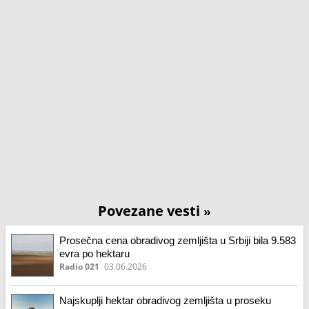
Povezane vesti
»
Prosečna cena obradivog zemljišta u Srbiji bila 9.583
evra po hektaru
Radio 021
03.06.2026
Najskuplji hektar obradivog zemljišta u proseku