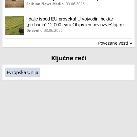
Serbian News Media
03.06.2026
I dalje ispod EU proseka! U vojvodini hektar
„prebacio“ 12.000 evra Objavljen novi izveštaj rgz-a
o cenama poljoprivrednog zemljišta Dinamična
Dnevnik
03.06.2026
kretanja na tržištu pašnjaka
Povezane vesti
»
Ključne reči
Evropska Unija