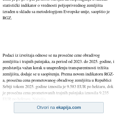
statistički indikator o vrednosti poljoprivrednog zemljišta
izrađen u skladu sa metodologijom Evropske unije, saopštio je
RGZ.
Podaci iz izveštaja odnose se na prosečne cene obradivog
zemljišta i trajnih pašnjaka, za period od 2023. do 2025. godine, i
predstavlja važan korak u unapređenju transparentnosti tržišta
zemljišta, dodaje se u saopštenju. Prema novom indikatoru RGZ-
a, prosečna cena prometovanog obradivog zemljišta u Republici
Srbiji tokom 2025. godine iznosila je 9.583 EUR po hektaru, dok
je prosečna cena prometovanih trajnih pašnjaka iznosila 9.235
EUR po hektaru. Najviša
Otvori na
ekapija.com