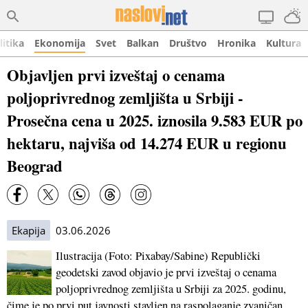
litika
Ekonomija
Svet
Balkan
Društvo
Hronika
Kultura
Objavljen prvi izveštaj o cenama
poljoprivrednog zemljišta u Srbiji -
Prosečna cena u 2025. iznosila 9.583 EUR po
hektaru, najviša od 14.274 EUR u regionu
Beograd
Ekapija
03.06.2026
Ilustracija (Foto: Pixabay/Sabine) Republički
geodetski zavod objavio je prvi izveštaj o cenama
poljoprivrednog zemljišta u Srbiji za 2025. godinu,
čime je po prvi put javnosti stavljen na raspolaganje zvaničan