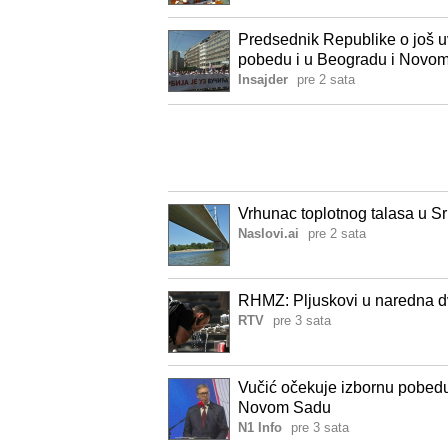
Predsednik Republike o još 
pobedu i u Beogradu i Novo
Insajder
pre 2 sata
Vrhunac toplotnog talasa u Sr
Naslovi.ai
pre 2 sata
RHMZ: Pljuskovi u naredna dva 
RTV
pre 3 sata
Vučić očekuje izbornu pobedu 
Novom Sadu
N1 Info
pre 3 sata