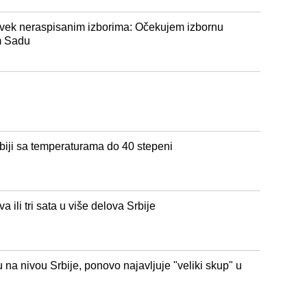
uvek neraspisanim izborima: Očekujem izbornu
m Sadu
biji sa temperaturama do 40 stepeni
ili tri sata u više delova Srbije
na nivou Srbije, ponovo najavljuje "veliki skup" u