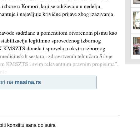
 izbore u Komori, koji se održavaju u nedelju,
antuje i najavljuje krivične prijave zbog izazivanja
avode sadržane u pomenutom otvorenom pismu kao
estabilizaciju legitimno sprovedenog izbornog
CIK KMSZTS donela i sprovela u okviru izbornog
edicinskih sestara i zdravstvenih tehničara Srbije
utom KMSZTS i svim relevantnim pravnim propisima”,
dnje
ori na
masina.rs
ti konstituisana do sutra