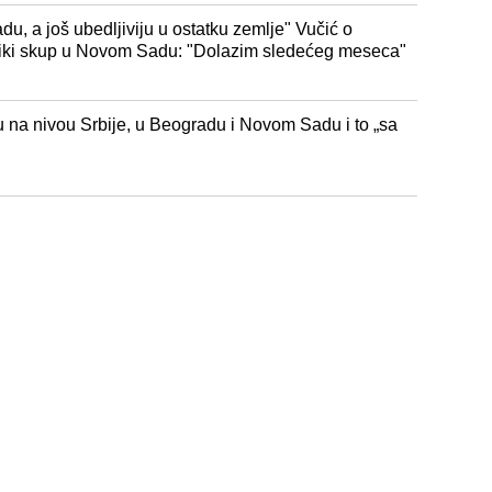
, a još ubedljiviju u ostatku zemlje" Vučić o
 veliki skup u Novom Sadu: "Dolazim sledećeg meseca"
 na nivou Srbije, u Beogradu i Novom Sadu i to „sa