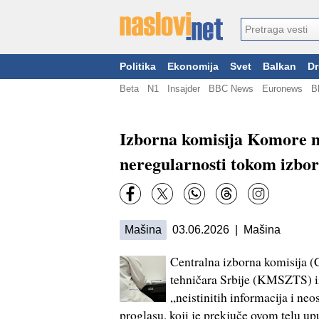
Politika
Ekonomija
Svet
Balkan
Dr
Beta
N1
Insajder
BBC News
Euronews
B
Izborna komisija Komore m
neregularnosti tokom izbor
Mašina
03.06.2026 | Mašina
Centralna izborna komisija (
tehničara Srbije (KMSZTS) iz
„neistinitih informacija i n
proglasu, koji je prekjuče ovom telu u