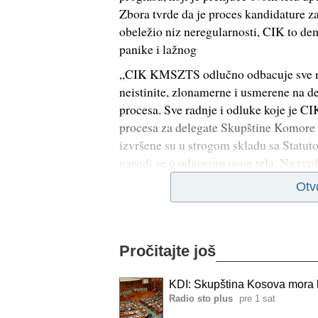
Zbora tvrde da je proces kandidature za
obeležio niz neregularnosti, CIK to dem
panike i lažnog
„CIK KMSZTS odlučno odbacuje sve n
neistinite, zlonamerne i usmerene na d
procesa. Sve radnje i odluke koje je 
procesa za delegate Skupštine Komore m
izvršene su u strogom skladu sa Stat
navodi se u odgovoru ovog tela. Na tvr
Otv
Pročitajte još
KDI: Skupština Kosova mora bi
Radio sto plus
pre 1 sat