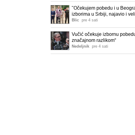
"Očekujem pobedu i u Beogradu
izborima u Srbiji, najavio i
Blic
pre 4 sati
Vučić očekuje izbornu pobedu
značajnom razlikom“
Nedeljnik
pre 4 sati