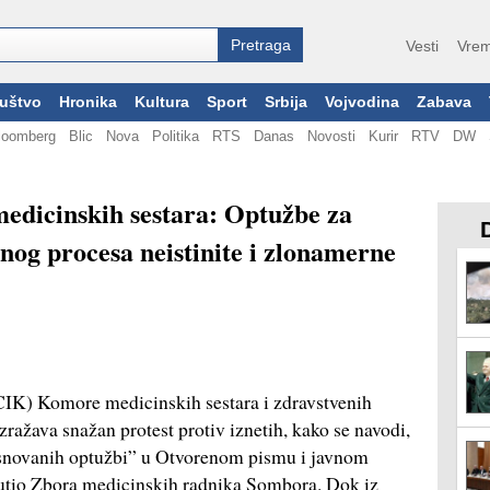
Vesti
Vrem
uštvo
Hronika
Kultura
Sport
Srbija
Vojvodina
Zabava
loomberg
Blic
Nova
Politika
RTS
Danas
Novosti
Kurir
RTV
DW
edicinskih sestara: Optužbe za
nog procesa neistinite i zlonamerne
CIK) Komore medicinskih sestara i zdravstvenih
ražava snažan protest protiv iznetih, kako se navodi,
eosnovanih optužbi” u Otvorenom pismu i javnom
putio Zbora medicinskih radnika Sombora. Dok iz