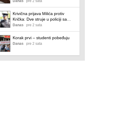
porast temperature sledeće
Danas
pre 2 sata
nedelje
Krivična prijava Milića protiv
Krička: Dve struje u policiji sa
izjednačenim ucenjivačkim
Danas
pre 2 sata
kapacitetom
Korak prvi – studenti pobeđuju
Danas
pre 2 sata