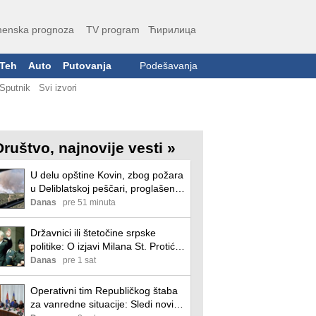
enska prognoza
TV program
Ћирилица
Teh
Auto
Putovanja
Podešavanja
Sputnik
Svi izvori
Društvo, najnovije vesti »
U delu opštine Kovin, zbog požara
u Deliblatskoj peščari, proglašena
vanredna situacija
Danas
pre 51 minuta
Državnici ili štetočine srpske
politike: O izjavi Milana St. Protića
da je Slobodan Milošević bio
Danas
pre 1 sat
državnik u odnosu na Aleksandara
Vučića
Operativni tim Republičkog štaba
za vanredne situacije: Sledi novi