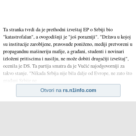
Ta stranka tvrdi da je prethodni izveštaj EP o Srbiji bio
"katastrofalan", a ovogodišnji je "još porazniji". "Država u kojoj
su institucije zarobljene, pravosuđe poniženo, mediji pretvoreni u
propagandnu mašineriju mafije, a građani, studenti i novinari
izloženi pritiscima i nasilju, ne može dobiti drugačiji izveštaj",
ocenila je DS. Ta partija smatra da je Vučić najodgovorniji za
takvo stanje. "Nikada Srbija nije bila dalje od Evrope, ne zato što
građani Srbije ne
Otvori na
rs.n1info.com