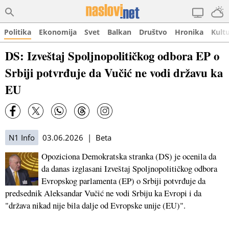
Politika
Ekonomija
Svet
Balkan
Društvo
Hronika
Kult
DS: Izveštaj Spoljnopolitičkog odbora EP o
Srbiji potvrđuje da Vučić ne vodi državu ka
EU
N1 Info
03.06.2026 | Beta
Opoziciona Demokratska stranka (DS) je ocenila da
da danas izglasani Izveštaj Spoljnopolitičkog odbora
Evropskog parlamenta (EP) o Srbiji potvrđuje da
predsednik Aleksandar Vučić ne vodi Srbiju ka Evropi i da
"država nikad nije bila dalje od Evropske unije (EU)".