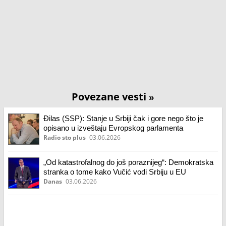
Povezane vesti
»
Đilas (SSP): Stanje u Srbiji čak i gore nego što je
opisano u izveštaju Evropskog parlamenta
Radio sto plus
03.06.2026
„Od katastrofalnog do još poraznijeg“: Demokratska
stranka o tome kako Vučić vodi Srbiju u EU
Danas
03.06.2026