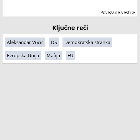
Povezane vesti
»
Ključne reči
Aleksandar Vučić
DS
Demokratska stranka
Evropska Unija
Mafija
EU