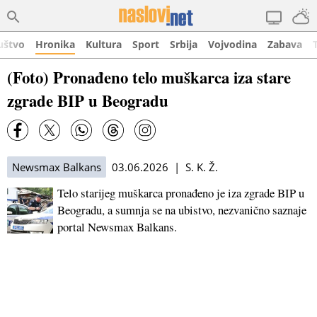
uštvo
Hronika
Kultura
Sport
Srbija
Vojvodina
Zabava
(Foto) Pronađeno telo muškarca iza stare
zgrade BIP u Beogradu
Newsmax Balkans
03.06.2026 | S. K. Ž.
Telo starijeg muškarca pronađeno je iza zgrade BIP u
Beogradu, a sumnja se na ubistvo, nezvanično saznaje
portal Newsmax Balkans.