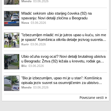
centru Beograda (video)
Mondo
03.06.2026
Mladić sekirom ubio starijeg čoveka (92) na
spavanju: Novi detalji zločina u Beogradu
Nova
03.06.2026
"Izbezumljen mladić mi je jutros upao u kuću, sin me
je spasio" Komšinica otkrila detalje jezivog susreta
sa osumnjičenim za ubistvo starca: Možda bi i
Kurir
03.06.2026
mene!
Ubio očuha svog oca!? Novi detalji brutalnog ubistva
u Beogradu: Žrtva (92) ležala u krevetu, rođak ga
udario sekirom u glavu
Blic
03.06.2026
"Bio je izbezumljen, upao mi je u stan": Komšinica
opisala jeziv susret sa osumnjičenim za ubistvo
sekirom
Mondo
03.06.2026
Povezane vesti
»