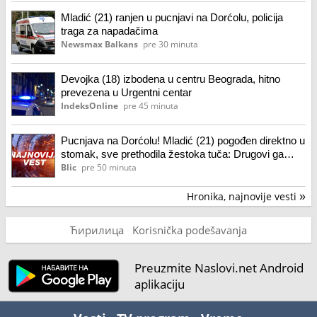
Mladić (21) ranjen u pucnjavi na Dorćolu, policija
traga za napadačima
Newsmax Balkans
pre 30 minuta
Devojka (18) izbodena u centru Beograda, hitno
prevezena u Urgentni centar
IndeksOnline
pre 45 minuta
Pucnjava na Dorćolu! Mladić (21) pogođen direktno u
stomak, sve prethodila žestoka tuča: Drugovi ga
dovezli u Urgentni, policija češlja snimke sa kamera
Blic
pre 50 minuta
Hronika, najnovije vesti
»
Ћирилица
Korisnička podešavanja
Preuzmite Naslovi.net Android
aplikaciju