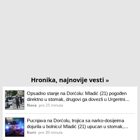
Hronika, najnovije vesti
»
Opsadno stanje na Dorćolu: Mladić (21) pogođen
direktno u stomak, drugovi ga dovezli u Urgentni
centar
Nova
pre 25 minuta
Pucnjava na Dorćolu, trojica sa narko-dosijeima
dojurila u bolnicu! Mladić (21) upucan u stomak,
policija pronašla čauru i metak
Kurir
pre 30 minuta