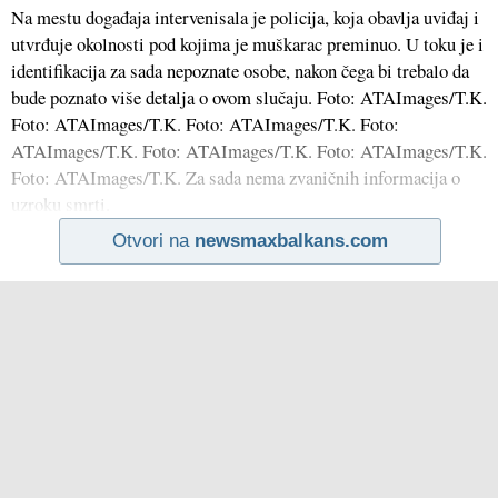
Na mestu događaja intervenisala je policija, koja obavlja uviđaj i
utvrđuje okolnosti pod kojima je muškarac preminuo. U toku je i
identifikacija za sada nepoznate osobe, nakon čega bi trebalo da
bude poznato više detalja o ovom slučaju. Foto: ATAImages/T.K.
Foto: ATAImages/T.K. Foto: ATAImages/T.K. Foto:
ATAImages/T.K. Foto: ATAImages/T.K. Foto: ATAImages/T.K.
Foto: ATAImages/T.K. Za sada nema zvaničnih informacija o
uzroku smrti.
Otvori na
newsmaxbalkans.com