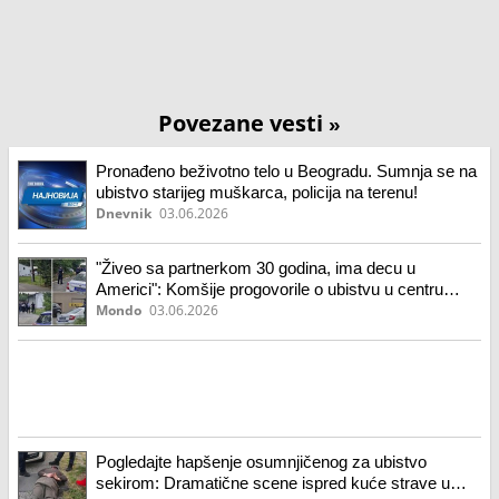
Povezane vesti
»
Pronađeno beživotno telo u Beogradu. Sumnja se na
ubistvo starijeg muškarca, policija na terenu!
Dnevnik
03.06.2026
"Živeo sa partnerkom 30 godina, ima decu u
Americi": Komšije progovorile o ubistvu u centru
Beograda (foto)
Mondo
03.06.2026
Pogledajte hapšenje osumnjičenog za ubistvo
sekirom: Dramatične scene ispred kuće strave u