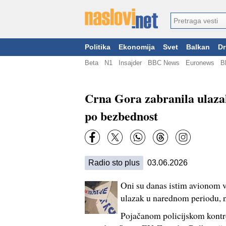
Politika
Ekonomija
Svet
Balkan
Dr
Beta
N1
Insajder
BBC News
Euronews
B
Crna Gora zabranila ulazak 
po bezbednost
Radio sto plus
03.06.2026
Oni su danas istim avionom vr
ulazak u narednom periodu, n
Pojačanom policijskom kontro