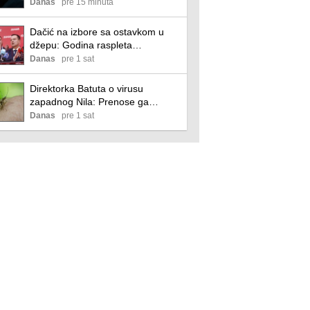
tehniku koja traje svega 10 minuta
Danas
pre 15 minuta
Dačić na izbore sa ostavkom u
džepu: Godina raspleta
Socijalističke partije Srbije
Danas
pre 1 sat
Direktorka Batuta o virusu
zapadnog Nila: Prenose ga
komarci Culex, od juna do kraja
Danas
pre 1 sat
septembra