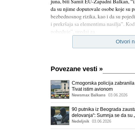
juna, biti Samit EU-Zapadni Balkan, “iz
da su njime doputovale osobe koje su 
bezbednosnog rizika, kao i da su pojedi
i prekršaja sa elementima nasilja”. Kod 
pobeđuje”, uređaj za
Otvori 
Povezane vesti
»
Crnogorska policija zabranila
Tivat istim avionom
Newsmax Balkans
03.06.2026
90 putnika iz Beograda zaust
delovanja“: Sumnja se da su
Nedeljnik
03.06.2026