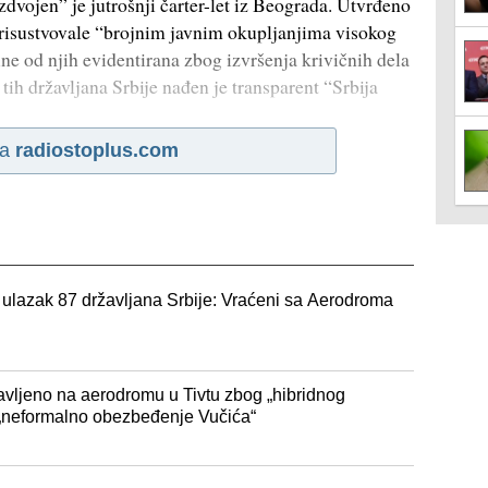
dvojen” je jutrošnji čarter-let iz Beograda. Utvrđeno
prisustvovale “brojnim javnim okupljanjima visokog
ne od njih evidentirana zbog izvršenja krivičnih dela
tih državljana Srbije nađen je transparent “Srbija
na
radiostoplus.com
 ulazak 87 državljana Srbije: Vraćeni sa Aerodroma
avljeno na aerodromu u Tivtu zbog „hibridnog
 „neformalno obezbeđenje Vučića“