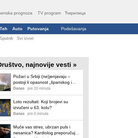
enska prognoza
TV program
Ћирилица
Teh
Auto
Putovanja
Podešavanja
Sputnik
Svi izvori
Društvo, najnovije vesti »
Požari u Srbiji (ne)jenjavaju –
postoji li opasnost „španskog i
francuskog scenarija“?
Danas
pre 20 minuta
Loto rezultati: Koji brojevi su
izvučeni u 63. kolu?
Danas
pre 0 minuta
Muče vas stres, ubrzan puls i
nesanica? Kardiolog preporučuje