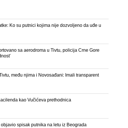
ke: Ko su putnici kojima nije dozvoljeno da uđe u
ortovano sa aerodroma u Tivtu, policija Crne Gore
dnost'
 Tivtu, među njima i Novosađani: Imali transparent
Čacilenda kao Vučićeva prethodnica
 objavio spisak putnika na letu iz Beograda