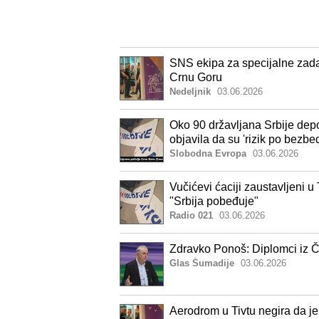
SNS ekipa za specijalne zadat
Crnu Goru
Nedeljnik
03.06.2026
Oko 90 državljana Srbije dep
objavila da su 'rizik po bezbe
Slobodna Evropa
03.06.2026
Vučićevi ćaciji zaustavljeni u
"Srbija pobeđuje"
Radio 021
03.06.2026
Zdravko Ponoš: Diplomci iz 
Glas Šumadije
03.06.2026
Aerodrom u Tivtu negira da je