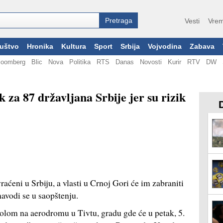
Vesti
Vrem
uštvo
Hronika
Kultura
Sport
Srbija
Vojvodina
Zabava
loomberg
Blic
Nova
Politika
RTS
Danas
Novosti
Kurir
RTV
DW
za 87 državljana Srbije jer su rizik
aćeni u Srbiju, a vlasti u Crnoj Gori će im zabraniti
avodi se u saopštenju.
lom na aerodromu u Tivtu, gradu gde će u petak, 5.