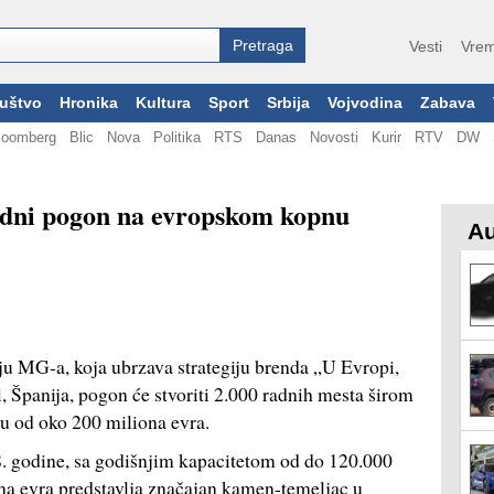
Vesti
Vrem
uštvo
Hronika
Kultura
Sport
Srbija
Vojvodina
Zabava
loomberg
Blic
Nova
Politika
RTS
Danas
Novosti
Kurir
RTV
DW
odni pogon na evropskom kopnu
Au
oju MG-a, koja ubrzava strategiju brenda „U Evropi,
, Španija, pogon će stvoriti 2.000 radnih mesta širom
iju od oko 200 miliona evra.
8. godine, sa godišnjim kapacitetom od do 120.000
ona evra predstavlja značajan kamen-temeljac u