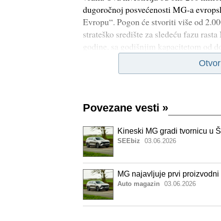
dugoročnoj posvećenosti MG-a evropsko
Evropu“. Pogon će stvoriti više od 2.0
strateško središte za sledeću fazu rast
godine, sa godišnjim kapacitetom od d
Otvor
Povezane vesti
»
Kineski MG gradi tvornicu u Š
SEEbiz
03.06.2026
MG najavljuje prvi proizvodni
Auto magazin
03.06.2026