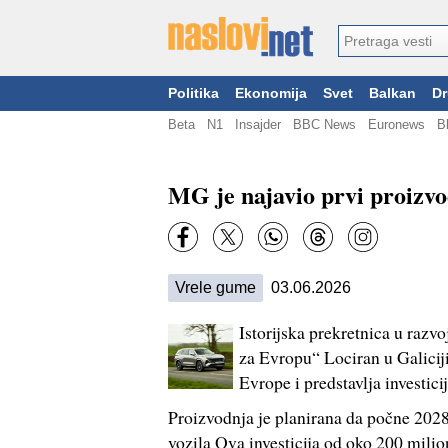
Politika
Ekonomija
Svet
Balkan
Dr
Beta
N1
Insajder
BBC News
Euronews
B
MG je najavio prvi proizv
Vrele gume
03.06.2026
Istorijska prekretnica u razv
za Evropu“ Lociran u Galiciji
Evrope i predstavlja investic
Proizvodnja je planirana da počne 202
vozila Ova investicija od oko 200 mili