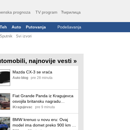
enska prognoza
TV program
Ћирилица
Teh
Auto
Putovanja
Podešavanja
Sputnik
Svi izvori
tomobili, najnovije vesti »
Mazda CX-3 se vraća
Auto blog
pre 28 minuta
Fiat Grande Panda iz Kragujevca
osvojila britansku nagradu
„Povratak godine“
iKragujevac
pre 9 minuta
BMW krenuo u novu eru: Ovaj
model ima domet preko 900 km i