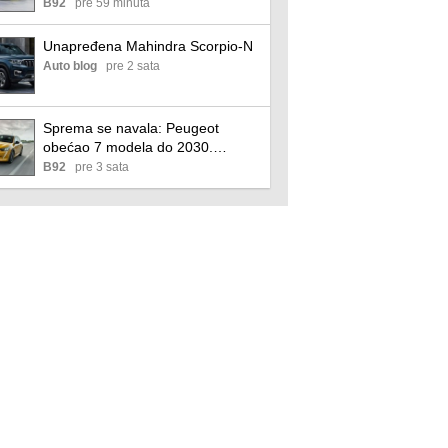
ozbiljno preti Tesli FOTO
B92
pre 59 minuta
Unapređena Mahindra Scorpio-N
Auto blog
pre 2 sata
Sprema se navala: Peugeot
obećao 7 modela do 2030.
godine!
B92
pre 3 sata