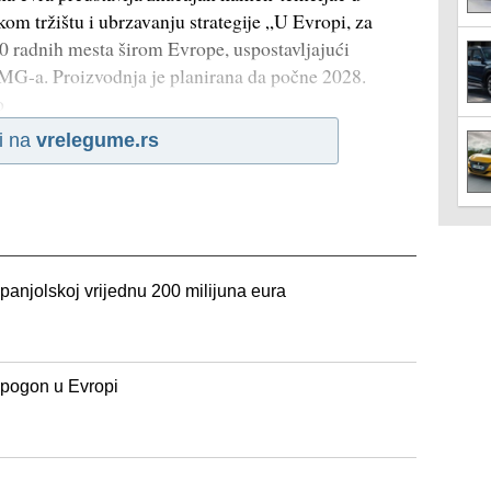
m tržištu i ubrzavanju strategije „U Evropi, za
00 radnih mesta širom Evrope, uspostavljajući
a MG-a. Proizvodnja je planirana da počne 2028.
o
i na
vrelegume.rs
panjolskoj vrijednu 200 milijuna eura
 pogon u Evropi