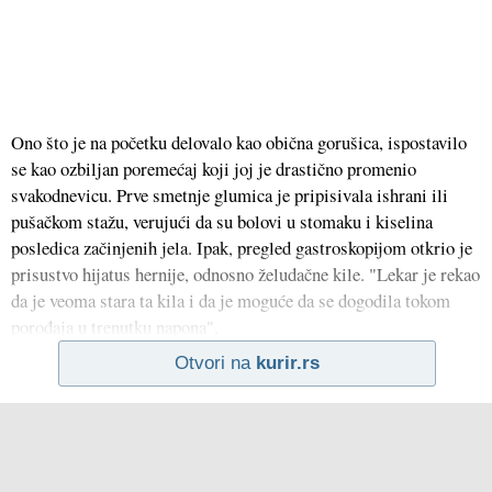
Ono što je na početku delovalo kao obična gorušica, ispostavilo
se kao ozbiljan poremećaj koji joj je drastično promenio
svakodnevicu. Prve smetnje glumica je pripisivala ishrani ili
pušačkom stažu, verujući da su bolovi u stomaku i kiselina
posledica začinjenih jela. Ipak, pregled gastroskopijom otkrio je
prisustvo hijatus hernije, odnosno želudačne kile. "Lekar je rekao
da je veoma stara ta kila i da je moguće da se dogodila tokom
porođaja u trenutku napona",
Otvori na
kurir.rs