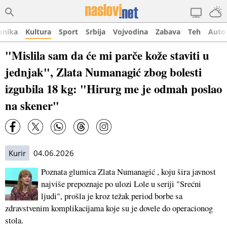
onika
Kultura
Sport
Srbija
Vojvodina
Zabava
Teh
Auto
"Mislila sam da će mi parče kože staviti u
jednjak", Zlata Numanagić zbog bolesti
izgubila 18 kg: "Hirurg me je odmah poslao
na skener"
Kurir
04.06.2026
Poznata glumica Zlata Numanagić , koju šira javnost
najviše prepoznaje po ulozi Lole u seriji "Srećni
ljudi", prošla je kroz težak period borbe sa
zdravstvenim komplikacijama koje su je dovele do operacionog
stola.