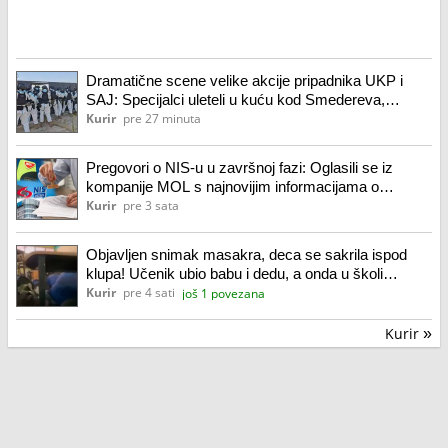
Dramatične scene velike akcije pripadnika UKP i
SAJ: Specijalci uleteli u kuću kod Smedereva,
pogledajte šta su sve pronašli unutra (foto, video)
Kurir
pre 27 minuta
Pregovori o NIS-u u završnoj fazi: Oglasili se iz
kompanije MOL s najnovijim informacijama o
razgovoru s ruskim vlasnicima
Kurir
pre 3 sata
Objavljen snimak masakra, deca se sakrila ispod
klupa! Učenik ubio babu i dedu, a onda u školi
nastavio krvavi pir, pucao na nastavnike i đake!
Kurir
pre 4 sati
još 1 povezana
(foto/video)
Kurir
»