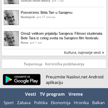
Serbian News Media
pre 1 sat
Posvećeno: Béla Tarr u Sarajevu
Nedeljnik
pre 57 minuta
Omaž velikom prijatelju Sarajeva: Filmovi studenata
Bele Tara iz celog sveta na Sarajevo film festivalu
Nova
pre 1 sat
Kultura, najnovije vesti
»
Ћирилица
Korisnička podešavanja
Preuzmite Naslovi.net Android
aplikaciju
Vesti
TV program
Vreme
Sport
Zabava
Politika
Ekonomija
Hronika
Balkan