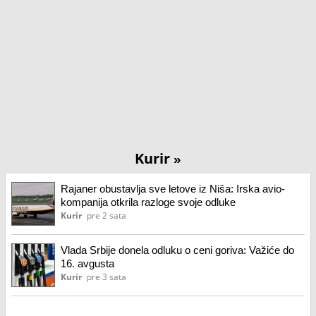
Kurir
»
Rajaner obustavlja sve letove iz Niša: Irska avio-
kompanija otkrila razloge svoje odluke
Kurir
pre 2 sata
Vlada Srbije donela odluku o ceni goriva: Važiće do
16. avgusta
Kurir
pre 3 sata