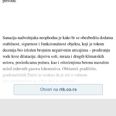
periodu.
Sanacija nadvožnjaka neophodna je kako bi se obezbedila dodatna
stabilnost, sigurnost i funkcionalnost objekta, koji je tokom
decenija bio izložen brojnim negativnim uticajima – prodiranju
vode kroz dilatacije, dejstvu soli, mraza i drugih klimatskih
uslova, posledicama požara, kao i oštećenjima betona nastalim
usled izduvnih gasova lokomotiva. Obilazeći gradilište,
gradonačelnik Dašić je istakao da je reč o važnom
infrastrukturnom projektu koji će značajno
Otvori na
rtk.co.rs