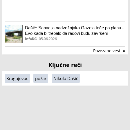
Dašić: Sanacija nadvožnjaka Gazela teče po planu -
Evo kada bi trebalo da radovi budu završeni
InfoKG
05.06.2026
Povezane vesti
»
Ključne reči
Kragujevac
požar
Nikola Dašić