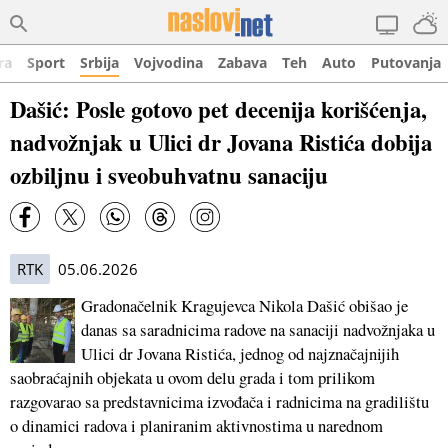
ra
Sport
Srbija
Vojvodina
Zabava
Teh
Auto
Putovanja
Dašić: Posle gotovo pet decenija korišćenja,
nadvožnjak u Ulici dr Jovana Ristića dobija
ozbiljnu i sveobuhvatnu sanaciju
RTK
05.06.2026
Gradonačelnik Kragujevca Nikola Dašić obišao je
danas sa saradnicima radove na sanaciji nadvožnjaka u
Ulici dr Jovana Ristića, jednog od najznačajnijih
saobraćajnih objekata u ovom delu grada i tom prilikom
razgovarao sa predstavnicima izvođača i radnicima na gradilištu
o dinamici radova i planiranim aktivnostima u narednom