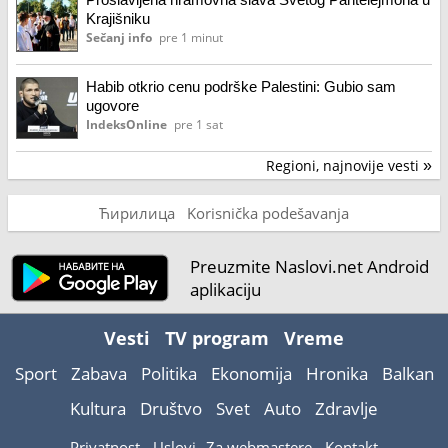
Krajišniku
Sečanj info
pre 1 minut
Habib otkrio cenu podrške Palestini: Gubio sam
ugovore
IndeksOnline
pre 1 sat
Regioni, najnovije vesti
»
Ћирилица
Korisnička podešavanja
Preuzmite Naslovi.net Android
aplikaciju
Vesti
TV program
Vreme
Sport
Zabava
Politika
Ekonomija
Hronika
Balkan
Kultura
Društvo
Svet
Auto
Zdravlje
Privatnost
Uslovi
Za webmastere
Kontakt