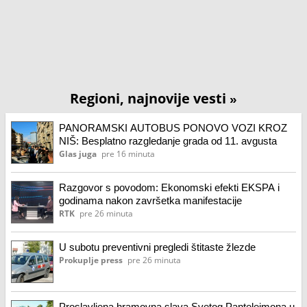
Regioni, najnovije vesti
»
PANORAMSKI AUTOBUS PONOVO VOZI KROZ
NIŠ: Besplatno razgledanje grada od 11. avgusta
Glas juga
pre 16 minuta
Razgovor s povodom: Ekonomski efekti EKSPA i
godinama nakon završetka manifestacije
RTK
pre 26 minuta
U subotu preventivni pregledi štitaste žlezde
Prokuplje press
pre 26 minuta
Proslavljena hramovna slava Svetog Pantelejmona u