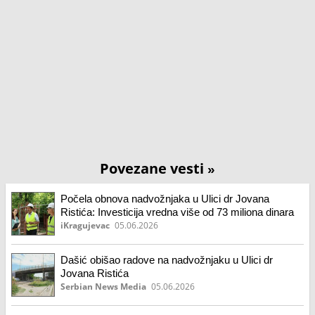
Povezane vesti
»
Počela obnova nadvožnjaka u Ulici dr Jovana
Ristića: Investicija vredna više od 73 miliona dinara
iKragujevac
05.06.2026
Dašić obišao radove na nadvožnjaku u Ulici dr
Jovana Ristića
Serbian News Media
05.06.2026