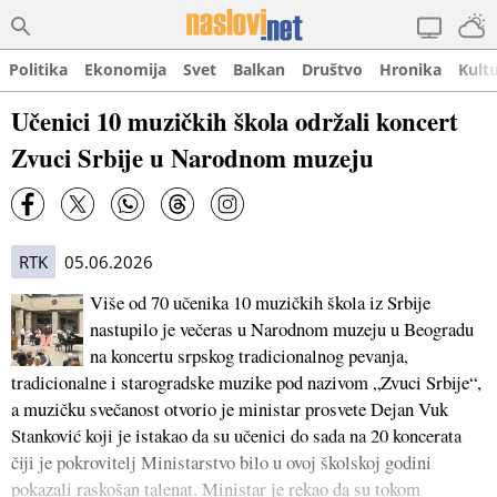
Politika
Ekonomija
Svet
Balkan
Društvo
Hronika
Kult
Učenici 10 muzičkih škola održali koncert
Zvuci Srbije u Narodnom muzeju
RTK
05.06.2026
Više od 70 učenika 10 muzičkih škola iz Srbije
nastupilo je večeras u Narodnom muzeju u Beogradu
na koncertu srpskog tradicionalnog pevanja,
tradicionalne i starogradske muzike pod nazivom „Zvuci Srbije“,
a muzičku svečanost otvorio je ministar prosvete Dejan Vuk
Stanković koji je istakao da su učenici do sada na 20 koncerata
čiji je pokrovitelj Ministarstvo bilo u ovoj školskoj godini
pokazali raskošan talenat. Ministar je rekao da su tokom