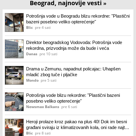
Beograd, najnovije vesti
»
Potrošnja vode u Beogradu blizu rekordne: "Plastični
bazeni posebno veliko opterećenje"
Blic
pre 4 sati
Direktor beogradskog Vodovoda: Potrošnja vode
rekordna, prizvodnja može da bude i veća
Danas
pre 10 sati
Drama u Zemunu, napadnut policajac: Uhapšen
mladić zbog tuče i pljačke
Mondo
pre 5 sati
Potrošnja vode blizu rekordne: "Plastični bazeni
posebno veliko opterećenje"
Newsmax Balkans
pre 6 sati
Heroji prolaze kroz pakao na plus 40! Dok im besni
građani sviraju iz klimatizovanih kola, oni rade najteži
posao u gradu (video)
Blic
pre 8 sati