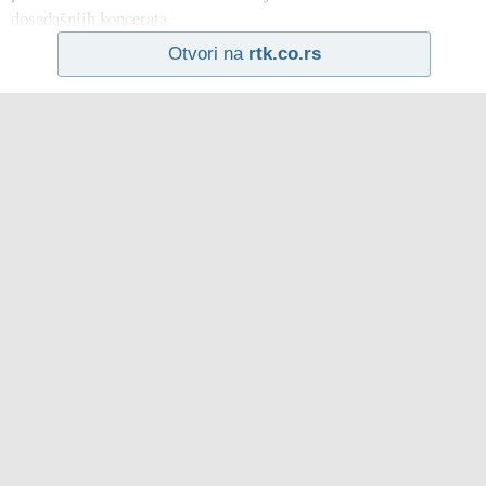
dosadašnjih koncerata
Otvori na
rtk.co.rs