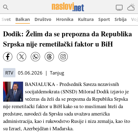
Svet
Balkan
Društvo
Hronika
Kultura
Sport
Srbija
Vo
Dodik: Želim da se prepozna da Republika
Srpska nije remetilački faktor u BiH
RTV
05.06.2026 | Tanjug
BANJALUKA - Predsednik Saveza nezavisnih
socijaldemokrata (SNSD) Milorad Dodik izjavio je
večeras da želi da se prepozna da Republika Srpska
nije remetilački faktor u BiH kako su to muslimani hteli da
predstave, navodeći da Sprsku sada uvažava američka
administracija, kao i rukovodstvo Rusije i niza zemalja, kao što
su Izrael, Azerbejdžan i Mađarska.