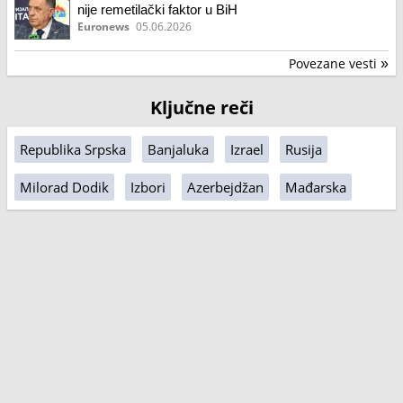
nije remetilački faktor u BiH
Euronews
05.06.2026
Povezane vesti
»
Ključne reči
Republika Srpska
Banjaluka
Izrael
Rusija
Milorad Dodik
Izbori
Azerbejdžan
Mađarska