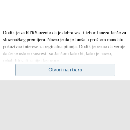
Dodik je za RTRS ocenio da je dobra vest i izbor Janeza Janše za
slovenačkog premijera. Naveo je da je Janša u prošlom mandatu
pokazivao interese za reginalna pitanja. Dodik je rekao da veruje
da će se uskoro susresti sa Janšom kako bi, kako je naveo,
rehabilitovali ranije dogovore.
Otvori na
rtv.rs