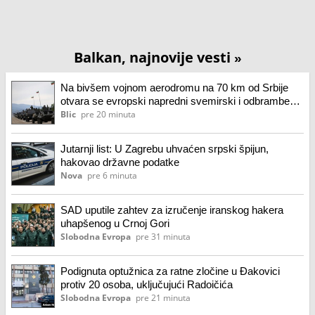
Balkan, najnovije vesti
»
Na bivšem vojnom aerodromu na 70 km od Srbije
otvara se evropski napredni svemirski i odbrambeni
centar
Blic
pre 20 minuta
Jutarnji list: U Zagrebu uhvaćen srpski špijun,
hakovao državne podatke
Nova
pre 6 minuta
SAD uputile zahtev za izručenje iranskog hakera
uhapšenog u Crnoj Gori
Slobodna Evropa
pre 31 minuta
Podignuta optužnica za ratne zločine u Đakovici
protiv 20 osoba, uključujući Radoičića
Slobodna Evropa
pre 21 minuta