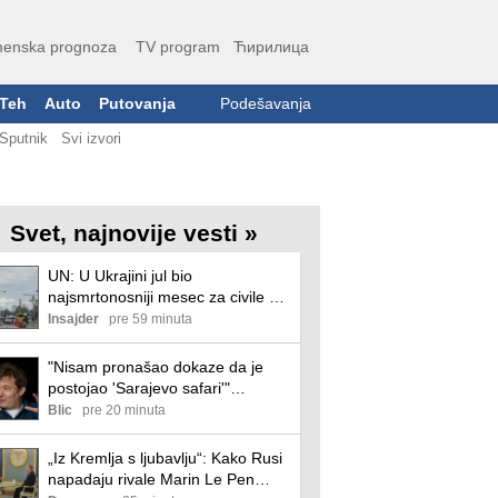
enska prognoza
TV program
Ћирилица
Teh
Auto
Putovanja
Podešavanja
Sputnik
Svi izvori
Svet, najnovije vesti »
UN: U Ukrajini jul bio
najsmrtonosniji mesec za civile od
aprila 2022.
Insajder
pre 59 minuta
"Nisam pronašao dokaze da je
postojao 'Sarajevo safari'"
Martens: "To je kao kada
Blic
pre 20 minuta
pokušavate da pronađete svedoke
da je Nemačka osvojila Svetsko
„Iz Kremlja s ljubavlju“: Kako Rusi
prvenstvo 2026."
napadaju rivale Marin Le Pen