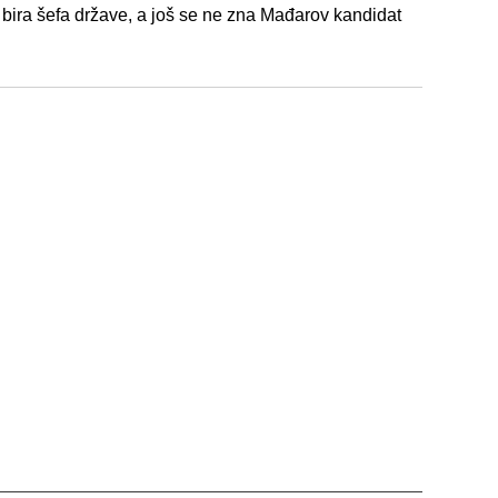
bira šefa države, a još se ne zna Mađarov kandidat