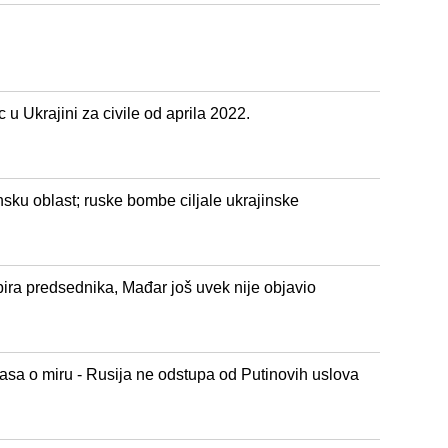
u Ukrajini za civile od aprila 2022.
sku oblast; ruske bombe ciljale ukrajinske
ira predsednika, Mađar još uvek nije objavio
lasa o miru - Rusija ne odstupa od Putinovih uslova