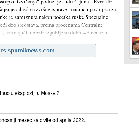
stupka izvršenja“ podnet je sudu 4. juna. "Evroklir"
njenje odredbi izvršne isprave i načina i postupka za
anke je zamrznuta nakon početka ruske Specijalne
veći deo sredstava, prema procenama Centralne
a, uzimajući u obzir izgubljenu dobit – čuva se u
a
rs.sputniknews.com
inuo u eksploziji u Moskvi?
onosniji mesec za civile od aprila 2022.