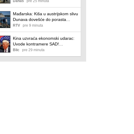
kako bi joj obezbedili pobedu na
Danas
pre 25 minuta
izborima u Francuskoj
Mađarska: Kiša u austrijskom slivu
Dunava dovešće do porasta
vodostaja
RTV
pre 9 minuta
Kina uzvraća ekonomski udarac:
Uvode kontramere SAD!
Pokrenuta prva nacionalna istraga
Blic
pre 29 minuta