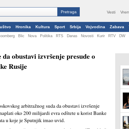
Vesti
Vrem
uštvo
Hronika
Kultura
Sport
Srbija
Vojvodina
Zabava
loomberg
Blic
Nova
Politika
RTS
Danas
Novosti
Kurir
RTV
DW
 da obustavi izvršenje presude o
nke Rusije
skovskog arbitražnog suda da obustavi izvršenje
 naplati oko 200 milijardi evra odštete u korist Banke
ta u koje je Sputnjik imao uvid.