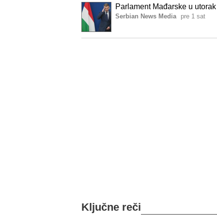
Parlament Mađarske u utorak 
Serbian News Media
pre 1 sat
Ključne reči