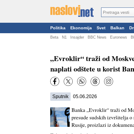
Politika
Ekonomija
Svet
Balkan
Dr
Beta
N1
Insajder
BBC News
Euronews
B
„Evroklir“ traži od Moskve
naplati odštete u korist Ba
Sputnik
05.06.2026
Banka „Evroklir“ traži od Mo
presude sudskih izvršitelja o
Rusije, proizlazi iz dokumena