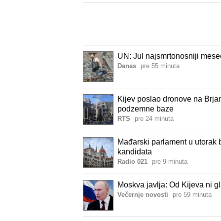
UN: Jul najsmrtonosniji mesec 
Danas
pre 55 minuta
Kijev poslao dronove na Brjan
podzemne baze
RTS
pre 24 minuta
Mađarski parlament u utorak b
kandidata
Radio 021
pre 9 minuta
Moskva javlja: Od Kijeva ni g
Večernje novosti
pre 59 minuta