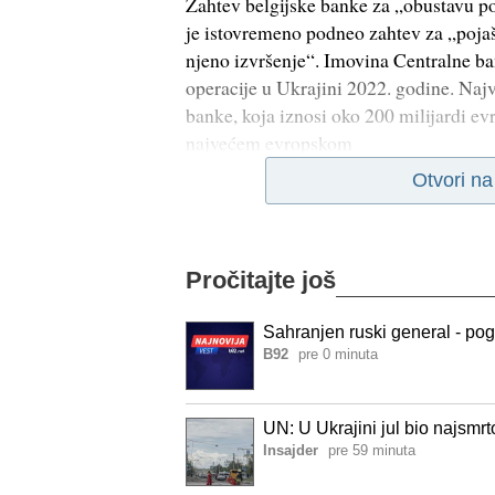
Zahtev belgijske banke za „obustavu po
je istovremeno podneo zahtev za „pojaš
njeno izvršenje“. Imovina Centralne b
operacije u Ukrajini 2022. godine. Naj
banke, koja iznosi oko 200 milijardi evr
najvećem evropskom
Otvori n
Pročitajte još
Sahranjen ruski general - pog
B92
pre 0 minuta
UN: U Ukrajini jul bio najsmrt
Insajder
pre 59 minuta