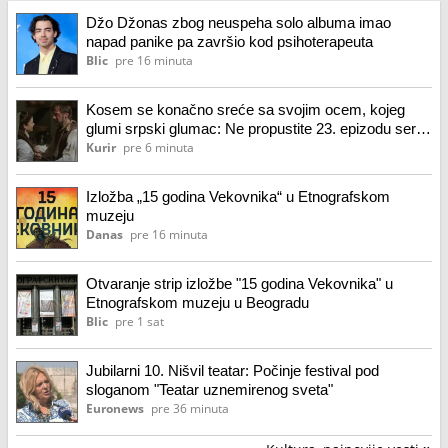
Džo Džonas zbog neuspeha solo albuma imao
napad panike pa završio kod psihoterapeuta
Blic
pre 16 minuta
Kosem se konačno sreće sa svojim ocem, kojeg
glumi srpski glumac: Ne propustite 23. epizodu serije
"Sultanija Kosem", samo na Kurir televiziji
Kurir
pre 6 minuta
Izložba „15 godina Vekovnika“ u Etnografskom
muzeju
Danas
pre 16 minuta
Otvaranje strip izložbe "15 godina Vekovnika" u
Etnografskom muzeju u Beogradu
Blic
pre 1 sat
Jubilarni 10. Nišvil teatar: Počinje festival pod
sloganom "Teatar uznemirenog sveta"
Euronews
pre 36 minuta