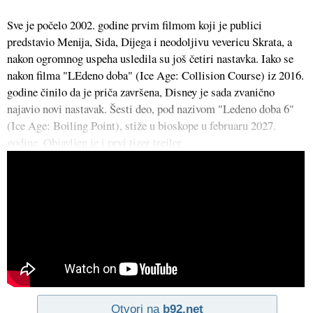
Sve je počelo 2002. godine prvim filmom koji je publici
predstavio Menija, Sida, Dijega i neodoljivu vevericu Skrata, a
nakon ogromnog uspeha usledila su još četiri nastavka. Iako se
nakon filma "LEdeno doba" (Ice Age: Collision Course) iz 2016.
godine činilo da je priča završena, Disney je sada zvanično
najavio novi nastavak. Šesti deo, pod nazivom "Ledeno doba 6"
(Ice Age: Boiling Point), stiže u bioskope u februaru 2027.
godine. Objavljen je i prvi tizer trejler
Otvori na
b92.net