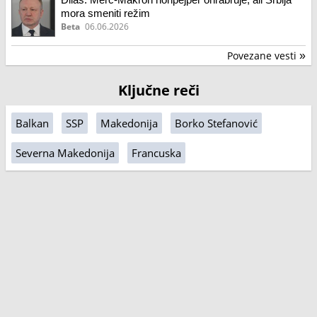
mora smeniti režim
Beta
06.06.2026
Povezane vesti
»
Ključne reči
Balkan
SSP
Makedonija
Borko Stefanović
Severna Makedonija
Francuska