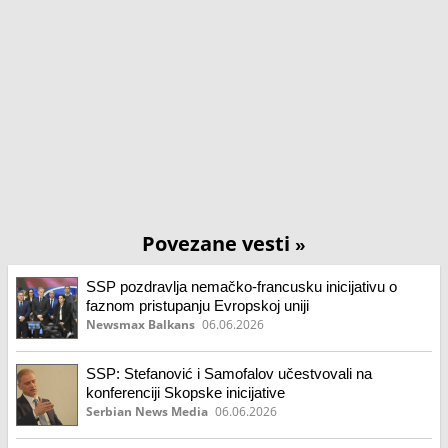
Povezane vesti
»
SSP pozdravlja nemačko-francusku inicijativu o
faznom pristupanju Evropskoj uniji
Newsmax Balkans
06.06.2026
SSP: Stefanović i Samofalov učestvovali na
konferenciji Skopske inicijative
Serbian News Media
06.06.2026