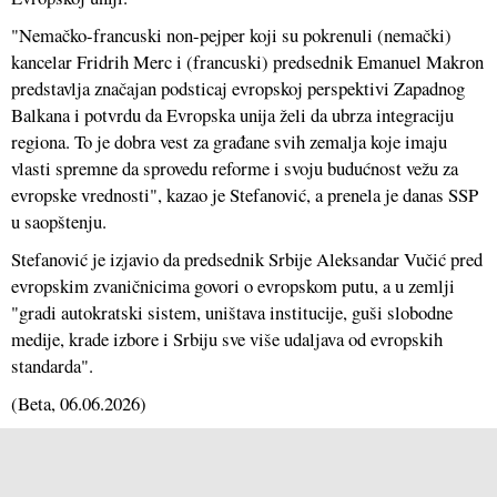
"Nemačko-francuski non-pejper koji su pokrenuli (nemački)
kancelar Fridrih Merc i (francuski) predsednik Emanuel Makron
predstavlja značajan podsticaj evropskoj perspektivi Zapadnog
Balkana i potvrdu da Evropska unija želi da ubrza integraciju
regiona. To je dobra vest za građane svih zemalja koje imaju
vlasti spremne da sprovedu reforme i svoju budućnost vežu za
evropske vrednosti", kazao je Stefanović, a prenela je danas SSP
u saopštenju.
Stefanović je izjavio da predsednik Srbije Aleksandar Vučić pred
evropskim zvaničnicima govori o evropskom putu, a u zemlji
"gradi autokratski sistem, uništava institucije, guši slobodne
medije, krade izbore i Srbiju sve više udaljava od evropskih
standarda".
(
Beta
, 06.06.2026)