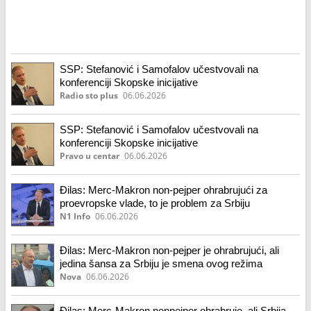
SSP: Stefanović i Samofalov učestvovali na
konferenciji Skopske inicijative
Radio sto plus
06.06.2026
SSP: Stefanović i Samofalov učestvovali na
konferenciji Skopske inicijative
Pravo u centar
06.06.2026
Đilas: Merc-Makron non-pejper ohrabrujući za
proevropske vlade, to je problem za Srbiju
N1 Info
06.06.2026
Đilas: Merc-Makron non-pejper je ohrabrujući, ali
jedina šansa za Srbiju je smena ovog režima
Nova
06.06.2026
Đilas: Merc-Makron nonpejper ohrabruje, ali Srbija