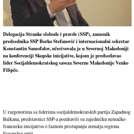
Delegacija Stranke slobode i pravde (SSP), zamenik
predsednika SSP Borko Stefanović i internacionalni sekretar
Konstantin Samofalov, učestvovala je u Severnoj Makedoniji
na konferenciji Skopske inicijative, kojom je predsedavao
lider Socijaldemokratskog saveza Severne Makedonije Venko
Filipče.
U razgovorima sa liderima socijaldemokratskih partija Zapadnog
Balkana, predstavnici SSP-a pozdravili su zajedničku nemačko-
francusku inicijativu o faznom pristupanju zemalja regiona
Evropskoj uniji.