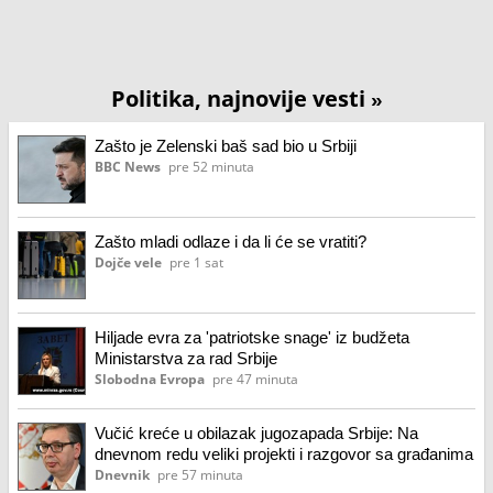
Politika, najnovije vesti
»
Zašto je Zelenski baš sad bio u Srbiji
BBC News
pre 52 minuta
Zašto mladi odlaze i da li će se vratiti?
Dojče vele
pre 1 sat
Hiljade evra za 'patriotske snage' iz budžeta
Ministarstva za rad Srbije
Slobodna Evropa
pre 47 minuta
Vučić kreće u obilazak jugozapada Srbije: Na
dnevnom redu veliki projekti i razgovor sa građanima
Dnevnik
pre 57 minuta