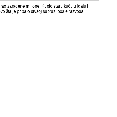
irao zarađene milione: Kupio staru kuću u Igalu i
evo šta je pripalo bivšoj supruzi posle razvoda