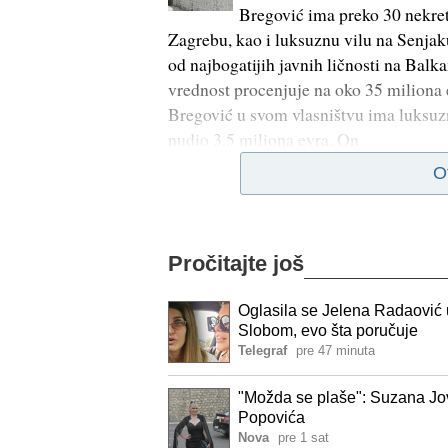
Bregović ima preko 30 nekretn
Zagrebu, kao i luksuznu vilu na Senja
od najbogatijih javnih ličnosti na Balka
vrednost procenjuje na oko 35 miliona 
Bregović u svom vlasništvu ima luksuzn
nudio 3,5 miliona evra. On
O
Pročitajte još
Oglasila se Jelena Radaović 
Slobom, evo šta poručuje
Telegraf
pre 47 minuta
"Možda se plaše": Suzana Jov
Popovića
Nova
pre 1 sat