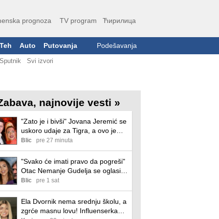
enska prognoza
TV program
Ћирилица
Teh
Auto
Putovanja
Podešavanja
Sputnik
Svi izvori
Zabava, najnovije vesti »
"Zato je i bivši" Jovana Jeremić se
uskoro udaje za Tigra, a ovo je
razlog zbog kojeg se razvela od
Blic
pre 27 minuta
prvog muža: "Htela sam više i
bolje"
"Svako će imati pravo da pogreši"
Otac Nemanje Gudelja se oglasio
nakon što je postao deda i otkrio
Blic
pre 1 sat
kakvi su odnosi u porodici - sad je
sve jasno
Ela Dvornik nema srednju školu, a
zgrće masnu lovu! Influenserka