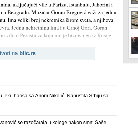
ina, uključujući vile u Parizu, Istanbulu, Jahorini i
ku u Beogradu. Muzičar Goran Bregović važi za jednu
nu. Ima veliki broj nekretnika širom sveta, a njihova
evra. Jednu nekretninu ima i u Crnoj Gori. Goran
u vilu u Perastu za koju mu je biznismen iz Rusije
tvori na
blic.rs
u jeku haosa sa Anom Nikolić: Napustila Srbiju sa
anović se razočarala u kolege nakon smrti Saše