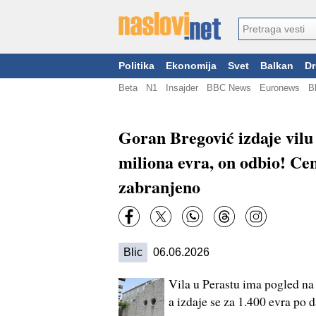
Politika
Ekonomija
Svet
Balkan
Dr
Beta
N1
Insajder
BBC News
Euronews
B
Goran Bregović izdaje vilu
miliona evra, on odbio! Cen
zabranjeno
Blic
06.06.2026
Vila u Perastu ima pogled na 
a izdaje se za 1.400 evra po 