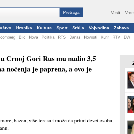
Vesti
Vrem
uštvo
Hronika
Kultura
Sport
Srbija
Vojvodina
Zabava
loomberg
Blic
Nova
Politika
RTS
Danas
Novosti
Kurir
RTV
DW
 u Crnoj Gori Rus mu nudio 3,5
a noćenja je paprena, a ovo je
more, bazen, više terasa i može da primi devet osoba,
danu.