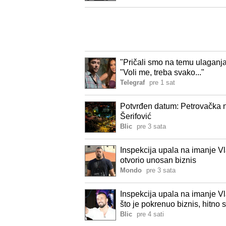
"Pričali smo na temu ulaganja
"Voli me, treba svako..."
Telegraf
pre 1 sat
Potvrđen datum: Petrovačka n
Šerifović
Blic
pre 3 sata
Inspekcija upala na imanje Vl
otvorio unosan biznis
Mondo
pre 3 sata
Inspekcija upala na imanje Vl
što je pokrenuo biznis, hitno
Blic
pre 4 sati