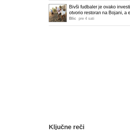
Bivši fudbaler je ovako invest
otvorio restoran na Bojani, a 
Blic
pre 4 sati
Ključne reči