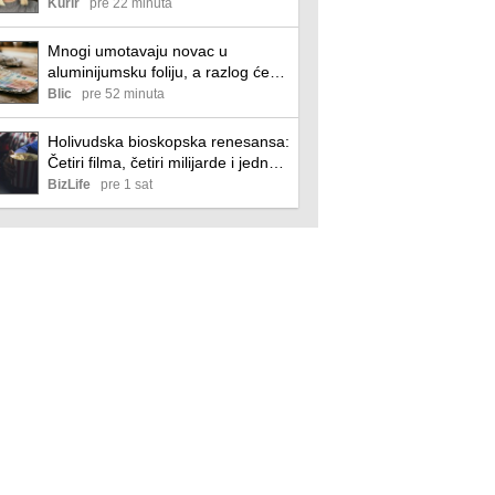
progovorila o obrazovanju:
Kurir
pre 22 minuta
Naučila sam puno o životu...
Mnogi umotavaju novac u
aluminijumsku foliju, a razlog će
vas iznenadi
Blic
pre 52 minuta
Holivudska bioskopska renesansa:
Četiri filma, četiri milijarde i jedna
velika poruka
BizLife
pre 1 sat