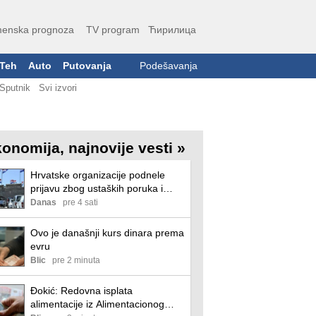
enska prognoza
TV program
Ћирилица
Teh
Auto
Putovanja
Podešavanja
Sputnik
Svi izvori
onomija, najnovije vesti »
Hrvatske organizacije podnele
prijavu zbog ustaških poruka i
simbola tokom obeležavanja
Danas
pre 4 sati
godišnjice Oluje u Kninu
Ovo je današnji kurs dinara prema
evru
Blic
pre 2 minuta
Đokić: Redovna isplata
alimentacije iz Alimentacionog