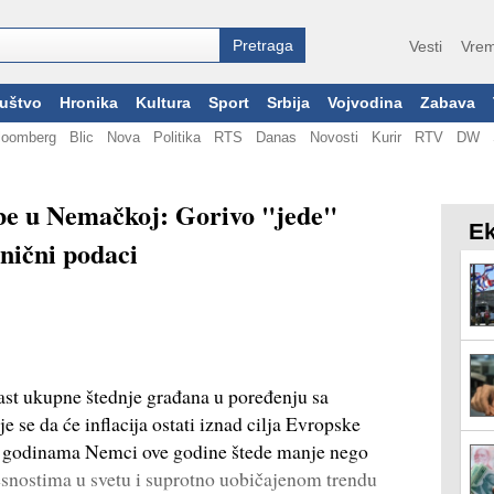
Vesti
Vrem
uštvo
Hronika
Kultura
Sport
Srbija
Vojvodina
Zabava
loomberg
Blic
Nova
Politika
RTS
Danas
Novosti
Kurir
RTV
DW
be u Nemačkoj: Gorivo "jede"
Ek
anični podaci
st ukupne štednje građana u poređenju sa
se da će inflacija ostati iznad cilja Evropske
m godinama Nemci ove godine štede manje nego
snostima u svetu i suprotno uobičajenom trendu