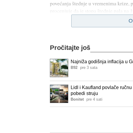
povećanja štednje u vremenima krize, 
procenjuje da je stopa štednje pala na 
O
Pročitajte još
Najniža godišnja inflacija u G
B92
pre 3 sata
Lidl i Kaufland povlače ručnu
pobedi struju
Bonitet
pre 4 sati