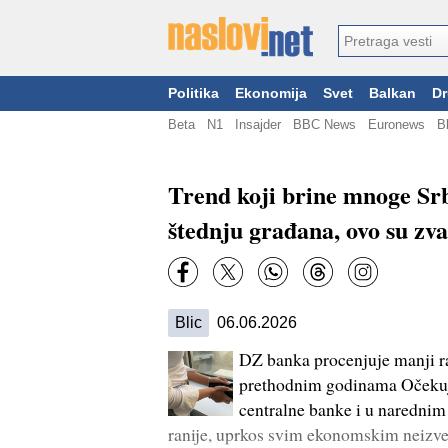
Politika
Ekonomija
Svet
Balkan
Dr
Beta
N1
Insajder
BBC News
Euronews
B
Trend koji brine mnoge Sr
štednju građana, ovo su zv
Blic
06.06.2026
DZ banka procenjuje manji ra
prethodnim godinama Očekuje 
centralne banke i u naredni
ranije, uprkos svim ekonomskim neizve