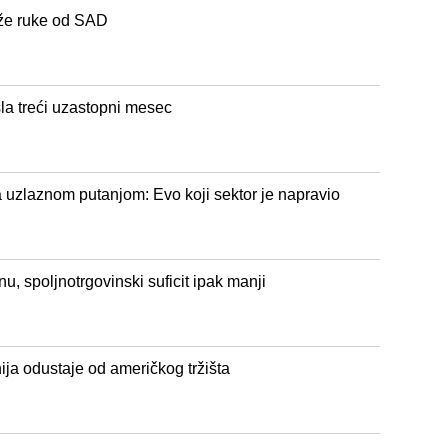
iže ruke od SAD
la treći uzastopni mesec
uzlaznom putanjom: Evo koji sektor je napravio
, spoljnotrgovinski suficit ipak manji
a odustaje od američkog tržišta