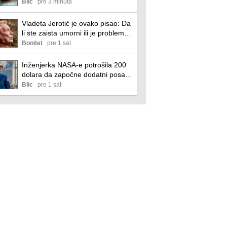
fonda donela mi je sigurnost
Blic
pre 3 minuta
(video)
Vladeta Jerotić je ovako pisao: Da
li ste zaista umorni ili je problem
mnogo dublji?
Bonitet
pre 1 sat
Inženjerka NASA-e potrošila 200
dolara da započne dodatni posao
iz svog ormara - sada zarađuje
Blic
pre 1 sat
preko 32.000 dolara mesečno