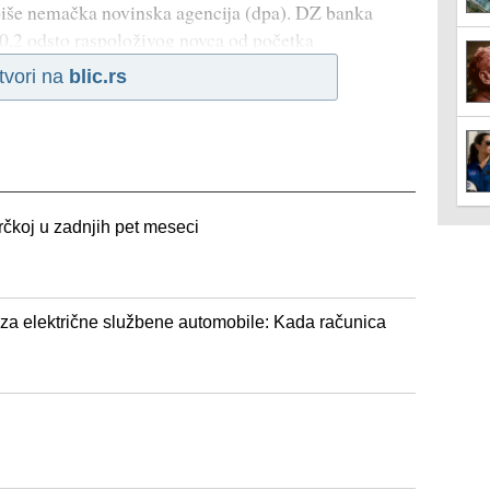
piše nemačka novinska agencija (dpa). DZ banka
10,2 odsto raspoloživog novca od početka
tvori na
blic.rs
rčkoj u zadnjih pet meseci
 za električne službene automobile: Kada računica