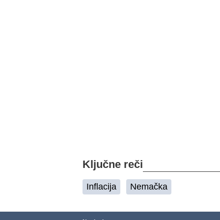
Ključne reči
Inflacija
Nemačka