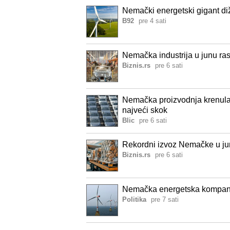
Nemački energetski gigant d
B92
pre 4 sati
Nemačka industrija u junu ras
Biznis.rs
pre 6 sati
Nemačka proizvodnja krenula 
najveći skok
Blic
pre 6 sati
Rekordni izvoz Nemačke u junu
Biznis.rs
pre 6 sati
Nemačka energetska kompanij
Politika
pre 7 sati