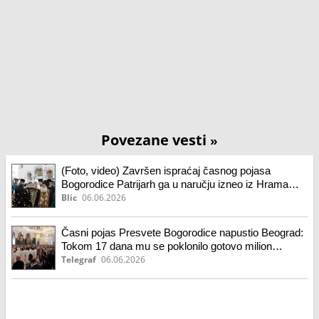
Povezane vesti
»
(Foto, video) Završen ispraćaj časnog pojasa
Bogorodice Patrijarh ga u naručju izneo iz Hrama
Svetog Save, narod išao za njim i grcao u suzama
Blic
06.06.2026
Časni pojas Presvete Bogorodice napustio Beograd:
Tokom 17 dana mu se poklonilo gotovo milion
vernika!
Telegraf
06.06.2026