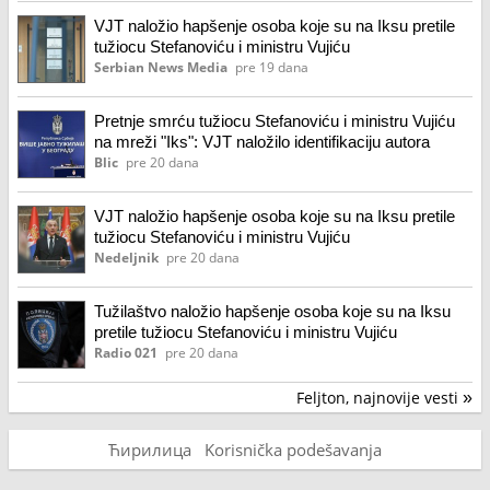
VJT naložio hapšenje osoba koje su na Iksu pretile
tužiocu Stefanoviću i ministru Vujiću
Serbian News Media
pre 19 dana
Pretnje smrću tužiocu Stefanoviću i ministru Vujiću
na mreži "Iks": VJT naložilo identifikaciju autora
Blic
pre 20 dana
VJT naložio hapšenje osoba koje su na Iksu pretile
tužiocu Stefanoviću i ministru Vujiću
Nedeljnik
pre 20 dana
Tužilaštvo naložio hapšenje osoba koje su na Iksu
pretile tužiocu Stefanoviću i ministru Vujiću
Radio 021
pre 20 dana
Feljton, najnovije vesti
»
Ћирилица
Korisnička podešavanja