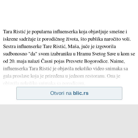
Tara Ristić je popularna influenserka koja objavljuje smešne i
iskrene sadržaje iz porodičnog života, što publika naročito voli.
Sestra influenserke Tare Ristić, Maša, juče je izgovorila
sudbonosno "da" svom izabraniku u Hramu Svetog Save u kom se
od 20. maja nalazi Časni pojas Presvete Bogorodice. Naime,
influenserka Tara Ristić je objavila nekoliko video snimaka sa
gala proslave koja je priređena u jednom restoranu. Ona je
objavila nekoliko snimaka sa porodicom,
Otvori na
blic.rs