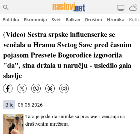
Politika
Ekonomija
Svet
Balkan
Društvo
Hronika
Kult
(Video) Sestra srpske influenserke se
venčala u Hramu Svetog Save pred časnim
pojasom Presvete Bogorodice izgovorila
"da", sina držala u naručju - usledilo gala
slavlje
Blic
06.06.2026
Tara je podelila snimke sa proslave i venčanja na
društvenim mrežama.