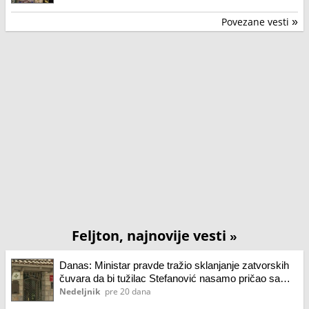
poklonilo više od milion ljudi
Povezane vesti
»
Feljton, najnovije vesti
»
Danas: Ministar pravde tražio sklanjanje zatvorskih
čuvara da bi tužilac Stefanović nasamo pričao sa
optuženim za ubistvo
Nedeljnik
pre 20 dana