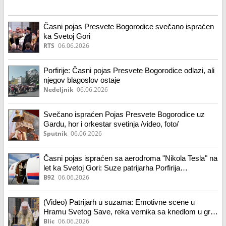
Časni pojas Presvete Bogorodice svečano ispraćen
ka Svetoj Gori
RTS
06.06.2026
Porfirije: Časni pojas Presvete Bogorodice odlazi, ali
njegov blagoslov ostaje
Nedeljnik
06.06.2026
Svečano ispraćen Pojas Presvete Bogorodice uz
Gardu, hor i orkestar svetinja /video, foto/
Sputnik
06.06.2026
Časni pojas ispraćen sa aerodroma "Nikola Tesla" na
let ka Svetoj Gori: Suze patrijarha Porfirija
FOTO/VIDEO
B92
06.06.2026
(Video) Patrijarh u suzama: Emotivne scene u
Hramu Svetog Save, reka vernika sa knedlom u grlu
ispratila Pojas Presvete Bogorodice, kom se
Blic
06.06.2026