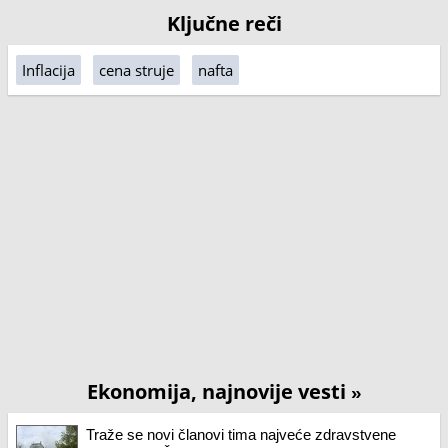
Ključne reči
Inflacija
cena struje
nafta
Ekonomija, najnovije vesti
»
Traže se novi članovi tima najveće zdravstvene