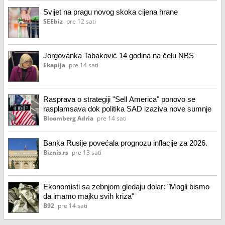
Svijet na pragu novog skoka cijena hrane
SEEbiz
pre 12 sati
Jorgovanka Tabaković 14 godina na čelu NBS
Ekapija
pre 14 sati
Rasprava o strategiji "Sell America" ponovo se
rasplamsava dok politika SAD izaziva nove sumnje
Bloomberg Adria
pre 14 sati
Banka Rusije povećala prognozu inflacije za 2026.
Biznis.rs
pre 13 sati
Ekonomisti sa zebnjom gledaju dolar: "Mogli bismo
da imamo majku svih kriza"
B92
pre 14 sati