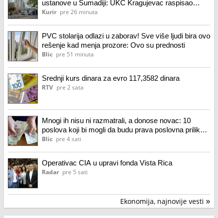
ustanove u Šumadiji: UKC Kragujevac raspisao
konkurs za 32 radnika
Kurir
pre 26 minuta
PVC stolarija odlazi u zaborav! Sve više ljudi bira ovo
rešenje kad menja prozore: Ovo su prednosti
Blic
pre 51 minuta
Srednji kurs dinara za evro 117,3582 dinara
RTV
pre 2 sata
Mnogi ih nisu ni razmatrali, a donose novac: 10
poslova koji bi mogli da budu prava poslovna prilika u
Srbiji, mogu dobro da se isplate
Blic
pre 4 sati
Operativac CIA u upravi fonda Vista Rica
Radar
pre 5 sati
Ekonomija, najnovije vesti
»