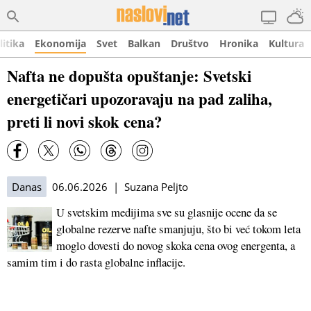
litika
Ekonomija
Svet
Balkan
Društvo
Hronika
Kultura
Nafta ne dopušta opuštanje: Svetski
energetičari upozoravaju na pad zaliha,
preti li novi skok cena?
Danas
06.06.2026 | Suzana Peljto
U svetskim medijima sve su glasnije ocene da se
globalne rezerve nafte smanjuju, što bi već tokom leta
moglo dovesti do novog skoka cena ovog energenta, a
samim tim i do rasta globalne inflacije.