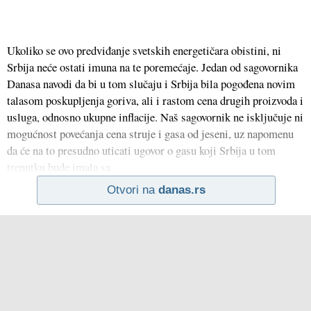
Ukoliko se ovo predviđanje svetskih energetičara obistini, ni
Srbija neće ostati imuna na te poremećaje. Jedan od sagovornika
Danasa navodi da bi u tom slučaju i Srbija bila pogođena novim
talasom poskupljenja goriva, ali i rastom cena drugih proizvoda i
usluga, odnosno ukupne inflacije. Naš sagovornik ne isključuje ni
mogućnost povećanja cena struje i gasa od jeseni, uz napomenu
da će na to presudno uticati ugovor o gasu koji Srbija u tom
trenutku bude imala sa
Otvori na
danas.rs