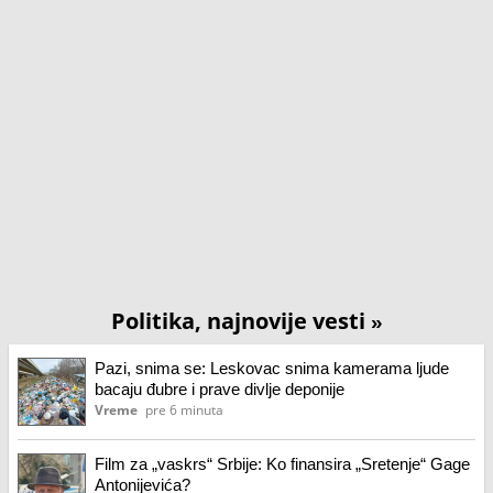
Politika, najnovije vesti
»
Pazi, snima se: Leskovac snima kamerama ljude
bacaju đubre i prave divlje deponije
Vreme
pre 6 minuta
Film za „vaskrs“ Srbije: Ko finansira „Sretenje“ Gage
Antonijevića?