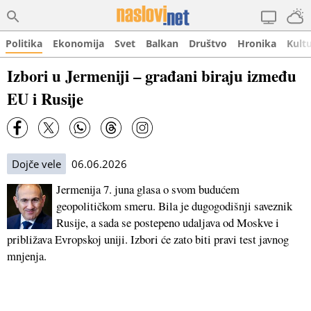
Politika
Ekonomija
Svet
Balkan
Društvo
Hronika
Kult
Izbori u Jermeniji – građani biraju između
EU i Rusije
Dojče vele
06.06.2026
Jermenija 7. juna glasa o svom budućem
geopolitičkom smeru. Bila je dugogodišnji saveznik
Rusije, a sada se postepeno udaljava od Moskve i
približava Evropskoj uniji. Izbori će zato biti pravi test javnog
mnjenja.