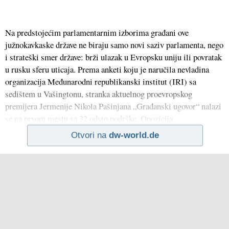
Na predstojećim parlamentarnim izborima građani ove
južnokavkaske države ne biraju samo novi saziv parlamenta, nego
i strateški smer države: brži ulazak u Evropsku uniju ili povratak
u rusku sferu uticaja. Prema anketi koju je naručila nevladina
organizacija Međunarodni republikanski institut (IRI) sa
sedištem u Vašingtonu, stranka aktuelnog proevropskog
premijera Jermenije Nikola Pašinjana „Građanski ugovor“ nalazi
se na prvom mestu sa 32 odsto podrške. Opozicija
Otvori na
dw-world.de