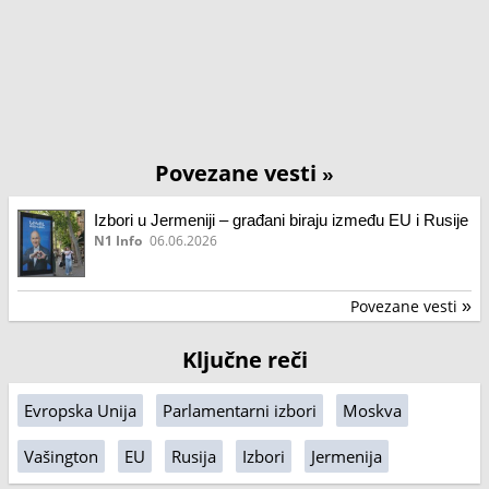
Povezane vesti
»
Izbori u Jermeniji – građani biraju između EU i Rusije
N1 Info
06.06.2026
Povezane vesti
»
Ključne reči
Evropska Unija
Parlamentarni izbori
Moskva
Vašington
EU
Rusija
Izbori
Jermenija