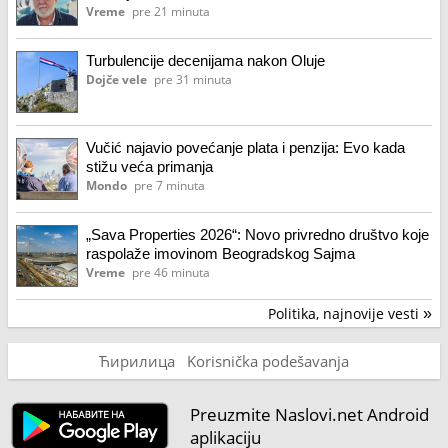
Vreme
pre 21 minuta
Turbulencije decenijama nakon Oluje
Dojče vele
pre 31 minuta
Vučić najavio povećanje plata i penzija: Evo kada
stižu veća primanja
Mondo
pre 7 minuta
„Sava Properties 2026“: Novo privredno društvo koje
raspolaže imovinom Beogradskog Sajma
Vreme
pre 46 minuta
Politika, najnovije vesti
»
Ћирилица
Korisnička podešavanja
Preuzmite Naslovi.net Android
aplikaciju