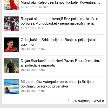
Mundijalu: Kaleb Jirenki novi fudbaler Koventrija,
šesto pojačanje Franka Lamparda
Kurir
pre 50 minuta
Raspad sistema u Litvaniji! Bez pola tima kreću u
borbu za Mundobasket - nema najvećih imena!
Kurir
pre 2 sata
Odbojkašice Srbije bolje od Rusije u prijateljskoj
utakmici
Danas
pre 3 sata
Dejan Stanković pred Novi Pazar: Rotiraćemo tim,
ali pobeda je imperativ
Danas
pre 3 sata
Mlada muška vaterpolo reprezentacija Srbije u
polufinalu Svetskog prvenstva
Danas
pre 4 sati
Sport, najnovije vesti
»