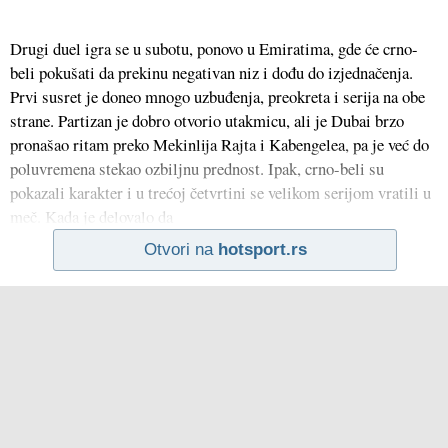
Drugi duel igra se u subotu, ponovo u Emiratima, gde će crno-
beli pokušati da prekinu negativan niz i dođu do izjednačenja.
Prvi susret je doneo mnogo uzbuđenja, preokreta i serija na obe
strane. Partizan je dobro otvorio utakmicu, ali je Dubai brzo
pronašao ritam preko Mekinlija Rajta i Kabengelea, pa je već do
poluvremena stekao ozbiljnu prednost. Ipak, crno-beli su
pokazali karakter i u trećoj četvrtini se velikom serijom vratili u
meč. Kada je delovalo da
Otvori na
hotsport.rs