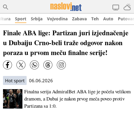
ltura
Sport
Srbija
Vojvodina
Zabava
Teh
Auto
Putova
Finale ABA lige: Partizan juri izjednačenje
u Dubaiju Crno-beli traže odgovor nakon
poraza u prvom meču finalne serije!
Hot sport
06.06.2026
Finalna serija AdmiralBet ABA lige je počela velikom
dramom, a Dubai je nakon prvog meča poveo protiv
Partizana sa 1:0.