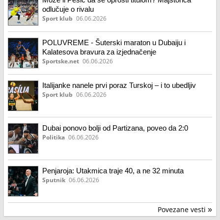
odlučuje o rivalu
Sport klub
06.06.2026
POLUVREME - Šuterski maraton u Dubaiju i
Kalatesova bravura za izjednačenje
Sportske.net
06.06.2026
Italijanke nanele prvi poraz Turskoj – i to ubedljiv
Sport klub
06.06.2026
Dubai ponovo bolji od Partizana, poveo da 2:0
Politika
06.06.2026
Penjaroja: Utakmica traje 40, a ne 32 minuta
Sputnik
06.06.2026
Povezane vesti
»