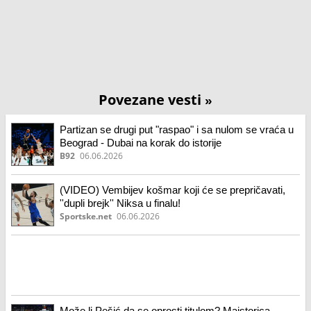
Povezane vesti
»
Partizan se drugi put "raspao" i sa nulom se vraća u
Beograd - Dubai na korak do istorije
B92
06.06.2026
(VIDEO) Vembijev košmar koji će se prepričavati,
''dupli brejk'' Niksa u finalu!
Sportske.net
06.06.2026
Može li Pešić da se oprosti titulom? Majstorica