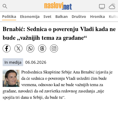
Politika
Ekonomija
Svet
Balkan
Društvo
Hronika
Kult
Brnabić: Sednica o poverenju Vladi kada ne
bude „važnijih tema za građane“
In medija
06.06.2026
Predsednica Skupštine Srbije Ana Brnabić izjavila je
da će sednica o poverenju Vladi uslediti čim bude
vremena, odnosno kad ne bude važnijih tema za
građane, navodeći da od završetka redovnog zasedanja „nije
spojila tri dana u Srbiji, da bude tu“.