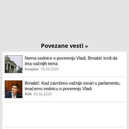
Povezane vesti
»
Nema sednice o poverenju Vladi, Brnabić tvrdi da
ima važnijih tema
Insajder
06.06.2026
Brnabić: Kad završimo važnije stvari u parlamentu,
imaćemo sednicu o poverenju Vladi
NIN
06.06.2026