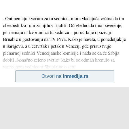
–Oni nemaju kvorum za tu sednicu, mora vladajuća većina da im
obezbedi kvorum za njihov rijaliti. Očigledno da ima poverenje,
jer nemaju ni kvorum za tu sednicu – poručila je opoziciji
Brnabić u gostovanju na TV Prva. Kako je navela, u ponedeljak je
u Sarajevu, a u četvrtak i petak u Veneciji gde prisustvuje
plenarnoj sednici Venecijanske komisije i nada se da će Srbija
dobiti „konačno zeleno svetlo“ kako bi se odmah krenulo sa
vanrednom sednicom Skupštine o setu
Otvori na
inmedija.rs