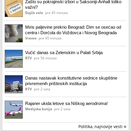
Zašto su pokrajinski izbori u Saksoniji-Anhalt toliko
važni?
Dojče vele
pre 45 minuta
Miris paljevine prekrio Beograd: Dim se osećao od
centra i Dorćola do Voždovca i Novog Beograda
Vreme
pre 45 minuta
Vučić danas sa Zelenskim u Palati Srbija
RTV
pre 56 minuta
Danas nastavak konstitutivne sednice skupštine
privremenih prištinskih institucija
RTV
pre 2 sata
Rajaner ukida letove sa Niškog aerodroma!
Medijska kutija
pre 2 sata
Politika, najnovije vesti
»