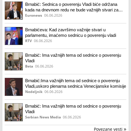
Brnabić: Sednica o poverenju Vladi biće održana
kada na dnevnom redu ne bude važnijih stvari za
državu
Euronews
06.06.2026
Brnabićeva: Kad završimo važnije stvari u
parlamentu, imaćemo sednicu o poverenju vladi
RTV
06.06.2026
Brnabić: Ima važnijih tema od sednice o poverenju
Vladi
Beta
06.06.2026
Brnabić:Ima važnijih tema od sednice o poverenju
Vladi,uskoro plenarna sednica Venecijanske komisije
Nedeljnik
06.06.2026
Brnabić: Ima važnijih tema od sednice o poverenju
Vladi
Serbian News Media
06.06.2026
Povezane vesti
»