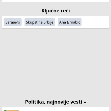
Ključne reči
Sarajevo
Skupština Srbije
Ana Brnabić
Politika, najnovije vesti
»