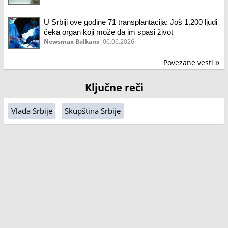
U Srbiji ove godine 71 transplantacija: Još 1.200 ljudi
čeka organ koji može da im spasi život
Newsmax Balkans
06.06.2026
Povezane vesti
»
Ključne reči
Vlada Srbije
Skupština Srbije