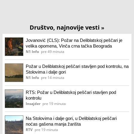
Društvo, najnovije vesti
»
Jovanović (CLS): Požar na Deliblatskoj peščari je
velika opomena, Vinča crna tačka Beograda
N1 Info
pre 49 minuta
Požar u Deliblatskoj peščari stavljen pod kontrolu, na
Stolovima i dalje gori
N1 Info
pre 14 minuta
RTS: Požar u Deliblatskoj peščari stavljen pod
kontrolu
Insajder
pre 19 minuta
Na Stolovima i dalje gori, u Deliblatskoj peščari
noćas gašena manja žarišta
RTV
pre 19 minuta