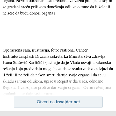
organa. Novim odredbama su uređena sva važna pitanja sa kojim
se građani sreću prilikom donošenja odluke o tome da li žele ili
ne žele da budu donori organa i
Operaciona sala, ilustracija, foto: National Cancer
Institute/Unsplash Državna sekretarka Ministarstva zdravlja
Ivana Stašević Karličić izjavila je da je Vlada usvojila zakonska
rešenja koja predviđaju mogućnost da se svako za života izjavi da
li želi ili ne želi da nakon smrti daruje svoje organe i da se, u
skladu sa tom odlukom, upiše u Registar davalaca, odnosno
Registar lica koja se protive darivanju organa. „Ovim rešenjima
građanima se daje veća pravna
Otvori na
insajder.net