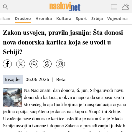
alkan
Društvo
Hronika
Kultura
Sport
Srbija
Vojvodina
Zakon usvojen, pravila jasnija: Šta donosi
nova donorska kartica koja se uvodi u
Srbiji?
Insajder
06.06.2026 | Beta
Na Nacionalni dan donora, 6. jun, Srbija uvodi novu
donorsku karticu, u okviru napora da se spasu životi
što većeg broja ljudi kojima je transplantacija organa
jedina opcija, saopšteno je danas na skupu u Skupštini Srbije.
Uvođenja nove donorske kartice usledilo je nakon što je Vlada
Srbije usvojila izmene i dopune Zakona o presađivanju ljudskih