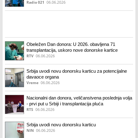
Radio 021
06.06.2026
Obeležen Dan donora: U 2026. obavljena 71
transplantacija, uskoro nove donorske kartice
RTV
06.06.2026
Srbija uvodi novu donorsku karticu za potencijalne
davaoce organa
Vreme
06.06.2026
Nacionalni dan donora, veličanstvena poslednja volja
- prvi put u Srbiji i transplantacija pluća
RTS
06.06.2026
Srbija uvodi novu donorsku karticu
NIN
06.06.2026