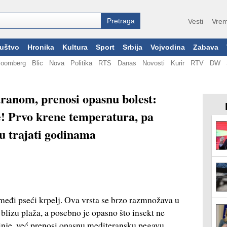
Vesti
Vrem
uštvo
Hronika
Kultura
Sport
Srbija
Vojvodina
Zabava
loomberg
Blic
Nova
Politika
RTS
Danas
Novosti
Kurir
RTV
DW
dranom, prenosi opasnu bolest:
e! Prvo krene temperatura, pa
gu trajati godinama
smeđi pseći krpelj. Ova vrsta se brzo razmnožava u
 blizu plaža, a posebno je opasno što insekt ne
nje, već prenosi opasnu mediteransku pegavu