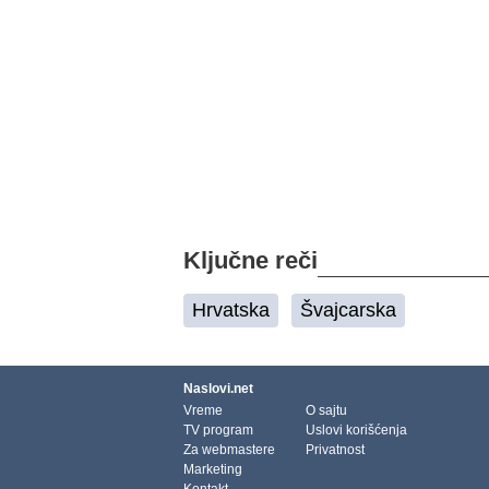
Ključne reči
Hrvatska
Švajcarska
Naslovi.net
Vreme
O sajtu
TV program
Uslovi korišćenja
Za webmastere
Privatnost
Marketing