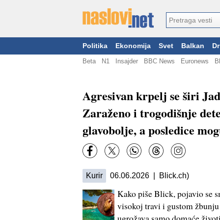
Politika
Ekonomija
Svet
Balkan
Dr
Beta
N1
Insajder
BBC News
Euronews
B
Agresivan krpelj se širi Ja
Zaraženo i trogodišnje det
glavobolje, a posledice mo
Kurir
06.06.2026 | Blick.ch)
Kako piše Blick, pojavio se 
visokoj travi i gustom žbunju
ugrožava samo domaće životi