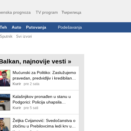
enska prognoza
TV program
Ћирилица
Teh
Auto
Putovanja
Podešavanja
Sputnik
Svi izvori
Balkan, najnovije vesti »
Mućunski za Politiko: Zaslužujemo
pravedan, predvidljiv i kredibilan
put ka članstvu u EU
Kurir
pre 2 sata
Kalašnjikov pronađen u stanu u
Podgorici: Policija uhapsila
muškarca (31) zbog
Kurir
pre 5 sati
nedozvoljenog držanja oružja
Željka Cvijanović: Svedočanstva o
zločinu u Prebilovcima ledi krv u