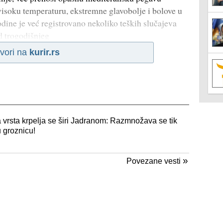
 visoku temperaturu, ekstremne glavobolje i bolove u
ine je već registrovano nekoliko teških slučajeva
od trogodišnjeg
vori na
kurir.rs
 vrsta krpelja se širi Jadranom: Razmnožava se tik
 groznicu!
»
Povezane vesti