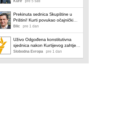
žilama svakoj normalnoj osobi
Kurir
pre 5 sati
Prekinuta sednica Skupštine u
Prištini! Kurti povukao očajnički
manevar, bes kulja: "Ovo je
Blic
pre 1 dan
vrhunac drskosti" (video)
Uživo Odgođena konstitutivna
sjednica nakon Kurtijevog zahtjeva
za vrijeme za postizanje dogovora
Slobodna Evropa
pre 1 dan