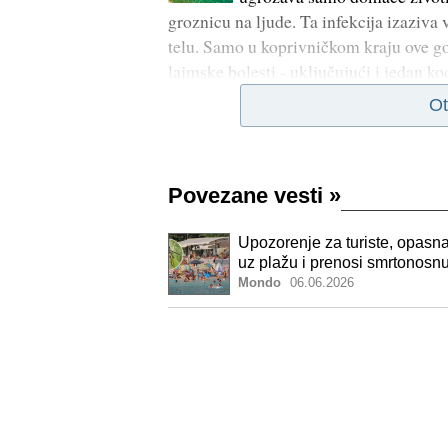
groznicu na ljude. Ta infekcija izaziva
telu. Samo u koprivničkom kraju ove god
lajmske bolesti - uključujući i jedan k
Ot
Povezane vesti
»
Upozorenje za turiste, opasna
uz plažu i prenosi smrtonosnu
Mondo
06.06.2026