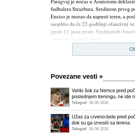
Paragvaj je noćas u Asunsionu deklasir
fudbalera Strazbura. Sredinom prvog p
Ensiso je morao da napusti teren, a po
saopštio da će 22-godišnji ofanzivni ve
igrati 12. juna protiv Sjedinjenih Ameri
spreman do meča protiv
Ot
Povezane vesti
»
Veliki šok za Nemce pred poč
poslednjem treningu, ne ide n
Telegraf
06.06.2026
Užas za crveno-bele pred poče
dok su ga iznosili sa terena
Telegraf
06.06.2026