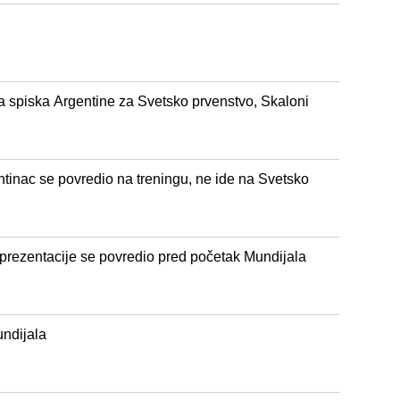
sa spiska Argentine za Svetsko prvenstvo, Skaloni
tinac se povredio na treningu, ne ide na Svetsko
eprezentacije se povredio pred početak Mundijala
undijala