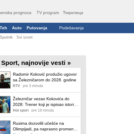
enska prognoza
TV program
Ћирилица
Teh
Auto
Putovanja
Podešavanja
Sputnik
Svi izvori
Sport, najnovije vesti »
Radomir Koković produžio ugovor
sa Železničarom do 2028. godine
RTV
pre 3 minuta
Železničar vezao Kokovića do
2028: Trener koji je ispisao istoriju
Pančevaca dobio veliko priznanje!
Hot sport
pre 18 minuta
Rusima dozvolili učešće na
Olimpijadi, pa naprasno promenili