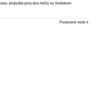
nsiso, propušta prva dva meča na Svetskom
»
Povezane vesti