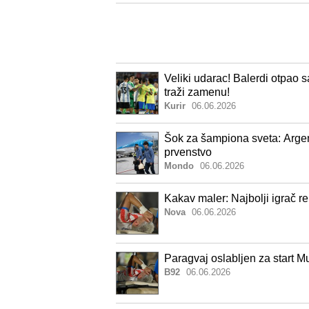
Veliki udarac! Balerdi otpao 
traži zamenu!
Kurir
06.06.2026
Šok za šampiona sveta: Argen
prvenstvo
Mondo
06.06.2026
Kakav maler: Najbolji igrač r
Nova
06.06.2026
Paragvaj oslabljen za start M
B92
06.06.2026