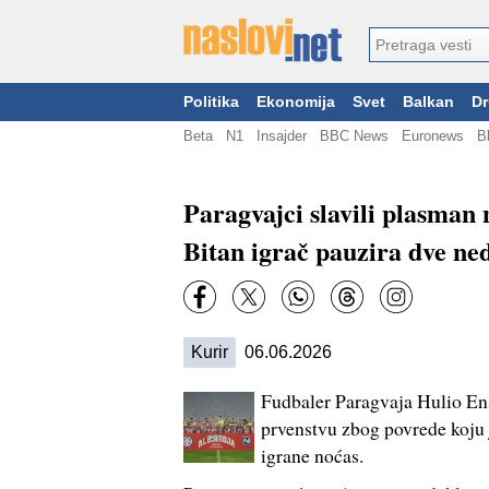
Politika
Ekonomija
Svet
Balkan
Dr
Beta
N1
Insajder
BBC News
Euronews
B
Paragvajci slavili plasman 
Bitan igrač pauzira dve ned
Kurir
06.06.2026
Fudbaler Paragvaja Hulio En
prvenstvu zbog povrede koju j
igrane noćas.