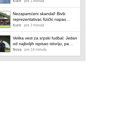
odluku! Imali su samo jedan
Kurir
pre 3 minuta
zahtev, ali on nije ispoštovan
Nezapamćeni skandal! Bivši
reprezentativac fizički napao
sudiju u ubu! Branio na Piksijevom
Kurir
pre 3 minuta
oproštaju, sada nasrnuo na arbitra
posle utakmice
Velika vest za srpski fudbal: Jedan
od najboljih ispisao istoriju, pa
doneo bitnu odluku
Nova
pre 18 minuta