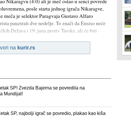
ao Nikaragvu (4:0) ali je meč ostao u senci povrede
oluvremena, posle starta jednog igrača Nikaragve,
sle meča je selektor Paragvaja Gustavo Alfaro
zista pauzirati dve nedelje. To znači da Ensiso neće
čkih Država i 19. juna protiv Turske, ali će biti
vori na
kurir.rs
etak SP! Zvezda Bajerna se povredila na
a Mundijal!
tak SP, najbolji igrač se povredio, plakao kao kiša