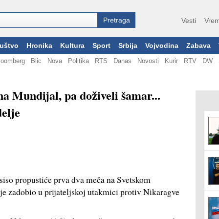
Vesti
Vrem
uštvo
Hronika
Kultura
Sport
Srbija
Vojvodina
Zabava
loomberg
Blic
Nova
Politika
RTS
Danas
Novosti
Kurir
RTV
DW
na Mundijal, pa doživeli šamar...
elje
siso propustiće prva dva meča na Svetskom
e zadobio u prijateljskoj utakmici protiv Nikaragve