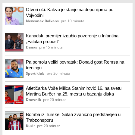
Otvori oči: Kakvo je stanje na deponijama po
Vojvodini
Newsmax Balkans
pre 10 minuta
Kanadski premijer izgubio poverenje u Infantina:
„Fatalan propust“
Danas
pre 15 minuta
Pa pomolu veliki povratak: Donald gost Remsa na
treningu
Sport klub
pre 20 minuta
Atletičarka Voše Milica Stanimirović 16. na svetu:
Martina Burčer na 25. mestu u bacanju diska
Dnevnik
pre 20 minuta
Bomba iz Turske: Salah zvanično predstavljen u
Trabzonsporu
Kurir
pre 20 minuta