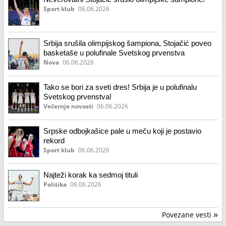
Sport klub
06.06.2026
Srbija srušila olimpijskog šampiona, Stojačić poveo
basketaše u polufinale Svetskog prvenstva
Nova
06.06.2026
Tako se bori za sveti dres! Srbija je u polufinalu
Svetskog prvenstva!
Večernje novosti
06.06.2026
Srpske odbojkašice pale u meču koji je postavio
rekord
Sport klub
06.06.2026
Najteži korak ka sedmoj tituli
Politika
06.06.2026
Povezane vesti
»