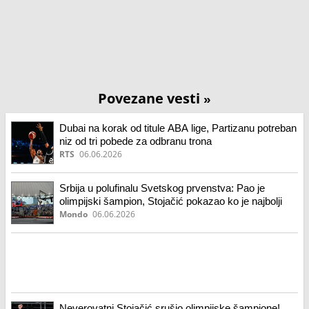
Povezane vesti
»
Dubai na korak od titule ABA lige, Partizanu potreban
niz od tri pobede za odbranu trona
RTS
06.06.2026
Srbija u polufinalu Svetskog prvenstva: Pao je
olimpijski šampion, Stojačić pokazao ko je najbolji
Mondo
06.06.2026
Neverovatni Stojačić srušio olimpijske šampione!