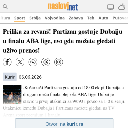
ltura
Sport
Srbija
Vojvodina
Zabava
Teh
Auto
Putova
Prilika za revanš! Partizan gostuje Dubaiju
u finalu ABA lige, evo gde možete gledati
uživo prenos!
Kurir
06.06.2026
.Košarkaši Partizana gostuju od 18.00 ekipi Dubaija u
drugom meču finala plej-ofa ABA lige. Dubai je
slavio u prvoj utakmici sa 99:93 i poveo sa 1-0 u seriji.
Utakmicu između Dubaija i Partizana možete gledati na TV
Arena sport premium 1 kanalu.
Otvori na
kurir.rs