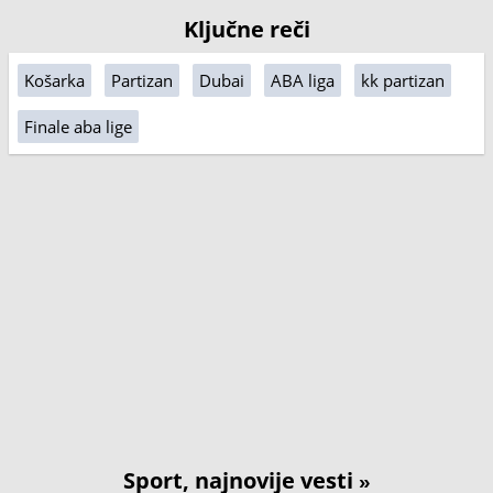
Ključne reči
Košarka
Partizan
Dubai
ABA liga
kk partizan
Finale aba lige
Sport, najnovije vesti
»